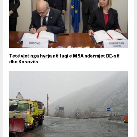
Tetë vjet nga hyrja në fuqi e MSA ndërmjet BE-së
dhe Kosovës