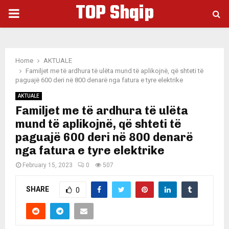
TOP Shqip
PRIMARY
MENU
Home
AKTUALE
Familjet me të ardhura të ulëta mund të aplikojnë, që shteti të
paguajë 600 deri në 800 denarë nga fatura e tyre elektrike
AKTUALE
Familjet me të ardhura të ulëta
mund të aplikojnë, që shteti të
paguajë 600 deri në 800 denarë
nga fatura e tyre elektrike
February 15, 2023
0
507
SHARE
0