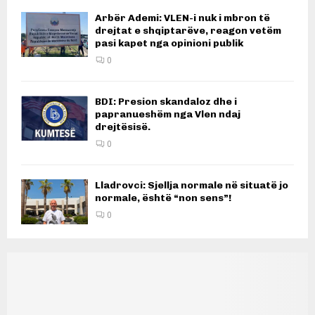
Arbër Ademi: VLEN-i nuk i mbron të
drejtat e shqiptarëve, reagon vetëm
pasi kapet nga opinioni publik
0
BDI: Presion skandaloz dhe i
papranueshëm nga Vlen ndaj
drejtësisë.
0
Lladrovci: Sjellja normale në situatë jo
normale, është “non sens”!
0