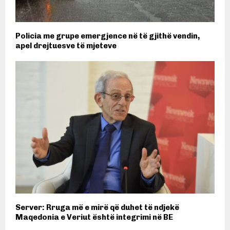
Policia me grupe emergjence në të gjithë vendin,
apel drejtuesve të mjeteve
Server: Rruga më e mirë që duhet të ndjekë
Maqedonia e Veriut është integrimi në BE