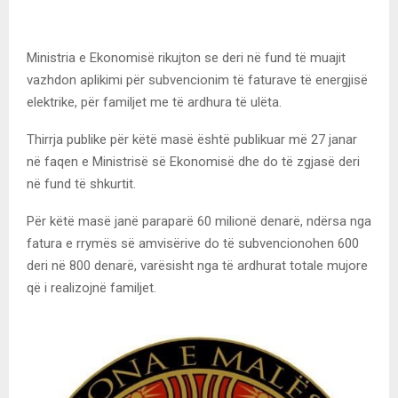
Ministria e Ekonomisë rikujton se deri në fund të muajit
vazhdon aplikimi për subvencionim të faturave të energjisë
elektrike, për familjet me të ardhura të ulëta.
Thirrja publike për këtë masë është publikuar më 27 janar
në faqen e Ministrisë së Ekonomisë dhe do të zgjasë deri
në fund të shkurtit.
Për këtë masë janë paraparë 60 milionë denarë, ndërsa nga
fatura e rrymës së amvisërive do të subvencionohen 600
deri në 800 denarë, varësisht nga të ardhurat totale mujore
që i realizojnë familjet.