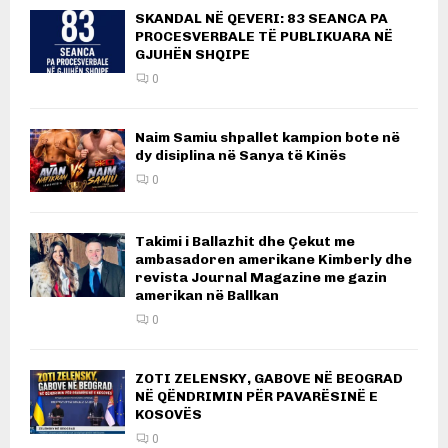
SKANDAL NË QEVERI: 83 SEANCA PA
PROCESVERBALE TË PUBLIKUARA NË
GJUHËN SHQIPE
0
Naim Samiu shpallet kampion bote në
dy disiplina në Sanya të Kinës
0
Takimi i Ballazhit dhe Çekut me
ambasadoren amerikane Kimberly dhe
revista Journal Magazine me gazin
amerikan në Ballkan
0
ZOTI ZELENSKY, GABOVE NË BEOGRAD
NË QËNDRIMIN PËR PAVARËSINË E
KOSOVËS
0