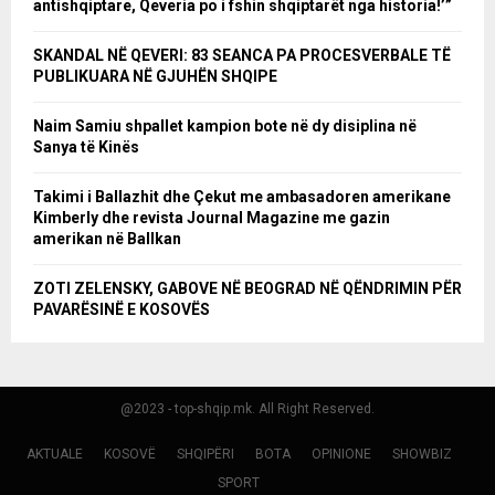
antishqiptare, Qeveria po i fshin shqiptarët nga historia!’”
SKANDAL NË QEVERI: 83 SEANCA PA PROCESVERBALE TË
PUBLIKUARA NË GJUHËN SHQIPE
Naim Samiu shpallet kampion bote në dy disiplina në
Sanya të Kinës
Takimi i Ballazhit dhe Çekut me ambasadoren amerikane
Kimberly dhe revista Journal Magazine me gazin
amerikan në Ballkan
ZOTI ZELENSKY, GABOVE NË BEOGRAD NË QËNDRIMIN PËR
PAVARËSINË E KOSOVËS
@2023 - top-shqip.mk. All Right Reserved.
AKTUALE
KOSOVË
SHQIPËRI
BOTA
OPINIONE
SHOWBIZ
SPORT