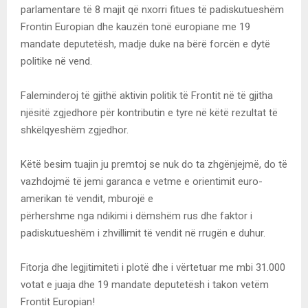
parlamentare të 8 majit që nxorri fitues të padiskutueshëm
Frontin Europian dhe kauzën tonë europiane me 19
mandate deputetësh, madje duke na bërë forcën e dytë
politike në vend.
Faleminderoj të gjithë aktivin politik të Frontit në të gjitha
njësitë zgjedhore për kontributin e tyre në këtë rezultat të
shkëlqyeshëm zgjedhor.
Këtë besim tuajin ju premtoj se nuk do ta zhgënjejmë, do të
vazhdojmë të jemi garanca e vetme e orientimit euro-
amerikan të vendit, mburojë e
përhershme nga ndikimi i dëmshëm rus dhe faktor i
padiskutueshëm i zhvillimit të vendit në rrugën e duhur.
Fitorja dhe legjitimiteti i plotë dhe i vërtetuar me mbi 31.000
votat e juaja dhe 19 mandate deputetësh i takon vetëm
Frontit Europian!