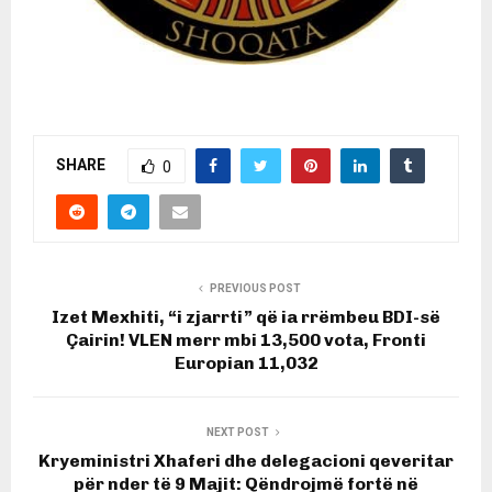
SHARE
0
PREVIOUS POST
Izet Mexhiti, “i zjarrti” që ia rrëmbeu BDI-së
Çairin! VLEN merr mbi 13,500 vota, Fronti
Europian 11,032
NEXT POST
Kryeministri Xhaferi dhe delegacioni qeveritar
për nder të 9 Majit: Qëndrojmë fortë në