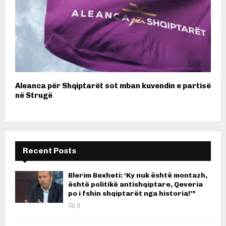
Aleanca për Shqiptarët sot mban kuvendin e partisë
në Strugë
Recent Posts
Blerim Bexheti: ‘Ky nuk është montazh,
është politikë antishqiptare, Qeveria
po i fshin shqiptarët nga historia!’”
0