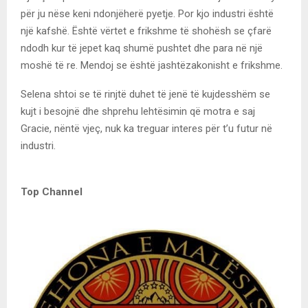
për ju nëse keni ndonjëherë pyetje. Por kjo industri është
një kafshë. Është vërtet e frikshme të shohësh se çfarë
ndodh kur të jepet kaq shumë pushtet dhe para në një
moshë të re. Mendoj se është jashtëzakonisht e frikshme.
Selena shtoi se të rinjtë duhet të jenë të kujdesshëm se
kujt i besojnë dhe shprehu lehtësimin që motra e saj
Gracie, nëntë vjeç, nuk ka treguar interes për t’u futur në
industri.
Top Channel