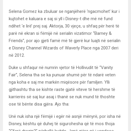
Selena Gomez ka zbuluar se nganjëherë ‘ngacmohet’ kur i
kujtohet e kaluara e saj si yll i Disney-t dhe më në fund
ndihet ‘e lirë’ prej saj. Aktorja, 30 vjeçe, u shfaq për herë të
parë në ekran si fëmijë në serialin vizatimor “Barney &
Friends”, por ajo gjeti famë më të gjerë kur luajti në serialin
e Disney Channel Wizards of Waverly Place nga 2007 deri
në 2012.
Duke u shfaqur në numrin vjetor të Hollivudit të “Vanity
Fair”, Selena tha se ka punuar shumë për të ndarë veten
nga koha e saj me markën miqësore për familjen. Ylli
gjithashtu tha se kishte raste gjatë viteve të hershme të
karrierës së saj kur asaj i thanë se nuk mund të thoshte
ose të bënte disa gjëra. Ajo tha:
Unë nuk isha një fëmijë i egër në asnjë mënyrë, por isha në
Disney, kështu që duhej të sigurohesha që të mos thoja
“Çfarë dreqin?” përballë kujtdo. Janë gjëra që i vendosa