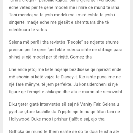
edhe vetes për të qenë modeli më i mirë që mund të isha.
Tani mendoj se të jesh modeli më i mirë është të jesh i
sinqertë, madje edhe me pjesët e shëmtuara dhe të
ndërlikuara të vetes.
Selena më parë i tha revistës “People” se ndjente shumë
presion për të qenë ‘perfekte’ ndërsa ishte në shfaqje pasi
shihej si një model për të rinjtë. Gomez tha:
Unë ende jetoj me këtë ndjenjë bezdisëse që njerëzit ende
më shohin si këtë vajzë të Disney-t. Kjo ishte puna ime në
një farë mënyre, të jem perfekte. Ju konsideroheni si një
figurë që fëmijët e shikojnë dhe ata e marrin atë seriozisht.
Diku tjetër gjatë intervistës së saj në Vanity Fair, Selena u
pyet se çfarë këshille do t’i jepte një të riu që fillon tani në
Hollywood. Duke mos i prishur fjalët e saj, ajo tha:
Gjithçka që mund të them është se do të doja të isha aty