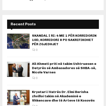
Recent Posts
SKANDAL I RI: 4 ME 1 PËR KORRIDORIN
10D, KORRIDORI 8 PO SAKRIFIKOHET
PËR ZGJEDHJE?
0
Ali Ahmeti priti në takim Ushtruesen e
Detyrës së Ambasadores së SHBA-së,
Nicole Varnes
0
Kryetari i Vatrës Dr. Elmi Berisha
zhvilloi takim në Akademinë e
Shkencave dhe të Arteve të Kosovës