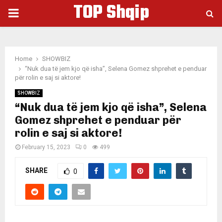
TOP Shqip
PRIMARY
MENU
Home
SHOWBIZ
“Nuk dua të jem kjo që isha”, Selena Gomez shprehet e penduar
për rolin e saj si aktore!
SHOWBIZ
“Nuk dua të jem kjo që isha”, Selena
Gomez shprehet e penduar për
rolin e saj si aktore!
February 15, 2023
0
499
SHARE
0