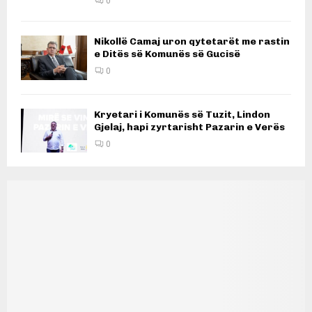
0
Nikollë Camaj uron qytetarët me rastin
e Ditës së Komunës së Gucisë
0
Kryetari i Komunës së Tuzit, Lindon
Gjelaj, hapi zyrtarisht Pazarin e Verës
0