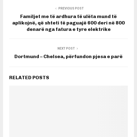
PREVIOUS POST
Familjet me të ardhura të ulëta mund të
aplikojnë, që shteti të paguajë 600 deri në 800
denarë nga fatura e tyre elektrike
NEXT POST
Dortmund – Chelsea, përfundon pjesa e parë
RELATED POSTS