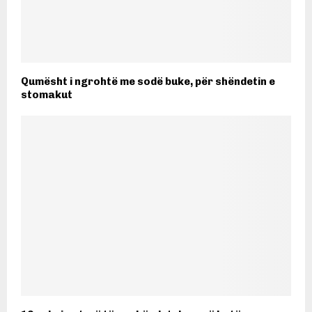
Qumësht i ngrohtë me sodë buke, për shëndetin e
stomakut