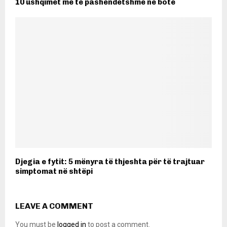
10 ushqimet më të pashëndetshme në botë
Djegia e fytit: 5 mënyra të thjeshta për të trajtuar
simptomat në shtëpi
LEAVE A COMMENT
You must be
logged in
to post a comment.