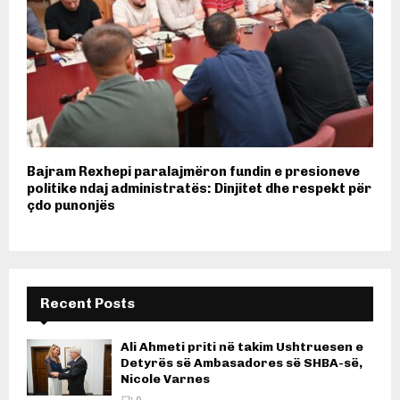
Bajram Rexhepi paralajmëron fundin e presioneve
politike ndaj administratës: Dinjitet dhe respekt për
çdo punonjës
Recent Posts
Ali Ahmeti priti në takim Ushtruesen e
Detyrës së Ambasadores së SHBA-së,
Nicole Varnes