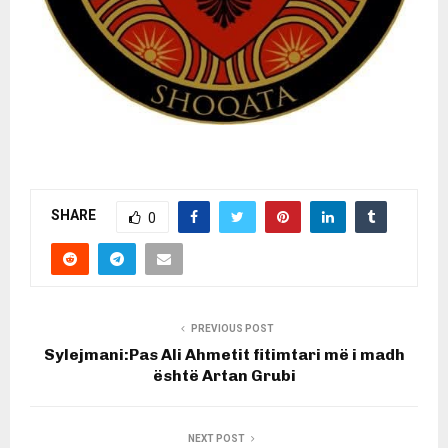
SHARE
0
PREVIOUS POST
Sylejmani:Pas Ali Ahmetit fitimtari më i madh
është Artan Grubi
NEXT POST