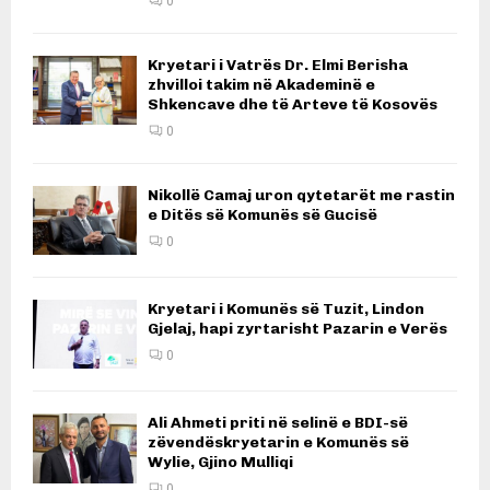
0
Kryetari i Vatrës Dr. Elmi Berisha
zhvilloi takim në Akademinë e
Shkencave dhe të Arteve të Kosovës
0
Nikollë Camaj uron qytetarët me rastin
e Ditës së Komunës së Gucisë
0
Kryetari i Komunës së Tuzit, Lindon
Gjelaj, hapi zyrtarisht Pazarin e Verës
0
Ali Ahmeti priti në selinë e BDI-së
zëvendëskryetarin e Komunës së
Wylie, Gjino Mulliqi
0