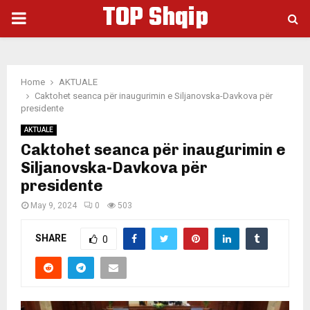
TOP Shqip
PRIMARY
MENU
Home
AKTUALE
Caktohet seanca për inaugurimin e Siljanovska-Davkova për
presidente
AKTUALE
Caktohet seanca për inaugurimin e
Siljanovska-Davkova për
presidente
May 9, 2024
0
503
SHARE
0