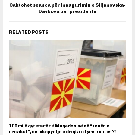
Caktohet seanca për inaugurimin e Siljanovska-
Davkova për presidente
RELATED POSTS
100 mijë qytetarë të Maqedonisë në “zonën e
rrezikut”, në pikëpyetje e drejta e tyre e votës?!