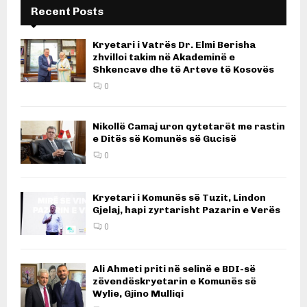
Recent Posts
Kryetari i Vatrës Dr. Elmi Berisha
zhvilloi takim në Akademinë e
Shkencave dhe të Arteve të Kosovës
0
Nikollë Camaj uron qytetarët me rastin
e Ditës së Komunës së Gucisë
0
Kryetari i Komunës së Tuzit, Lindon
Gjelaj, hapi zyrtarisht Pazarin e Verës
0
Ali Ahmeti priti në selinë e BDI-së
zëvendëskryetarin e Komunës së
Wylie, Gjino Mulliqi