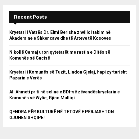
Recent Posts
Kryetari i Vatrës Dr. Elmi Berisha zhvilloi takim në
Akademinë e Shkencave dhe të Arteve të Kosovës
Nikollë Camaj uron qytetarët me rastin e Ditës së
Komunës së Gucisë
Kryetari i Komunës së Tuzit, Lindon Gjelaj, hapi zyrtarisht
Pazarin e Verës
Ali Ahmeti priti në selinë e BDI-së zëvendëskryetarin e
Komunës së Wylie, Gjino Mulliqi
QENDRA PËR KULTURË NË TETOVË E PËRJASHTON
GJUHËN SHQIPE!