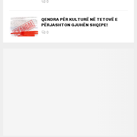
0
QENDRA PËR KULTURË NË TETOVË E
PËRJASHTON GJUHËN SHQIPE!
0