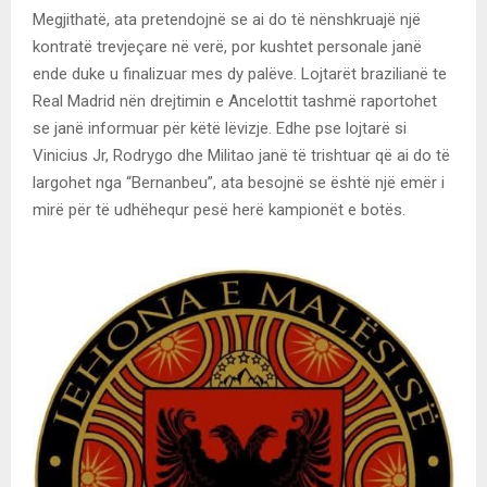
Megjithatë, ata pretendojnë se ai do të nënshkruajë një
kontratë trevjeçare në verë, por kushtet personale janë
ende duke u finalizuar mes dy palëve. Lojtarët brazilianë te
Real Madrid nën drejtimin e Ancelottit tashmë raportohet
se janë informuar për këtë lëvizje. Edhe pse lojtarë si
Vinicius Jr, Rodrygo dhe Militao janë të trishtuar që ai do të
largohet nga “Bernanbeu”, ata besojnë se është një emër i
mirë për të udhëhequr pesë herë kampionët e botës.