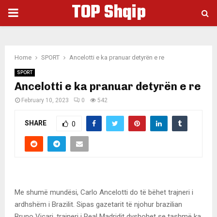
TOP Shqip
PRIMARY
MENU
Home
SPORT
Ancelotti e ka pranuar detyrën e re
SPORT
Ancelotti e ka pranuar detyrën e re
February 10, 2023
0
542
SHARE
0
Me shumë mundësi, Carlo Ancelotti do të bëhet trajneri i
ardhshëm i Brazilit. Sipas gazetarit të njohur brazilian
Bruno Vicari, trajneri i Real Madridit dyshohet se tashmë ka