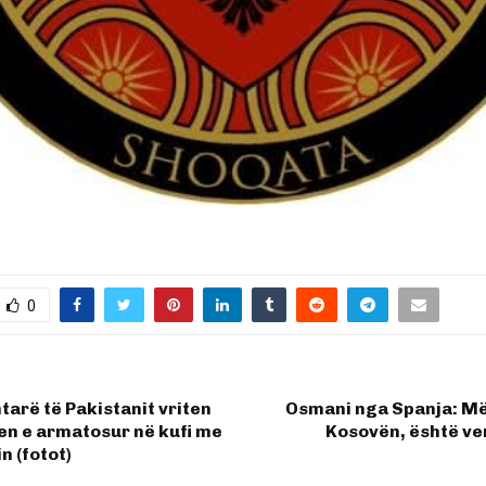
0
tarë të Pakistanit vriten
Osmani nga Spanja: Më
en e armatosur në kufi me
Kosovën, është ve
n (fotot)