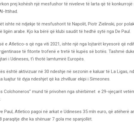
ërkon prej kohësh një mesfushor të niveleve të larta që të konkurrojë 
l-Ittihad.
ët ishte në ndjekje të mesfushorit të Napolit, Piotr Zielinski, por pola
ë ligën arabe. Kjo ka bërë që klubi saudit të hedhë sytë nga De Paul.
esë e Atletico-s që nga viti 2021, ishte një nga lojtarët kryesorë që nd
gjentinase të fitonte trofenë e tretë të kupës së botës. Tashmë duke
jtari i Udineses, t’i thotë lamtumirë Europës.
ës është aktivizuar në 30 ndeshje në sezonin e kaluar të La Ligas, n
ka luajtur të dyja ndeshjet që ka zhvilluar ekipi i Simeones.
os Colchoneros” mund të privohen nga shërbimet e 29-vjeçarit vetë
.
e Paul, Atletico pagoi në arkat e Udineses 35 mln euro, që atëherë ar
88 paraqitje dhe ka shënuar 7 gola me spanjollët.