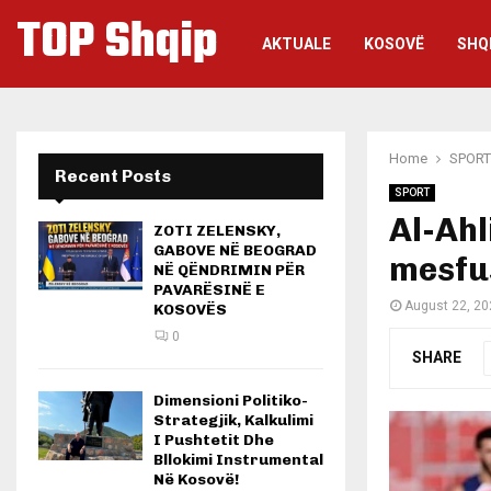
TOP Shqip
AKTUALE
KOSOVË
SHQ
Home
SPORT
Recent Posts
SPORT
Al-Ahl
ZOTI ZELENSKY,
GABOVE NË BEOGRAD
mesfu
NË QËNDRIMIN PËR
PAVARËSINË E
August 22, 20
KOSOVËS
0
SHARE
Dimensioni Politiko-
Strategjik, Kalkulimi
I Pushtetit Dhe
Bllokimi Instrumental
Në Kosovë!