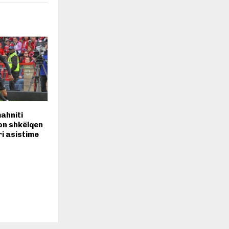
ahniti
jon shkëlqen
ri asistime