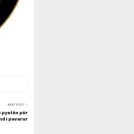
NEXT POST
 pyetën për
nd i pavarur