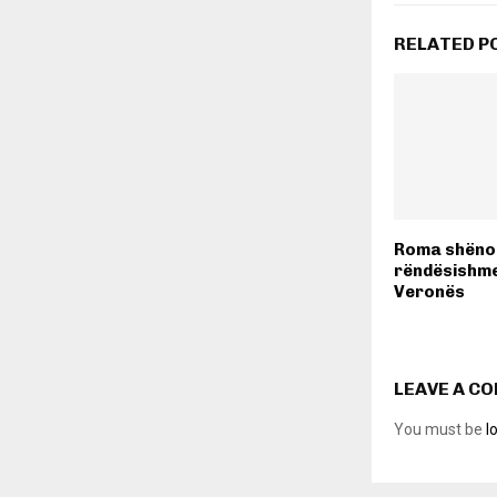
RELATED P
Roma shënon
rëndësishme
Veronës
LEAVE A C
You must be
l