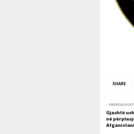
SHARE
PREVIOUS POST
Gjashtë ush
në përplasj
Afganistani