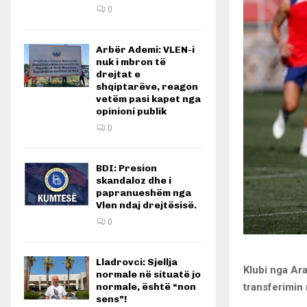
0
Arbër Ademi: VLEN-i
nuk i mbron të
drejtat e
shqiptarëve, reagon
vetëm pasi kapet nga
opinioni publik
0
BDI: Presion
skandaloz dhe i
papranueshëm nga
Vlen ndaj drejtësisë.
0
Lladrovci: Sjellja
Klubi nga Ara
normale në situatë jo
transferimin
normale, është “non
sens”!