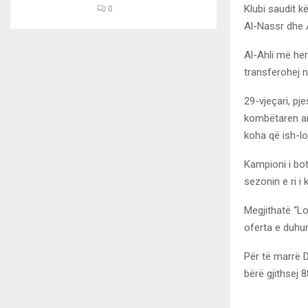
Klubi saudit k
0
Al-Nassr dhe A
Al-Ahli më her
transferohej n
29-vjeçari, pj
kombëtaren ar
koha që ish-lo
Kampioni i bot
sezonin e ri i 
Megjithatë “L
oferta e duhur
Për të marrë D
bërë gjithsej 