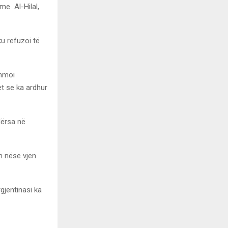
me Al-Hilal,
ku refuzoi të
ihmoi
t se ka ardhur
dërsa në
m nëse vjen
gjentinasi ka