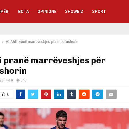
IPËRI
BOTA
OPINIONE
SHOWBIZ
SPORT
Al-Ahli pranë marrëveshjes për mesfushorin
i pranë marrëveshjes për
shorin
23
0
645
0