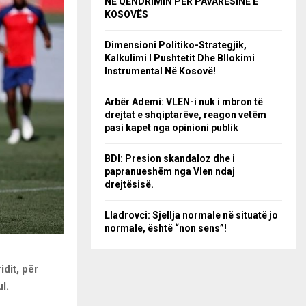
NË QËNDRIMIN PËR PAVARËSINË E
KOSOVËS
Dimensioni Politiko-Strategjik,
Kalkulimi I Pushtetit Dhe Bllokimi
Instrumental Në Kosovë!
Arbër Ademi: VLEN-i nuk i mbron të
drejtat e shqiptarëve, reagon vetëm
pasi kapet nga opinioni publik
BDI: Presion skandaloz dhe i
papranueshëm nga Vlen ndaj
drejtësisë.
Lladrovci: Sjellja normale në situatë jo
normale, është “non sens”!
idit, për
l.