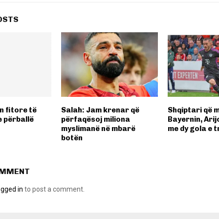
OSTS
 fitore të
Salah: Jam krenar që
Shqiptari që m
 përballë
përfaqësoj miliona
Bayernin, Ari
myslimanë në mbarë
me dy gola e t
botën
OMMENT
ogged in
to post a comment.