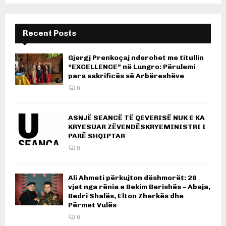
Recent Posts
Gjergj Prenkoçaj nderohet me titullin
“EXCELLENCE” në Lungro: Përulemi
para sakrificës së Arbëreshëve
0
ASNJË SEANCË TË QEVERISË NUK E KA
KRYESUAR ZËVENDËSKRYEMINISTRI I
PARË SHQIPTAR
0
Ali Ahmeti përkujton dëshmorët: 28
vjet nga rënia e Bekim Berishës – Abeja,
Bedri Shalës, Elton Zherkës dhe
Përmet Vulës
0