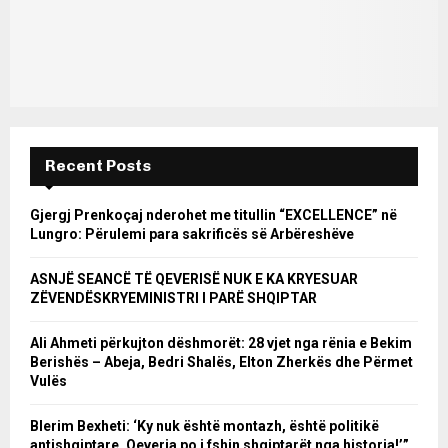
Recent Posts
Gjergj Prenkoçaj nderohet me titullin “EXCELLENCE” në
Lungro: Përulemi para sakrificës së Arbëreshëve
ASNJË SEANCË TË QEVERISË NUK E KA KRYESUAR
ZËVENDËSKRYEMINISTRI I PARË SHQIPTAR
Ali Ahmeti përkujton dëshmorët: 28 vjet nga rënia e Bekim
Berishës – Abeja, Bedri Shalës, Elton Zherkës dhe Përmet
Vulës
Blerim Bexheti: ‘Ky nuk është montazh, është politikë
antishqiptare, Qeveria po i fshin shqiptarët nga historia!’”