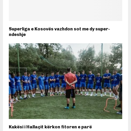
Superliga e Kosovës vazhdon sot me dy super-
ndeshje
Kukësi i Hallaçit kërkon fitoren e parë