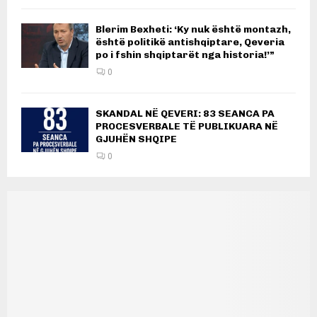
Blerim Bexheti: ‘Ky nuk është montazh,
është politikë antishqiptare, Qeveria
po i fshin shqiptarët nga historia!’”
0
SKANDAL NË QEVERI: 83 SEANCA PA
PROCESVERBALE TË PUBLIKUARA NË
GJUHËN SHQIPE
0