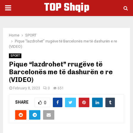
TOP Shqip
PRIMARY
MENU
Home
SPORT
Pique “lazdrohet” rrugëve të Barcelonës me të dashurën e re
(VIDEO)
SPORT
Pique “lazdrohet” rrugëve të
Barcelonës me të dashurën e re
(VIDEO)
February 8, 2023
0
651
SHARE
0