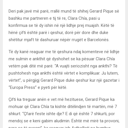
Deri pak javë më parë, rrallë mund të shihej Gerard Pique së
bashku me partneren e tij të re, Clara Chía, pasi u
konfirmua se të dy ishin në një lidhje prej muajsh. Këtë të
hënë çifti është parë i qeshur, dorë për dore dhe duke
shëtitur mjaft të dashuruar nëpër rrugët e Barcelonës.
Të dy kanë reaguar me të qeshura ndaj komenteve në lidhje
me sulmin e ankthit që dyshohet se ka pësuar Clara Chía
vetëm pak ditë më parë. “A vuajti seriozisht nga ankthi? Të
pushtohesh nga ankthi është vërtet e komplikuar. Ju lutem,
vërtet”, u përgjigj Gerard Pique duke qeshur kur një gazetar i
“Europa Press” e pyeti për këtë.
Çifti ka treguar anën e vet më hezituese, Gerard Pique ka
mohuar që Clara Chía ta kishte ditëlindjen të martën, më 7
shkurt. “Çfarë feste ishte dje? E di që është 7 shkurti, por
mendoj se e keni gabim aludimin. Është më mirë ta provoni,
para se të pyesni”, ka reaguar ish-futbollisti pa humbur