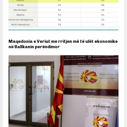
Maqedonia e Veriut me rritjen më të ulët ekonomike
në Ballkanin perëndimor