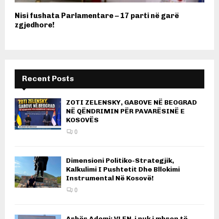
Nisi fushata Parlamentare – 17 parti në garë
zgjedhore!
Recent Posts
ZOTI ZELENSKY, GABOVE NË BEOGRAD
NË QËNDRIMIN PËR PAVARËSINË E
KOSOVËS
0
Dimensioni Politiko-Strategjik,
Kalkulimi I Pushtetit Dhe Bllokimi
Instrumental Në Kosovë!
0
Arbër Ademi: VLEN-i nuk i mbron të