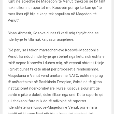
Kurti në zgjedhje në Maqedoni të Veriut, thekson se ky fakt
nuk ndikon në raportet me Kosovën por që kërkon që “të
mos lihet një hije e keqe tek popullata në Maqedoni të
Veriut”.
Sipas Ahmetit, Kosova duhet t’i ketë miq fqinjët dhe se
ndërhyrje të tilla nuk ka pasur asnjëherë.
“Së pari, sa i takon marrëdhënieve Kosovë-Maqedoni e
Veriut, ka ndodh ndërhyrje që i bëhet nga këtu, nuk është e
mirë sepse Kosovës i duhen miq, në veçanti shtetet fqinje.
Fqinjët duhet t’i ketë aleat për proceset e rëndësishme.
Maqedonia e Veriut vend anëtare në NATO, është në prag
të anëtarësimit në Bashkimin Evropian, është në të gjitha
institucionet ndërkombëtare, kurse Kosova sigurisht që
është e pikë e dobët, duke filluar nga unë. Këto raporte që
ju i theksoni fare nuk do të ndikojnë në raportet
ndërshtetërore Kosovë-Maqedoni e Veriut, por e mira
është që të mos lihet një hije e keqe tek njerëzit, tek