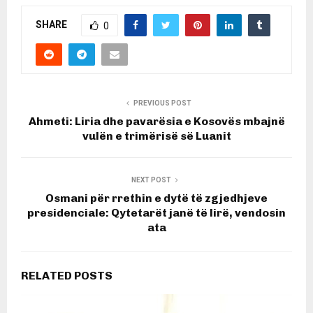
SHARE
0
PREVIOUS POST
Ahmeti: Liria dhe pavarësia e Kosovës mbajnë
vulën e trimërisë së Luanit
NEXT POST
Osmani për rrethin e dytë të zgjedhjeve
presidenciale: Qytetarët janë të lirë, vendosin
ata
RELATED POSTS