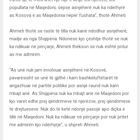
popullata në Maqedoni, sepse asnjëherë nuk ka ndërhyrë
as Kosova e as Maqedonia nëpër fushata”, thotë Ahmeti.
Ahmeti thotë se raste të tilla nuk kanë ndodhur asnjëherë,
madje as nga Shqipëria. Ndonëse kjo çështje thotë se nuk
ka ndikuar në përçarje, Ahmeti thekson se nuk është pritur
as me admirim.
“As unë nuk jam involvuar asnjëherë në Kosovë,
pavarësisht se unë të gjithë i kam bashkëluftëtarët të
angazhuar në partitë politike por asnjë raund nuk kam
mbajt anë. As Shqipëria nuk ka mbajt anë në Maqedoni por
kjo varet edhe prej qëndrimeve të njerëzve, prej qëndrimeve
të drejtueseve. Nuk do të ketë ndonjë pasojë apo diçka e
tillë në Maqedoni. Nuk ka ndikuar në përçarje por nuk pritet
me admirim kjo ndërhyrje”, u shpreh Ahmeti.