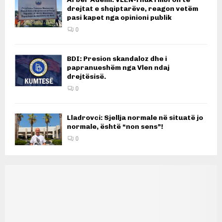
drejtat e shqiptarëve, reagon vetëm
pasi kapet nga opinioni publik
0
BDI: Presion skandaloz dhe i
papranueshëm nga Vlen ndaj
drejtësisë.
0
Lladrovci: Sjellja normale në situatë jo
normale, është “non sens”!
0