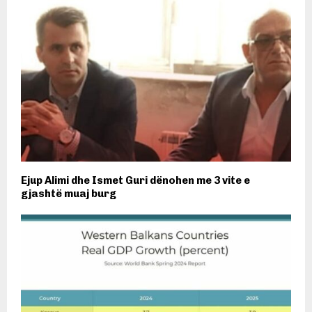
Ejup Alimi dhe Ismet Guri dënohen me 3 vite e
gjashtë muaj burg