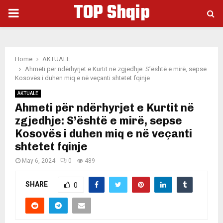
TOP Shqip
PRIMARY
MENU
Home
AKTUALE
Ahmeti për ndërhyrjet e Kurtit në zgjedhje: S’është e mirë, sepse
Kosovës i duhen miq e në veçanti shtetet fqinje
AKTUALE
Ahmeti për ndërhyrjet e Kurtit në
zgjedhje: S’është e mirë, sepse
Kosovës i duhen miq e në veçanti
shtetet fqinje
May 6, 2024
0
489
SHARE
0