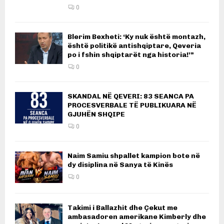
0
Blerim Bexheti: ‘Ky nuk është montazh,
është politikë antishqiptare, Qeveria
po i fshin shqiptarët nga historia!’”
0
SKANDAL NË QEVERI: 83 SEANCA PA
PROCESVERBALE TË PUBLIKUARA NË
GJUHËN SHQIPE
0
Naim Samiu shpallet kampion bote në
dy disiplina në Sanya të Kinës
0
Takimi i Ballazhit dhe Çekut me
ambasadoren amerikane Kimberly dhe