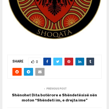
SHARE
0
PREVIOUS POST
Shënohet Dita botërore e Shëndetësisë nën
moton “Shëndeti im, e drejta ime”