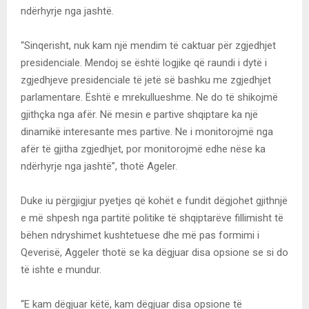
ndërhyrje nga jashtë.
“Sinqerisht, nuk kam një mendim të caktuar për zgjedhjet
presidenciale. Mendoj se është logjike që raundi i dytë i
zgjedhjeve presidenciale të jetë së bashku me zgjedhjet
parlamentare. Është e mrekullueshme. Ne do të shikojmë
gjithçka nga afër. Në mesin e partive shqiptare ka një
dinamikë interesante mes partive. Ne i monitorojmë nga
afër të gjitha zgjedhjet, por monitorojmë edhe nëse ka
ndërhyrje nga jashtë”, thotë Ageler.
Duke iu përgjigjur pyetjes që kohët e fundit dëgjohet gjithnjë
e më shpesh nga partitë politike të shqiptarëve fillimisht të
bëhen ndryshimet kushtetuese dhe më pas formimi i
Qeverisë, Aggeler thotë se ka dëgjuar disa opsione se si do
të ishte e mundur.
“E kam dëgjuar këtë, kam dëgjuar disa opsione të