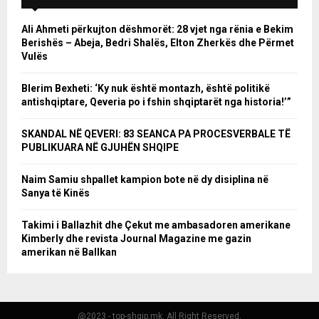
Ali Ahmeti përkujton dëshmorët: 28 vjet nga rënia e Bekim
Berishës – Abeja, Bedri Shalës, Elton Zherkës dhe Përmet
Vulës
Blerim Bexheti: ‘Ky nuk është montazh, është politikë
antishqiptare, Qeveria po i fshin shqiptarët nga historia!’”
SKANDAL NË QEVERI: 83 SEANCA PA PROCESVERBALE TË
PUBLIKUARA NË GJUHËN SHQIPE
Naim Samiu shpallet kampion bote në dy disiplina në
Sanya të Kinës
Takimi i Ballazhit dhe Çekut me ambasadoren amerikane
Kimberly dhe revista Journal Magazine me gazin
amerikan në Ballkan
@2023 - top-shqip.mk. All Right Reserved.