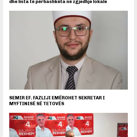
dhe lista të përbashkëta në zgjedhje lokale
SEMIR EF. FAZLIJI EMËROHET SEKRETAR I
MYFTINISË SË TETOVËS