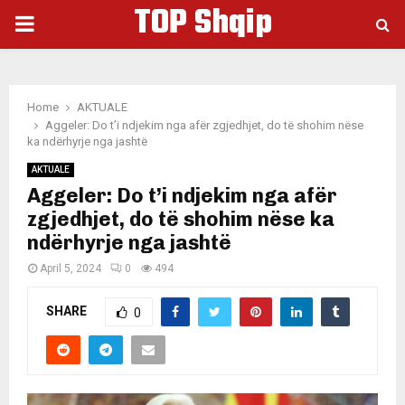
TOP Shqip
PRIMARY
MENU
Home
AKTUALE
Aggeler: Do t’i ndjekim nga afër zgjedhjet, do të shohim nëse
ka ndërhyrje nga jashtë
AKTUALE
Aggeler: Do t’i ndjekim nga afër
zgjedhjet, do të shohim nëse ka
ndërhyrje nga jashtë
April 5, 2024
0
494
SHARE
0