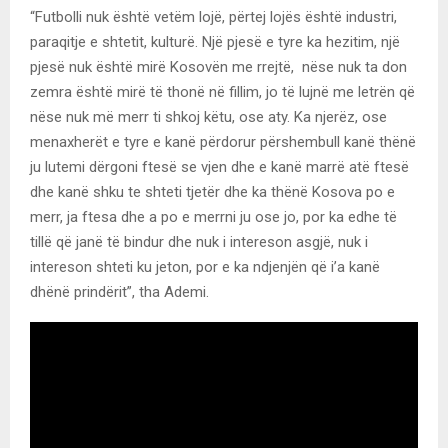
“Futbolli nuk është vetëm lojë, përtej lojës është industri,
paraqitje e shtetit, kulturë. Një pjesë e tyre ka hezitim, një
pjesë nuk është mirë Kosovën me rrejtë, nëse nuk ta don
zemra është mirë të thonë në fillim, jo të lujnë me letrën që
nëse nuk më merr ti shkoj këtu, ose aty. Ka njerëz, ose
menaxherët e tyre e kanë përdorur përshembull kanë thënë
ju lutemi dërgoni ftesë se vjen dhe e kanë marrë atë ftesë
dhe kanë shku te shteti tjetër dhe ka thënë Kosova po e
merr, ja ftesa dhe a po e merrni ju ose jo, por ka edhe të
tillë që janë të bindur dhe nuk i intereson asgjë, nuk i
intereson shteti ku jeton, por e ka ndjenjën që i’a kanë
dhënë prindërit”, tha Ademi.