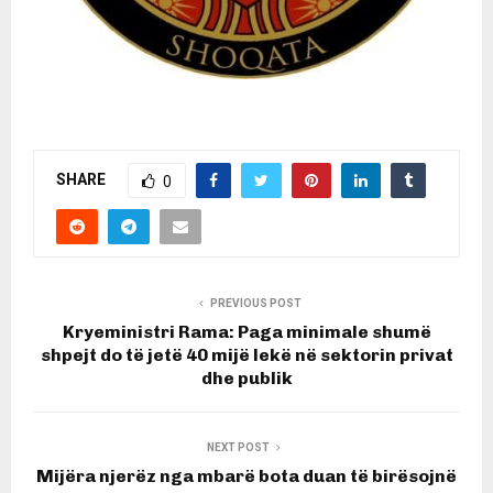
SHARE
0
PREVIOUS POST
Kryeministri Rama: Paga minimale shumë
shpejt do të jetë 40 mijë lekë në sektorin privat
dhe publik
NEXT POST
Mijëra njerëz nga mbarë bota duan të birësojnë