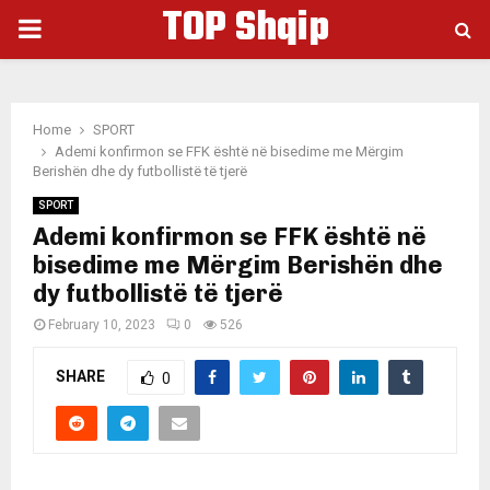
TOP Shqip
PRIMARY
MENU
Home
SPORT
Ademi konfirmon se FFK është në bisedime me Mërgim
Berishën dhe dy futbollistë të tjerë
SPORT
Ademi konfirmon se FFK është në
bisedime me Mërgim Berishën dhe
dy futbollistë të tjerë
February 10, 2023
0
526
SHARE
0