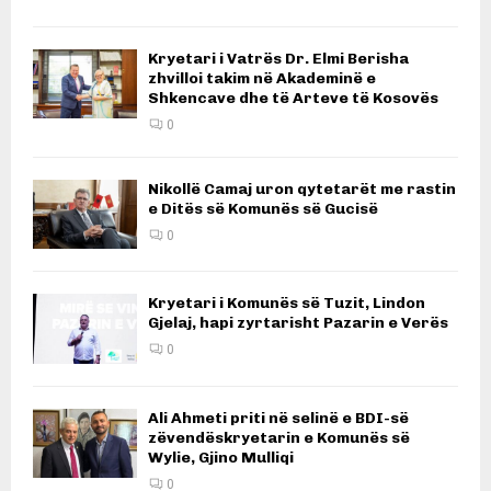
Kryetari i Vatrës Dr. Elmi Berisha
zhvilloi takim në Akademinë e
Shkencave dhe të Arteve të Kosovës
0
Nikollë Camaj uron qytetarët me rastin
e Ditës së Komunës së Gucisë
0
Kryetari i Komunës së Tuzit, Lindon
Gjelaj, hapi zyrtarisht Pazarin e Verës
0
Ali Ahmeti priti në selinë e BDI-së
zëvendëskryetarin e Komunës së
Wylie, Gjino Mulliqi
0