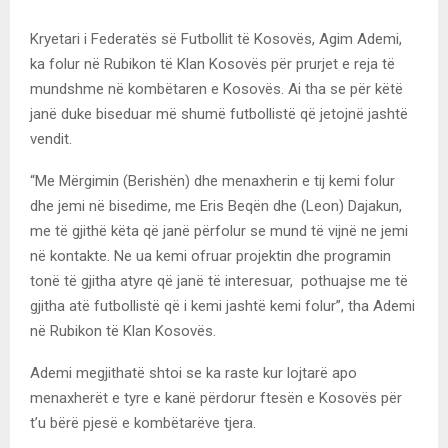
Kryetari i Federatës së Futbollit të Kosovës, Agim Ademi,
ka folur në Rubikon të Klan Kosovës për prurjet e reja të
mundshme në kombëtaren e Kosovës. Ai tha se për këtë
janë duke biseduar më shumë futbollistë që jetojnë jashtë
vendit.
“Me Mërgimin (Berishën) dhe menaxherin e tij kemi folur
dhe jemi në bisedime, me Eris Beqën dhe (Leon) Dajakun,
me të gjithë këta që janë përfolur se mund të vijnë ne jemi
në kontakte. Ne ua kemi ofruar projektin dhe programin
tonë të gjitha atyre që janë të interesuar, pothuajse me të
gjitha atë futbollistë që i kemi jashtë kemi folur”, tha Ademi
në Rubikon të Klan Kosovës.
Ademi megjithatë shtoi se ka raste kur lojtarë apo
menaxherët e tyre e kanë përdorur ftesën e Kosovës për
t’u bërë pjesë e kombëtarëve tjera.