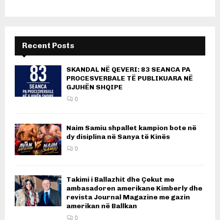
Recent Posts
SKANDAL NË QEVERI: 83 SEANCA PA
PROCESVERBALE TË PUBLIKUARA NË
GJUHËN SHQIPE
0
Naim Samiu shpallet kampion bote në
dy disiplina në Sanya të Kinës
0
Takimi i Ballazhit dhe Çekut me
ambasadoren amerikane Kimberly dhe
revista Journal Magazine me gazin
amerikan në Ballkan
0