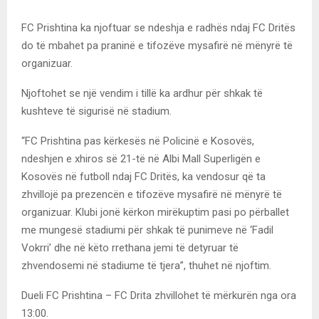
FC Prishtina ka njoftuar se ndeshja e radhës ndaj FC Dritës
do të mbahet pa praninë e tifozëve mysafirë në mënyrë të
organizuar.
Njoftohet se një vendim i tillë ka ardhur për shkak të
kushteve të sigurisë në stadium.
“FC Prishtina pas kërkesës në Policinë e Kosovës,
ndeshjen e xhiros së 21-të në Albi Mall Superligën e
Kosovës në futboll ndaj FC Dritës, ka vendosur që ta
zhvillojë pa prezencën e tifozëve mysafirë në mënyrë të
organizuar. Klubi jonë kërkon mirëkuptim pasi po përballet
me mungesë stadiumi për shkak të punimeve në ‘Fadil
Vokrri’ dhe në këto rrethana jemi të detyruar të
zhvendosemi në stadiume të tjera”, thuhet në njoftim.
Dueli FC Prishtina – FC Drita zhvillohet të mërkurën nga ora
13:00.