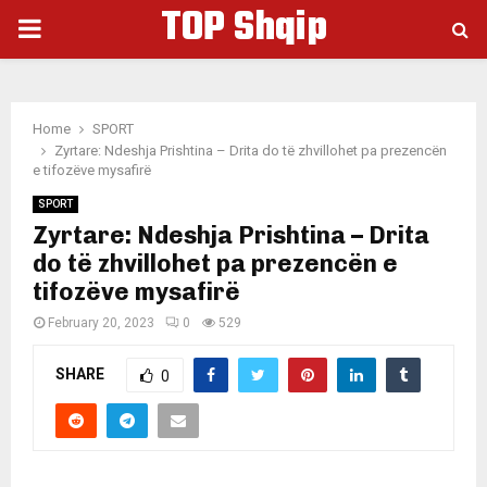
TOP Shqip
PRIMARY
MENU
Home
SPORT
Zyrtare: Ndeshja Prishtina – Drita do të zhvillohet pa prezencën
e tifozëve mysafirë
SPORT
Zyrtare: Ndeshja Prishtina – Drita
do të zhvillohet pa prezencën e
tifozëve mysafirë
February 20, 2023
0
529
SHARE
0