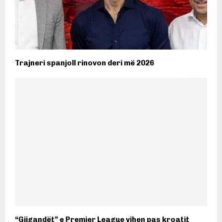
Trajneri spanjoll rinovon deri më 2026
“Gjigandët” e Premier League vihen pas kroatit