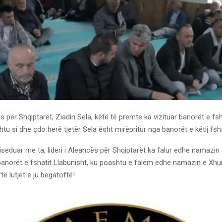
s për Shqiptarët, Ziadin Sela, këtë të premte ka vizituar banorët e fsh
htu si dhe çdo herë tjetër Sela ësht mirëpritur nga banorët e këtij fsha
seduar me ta, lideri i Aleancës për Shqiptarët ka falur edhe namazi
anorët e fshatit Llabunisht, ku poashtu e falëm edhe namazin e Xh
të lutjet e ju begatoftë!