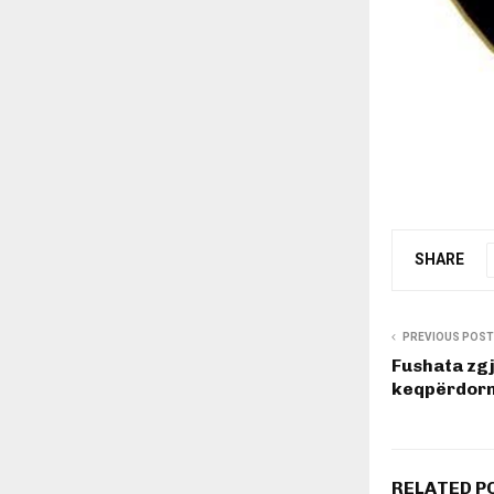
SHARE
PREVIOUS POST
Fushata zg
keqpërdorni
RELATED P