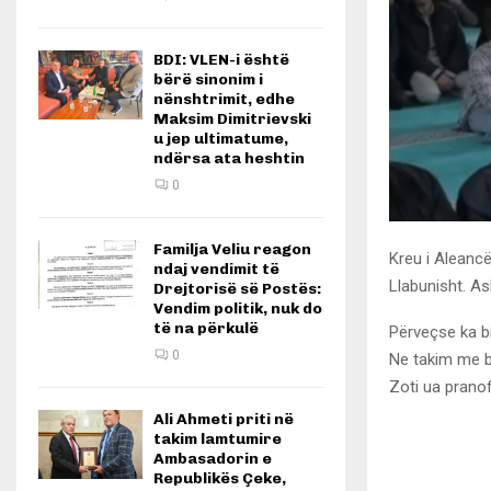
BDI: VLEN-i është
bërë sinonim i
nënshtrimit, edhe
Maksim Dimitrievski
u jep ultimatume,
ndërsa ata heshtin
0
Familja Veliu reagon
Kreu i Aleancë
ndaj vendimit të
Llabunisht. As
Drejtorisë së Postës:
Vendim politik, nuk do
të na përkulë
Përveçse ka bi
0
Ne takim me b
Zoti ua pranof
Ali Ahmeti priti në
takim lamtumire
Ambasadorin e
Republikës Çeke,