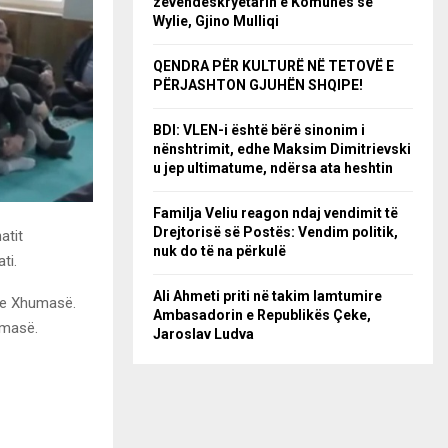
zëvendëskryetarin e Komunës së
Wylie, Gjino Mulliqi
QENDRA PËR KULTURË NË TETOVË E
PËRJASHTON GJUHËN SHQIPE!
BDI: VLEN-i është bërë sinonim i
nënshtrimit, edhe Maksim Dimitrievski
u jep ultimatume, ndërsa ata heshtin
Familja Veliu reagon ndaj vendimit të
Drejtorisë së Postës: Vendim politik,
atit
nuk do të na përkulë
ti.
Ali Ahmeti priti në takim lamtumire
n e Xhumasë.
Ambasadorin e Republikës Çeke,
umasë.
Jaroslav Ludva