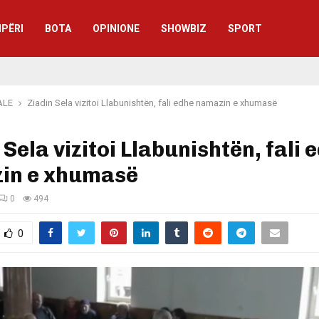
IPËRI
BOTA
OPINIONE
SHOWBIZ
SPORT
ALE
Ziadin Sela vizitoi Llabunishtën, fali edhe namazin e xhumasë
 Sela vizitoi Llabunishtën, fali 
in e xhumasë
0
494
0