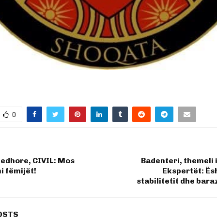
0
jedhore, CIVIL: Mos
Badenteri, themeli 
 fëmijët!
Ekspertët: Ësh
stabilitetit dhe bara
OSTS