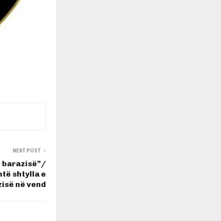
NEXT POST
i barazisë”/
të shtylla e
zisë në vend