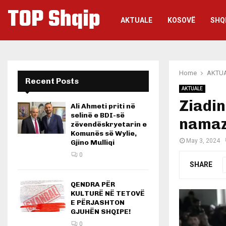
TOP Shqip
AKTUALE
KOSOVË
SHQ
Home
AKTU
Recent Posts
AKTUALE
Ziadin
Ali Ahmeti priti në
selinë e BDI-së
namaz
zëvendëskryetarin e
Komunës së Wylie,
May 3, 2024
Gjino Mulliqi
0
SHARE
QENDRA PËR
KULTURË NË TETOVË
E PËRJASHTON
GJUHËN SHQIPE!
0