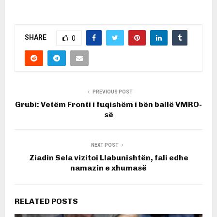
SHARE
0
PREVIOUS POST
Grubi: Vetëm Fronti i fuqishëm i bën ballë VMRO-
së
NEXT POST
Ziadin Sela vizitoi Llabunishtën, fali edhe
namazin e xhumasë
RELATED POSTS