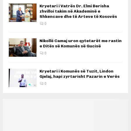
Kryetari i Vatrës Dr. Elmi Berisha
zhvilloi takim në Akademinë e
Shkencave dhe të Arteve të Kosovës
0
Nikollë Camaj uron qytetarët me rastin
e Ditës së Komunës së Gucisë
0
Kryetari i Komunës së Tuzit, Lindon
Gjelaj, hapi zyrtarisht Pazarin e Verës
0