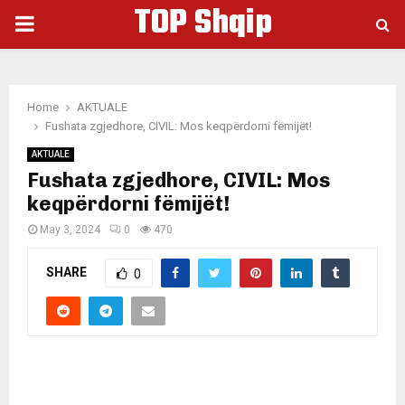
TOP Shqip
PRIMARY
MENU
Home
AKTUALE
Fushata zgjedhore, CIVIL: Mos keqpërdorni fëmijët!
AKTUALE
Fushata zgjedhore, CIVIL: Mos
keqpërdorni fëmijët!
May 3, 2024
0
470
SHARE
0