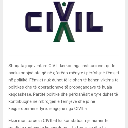
Shoqata joqeveritare CIVIL kërkon nga institucionet që të
sanksionojnë ata që në çfarëdo mënyre i përfshijnë fëmijët
në politikë. Fëmijët nuk duhet të lejohen të bëhen viktima të
politikës dhe të operacioneve të propagandave të huaja
keqdashëse. Partitë politike dhe përkrahësit e tyre duhet të
kontribuojnë në mbrojtjen e fëmijëve dhe jo në
keqpërdorimin e tyre, reagojnë nga CIVIL-i.
Ekipi monitorues i CIVIL-it ka konstatuar një numër të
madh të rasteve të keqpërdorimit të fëmijëve dhe të