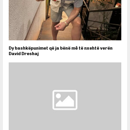
Dy bashkëpunimet që ja bënë mê të nxehtë verën
David Dreshaj