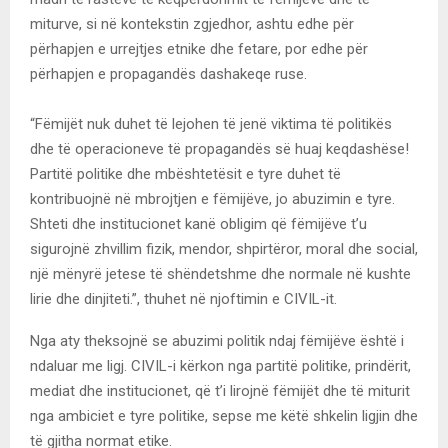
miturve, si në kontekstin zgjedhor, ashtu edhe për
përhapjen e urrejtjes etnike dhe fetare, por edhe për
përhapjen e propagandës dashakeqe ruse.
“Fëmijët nuk duhet të lejohen të jenë viktima të politikës
dhe të operacioneve të propagandës së huaj keqdashëse!
Partitë politike dhe mbështetësit e tyre duhet të
kontribuojnë në mbrojtjen e fëmijëve, jo abuzimin e tyre.
Shteti dhe institucionet kanë obligim që fëmijëve t’u
sigurojnë zhvillim fizik, mendor, shpirtëror, moral dhe social,
një mënyrë jetese të shëndetshme dhe normale në kushte
lirie dhe dinjiteti.”, thuhet në njoftimin e CIVIL-it.
Nga aty theksojnë se abuzimi politik ndaj fëmijëve është i
ndaluar me ligj. CIVIL-i kërkon nga partitë politike, prindërit,
mediat dhe institucionet, që t’i lirojnë fëmijët dhe të miturit
nga ambiciet e tyre politike, sepse me këtë shkelin ligjin dhe
të gjitha normat etike.