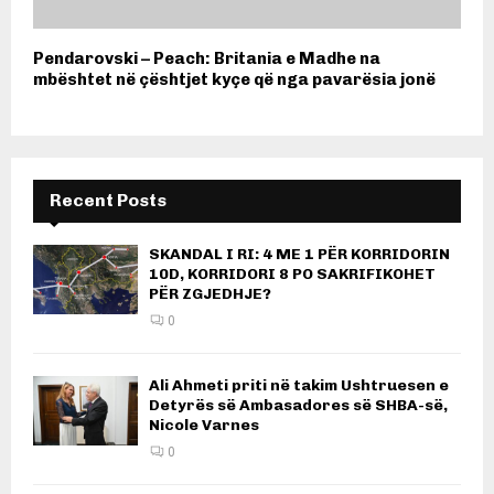
Pendarovski – Peach: Britania e Madhe na
mbështet në çështjet kyçe që nga pavarësia jonë
Recent Posts
SKANDAL I RI: 4 ME 1 PËR KORRIDORIN
10D, KORRIDORI 8 PO SAKRIFIKOHET
PËR ZGJEDHJE?
0
Ali Ahmeti priti në takim Ushtruesen e
Detyrës së Ambasadores së SHBA-së,
Nicole Varnes
0