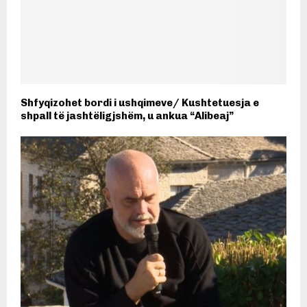
Shfyqizohet bordi i ushqimeve/ Kushtetuesja e
shpall të jashtëligjshëm, u ankua “Alibeaj”