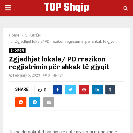
TOP Shqip
PRIMARY
MENU
Home
SHQIPËRI
Zgjedhjet lokale/ PD rrezikon regjistrimin për shkak të gjyqit
SHQIPËRI
Zgjedhjet lokale/ PD rrezikon
regjistrimin për shkak të gjyqit
February 5, 2023
0
481
SHARE
0
Teksa demokratët prisnin një datë gjyqi mbi pronësinë e