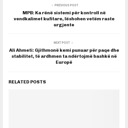
PREVIOUS POST
MPB: Ka rënë sistemi për kontroll në
vendkalimet kufitare, lëshohen vetëm raste
urgjente
NEXT POST
Ali Ahmeti: Gjithmonë kemi punuar për paqe dhe
stabilitet, të ardhmen ta ndërtojmë bashkë në
Europë
RELATED POSTS