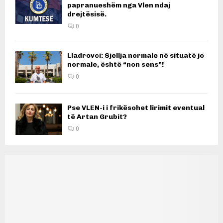
papranueshëm nga Vlen ndaj
drejtësisë.
0
Lladrovci: Sjellja normale në situatë jo
normale, është “non sens”!
0
Pse VLEN-i i frikësohet lirimit eventual
të Artan Grubit?
0