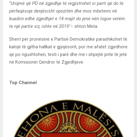
“
Urojmë që PD në zgjedhje të regjistrohet si parti që do të
përfaqësoje denjësisht opozitën dhe mos mbetemi në
kuadrin edhe zgjedhjet e 14 majit do jene nën logon vetëm
te një partie siç ishte në 2019″
– shton Meta.
Sherri për pronësinë e Partisë Demokratike parashikohet të
kalojë të gjitha hallkat e gjyqësorit, por me afatet zgjedhore
që po ngushtohen, testi i parë dhe me i shpejtë prite të jetë
në Komisionin Qendror të Zgjedhjeve.
Top Channel