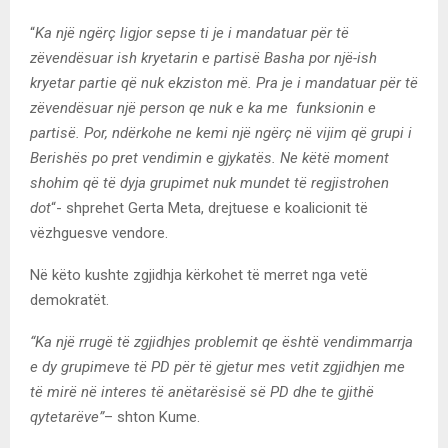
“
Ka një ngërç ligjor sepse ti je i mandatuar për të
zëvendësuar ish kryetarin e partisë Basha por një-ish
kryetar partie që nuk ekziston më. Pra je i mandatuar për të
zëvendësuar një person qe nuk e ka me funksionin e
partisë. Por, ndërkohe ne kemi një ngërç në vijim që grupi i
Berishës po pret vendimin e gjykatës. Ne këtë moment
shohim që të dyja grupimet nuk mundet të regjistrohen
dot
“- shprehet Gerta Meta, drejtuese e koalicionit të
vëzhguesve vendore.
Në këto kushte zgjidhja kërkohet të merret nga vetë
demokratët.
“Ka një rrugë të zgjidhjes problemit qe është vendimmarrja
e dy grupimeve të PD për të gjetur mes vetit zgjidhjen me
të mirë në interes të anëtarësisë së PD dhe te gjithë
qytetarëve”
– shton Kume.