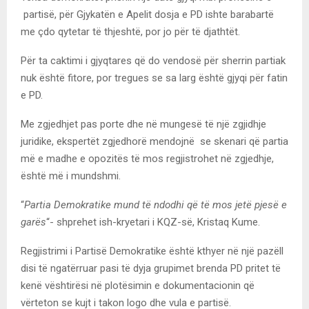
partisë, për Gjykatën e Apelit dosja e PD ishte barabartë
me çdo qytetar të thjeshtë, por jo për të djathtët.
Për ta caktimi i gjyqtares që do vendosë për sherrin partiak
nuk është fitore, por tregues se sa larg është gjyqi për fatin
e PD.
Me zgjedhjet pas porte dhe në mungesë të një zgjidhje
juridike, ekspertët zgjedhorë mendojnë se skenari që partia
më e madhe e opozitës të mos regjistrohet në zgjedhje,
është më i mundshmi.
“
Partia Demokratike mund të ndodhi që të mos jetë pjesë e
garës
“- shprehet ish-kryetari i KQZ-së, Kristaq Kume.
Regjistrimi i Partisë Demokratike është kthyer në një pazëll
disi të ngatërruar pasi të dyja grupimet brenda PD pritet të
kenë vështirësi në plotësimin e dokumentacionin që
vërteton se kujt i takon logo dhe vula e partisë.