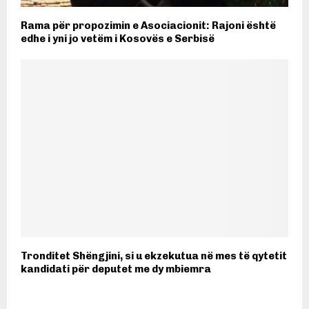
Rama për propozimin e Asociacionit: Rajoni është
edhe i yni jo vetëm i Kosovës e Serbisë
Tronditet Shëngjini, si u ekzekutua në mes të qytetit
kandidati për deputet me dy mbiemra