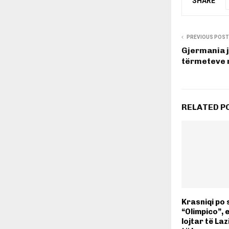
SHARE
PREVIOUS POST
Gjermania j
tërmeteve n
RELATED P
Krasniqi po 
“Olimpico”, e
lojtar të La