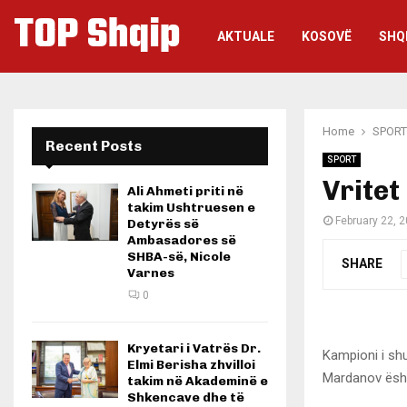
TOP Shqip
AKTUALE
KOSOVË
SHQ
Home
SPORT
Recent Posts
SPORT
Vritet
Ali Ahmeti priti në
takim Ushtruesen e
February 22, 
Detyrës së
Ambasadores së
SHBA-së, Nicole
SHARE
Varnes
0
Kryetari i Vatrës Dr.
Kampioni i shu
Elmi Berisha zhvilloi
Mardanov ësht
takim në Akademinë e
Shkencave dhe të