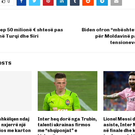
0
ep 50 milionë € shtesë pas
Biden ofron “mbështet
ë Turqi dhe Siri
për Moldavinë pa
tensionev
OSTS
shkëlqen ndaj
Inter heq dorë nga Trubin,
Lionel Messi 
 nxjerrë një
talenti ukrainas firmos
asiste, Inter
zios me karton
me “shqiponjat” e
në finale dhe