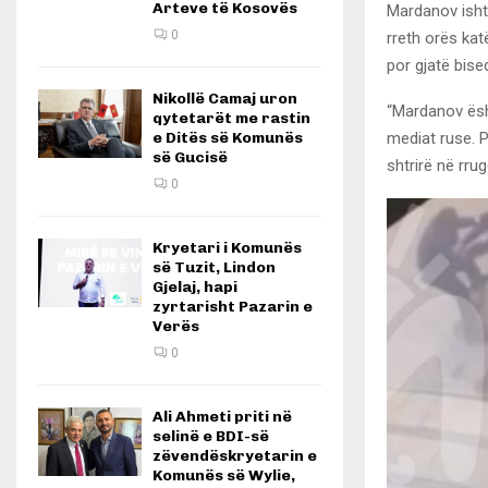
Arteve të Kosovës
Mardanov isht
0
rreth orës kat
por gjatë bise
Nikollë Camaj uron
“Mardanov ësht
qytetarët me rastin
mediat ruse. P
e Ditës së Komunës
së Gucisë
shtrirë në rru
0
Kryetari i Komunës
së Tuzit, Lindon
Gjelaj, hapi
zyrtarisht Pazarin e
Verës
0
Ali Ahmeti priti në
selinë e BDI-së
zëvendëskryetarin e
Komunës së Wylie,