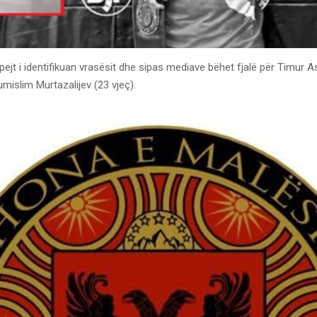
ejt i identifikuan vrasësit dhe sipas mediave bëhet fjalë për Timur
mislim Murtazalijev (23 vjeç).