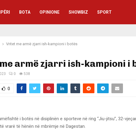
IPËRI
BOTA
OPINIONE
SHOWBIZ
SPORT
Vritet me armë zjarri ish-kampioni i botës
 me armë zjarri ish-kampioni i 
2023
0
538
0
mëfishtë i botës në disiplinën e sporteve në ring “Jiu-jitsu”, 32-vjeçar
ë vrarë të hënën në mbrëmje në Dagestan.