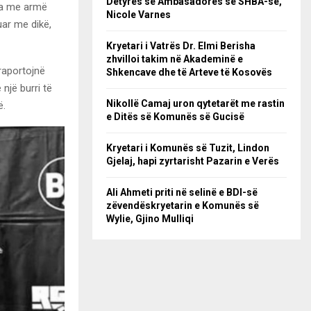
Detyrës së Ambasadores së SHBA-së,
vra me armë
Nicole Varnes
uar me dikë,
Kryetari i Vatrës Dr. Elmi Berisha
zhvilloi takim në Akademinë e
 raportojnë
Shkencave dhe të Arteve të Kosovës
një burri të
Nikollë Camaj uron qytetarët me rastin
ë.
e Ditës së Komunës së Gucisë
Kryetari i Komunës së Tuzit, Lindon
Gjelaj, hapi zyrtarisht Pazarin e Verës
Ali Ahmeti priti në selinë e BDI-së
zëvendëskryetarin e Komunës së
Wylie, Gjino Mulliqi