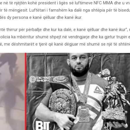
e në të njëjtën kohë president i ligës së luftimeve NFC MMA dhe u 
ër të mëngjesit. Luftëtari i famshëm ka dalë nga shtëpia për të bised
dës dy persona e kanë qëlluar dhe kanë ikur.
ë thirrur për përballje dhe kur ka dalë, e kanë qëlluar dhe kanë ikur”,
olicia ka mbërritur shumë shpejt në vendngjarje dhe ka gjetur trupin e 
gë, me dëshmitarët e tjerë që kanë dëgjuar më shumë se një të shtën