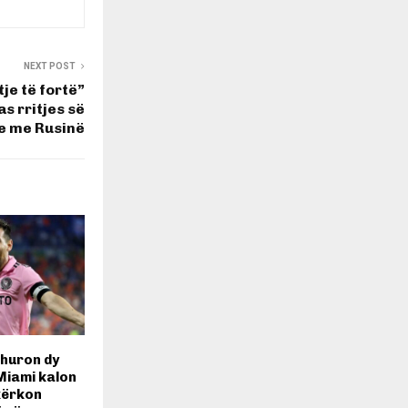
NEXT POST
je të fortë”
s rritjes së
e me Rusinë
dhuron dy
 Miami kalon
 kërkon