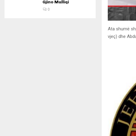
Gjino Mulliqi
0
Ata shumë shp
vjeç) dhe Abdu