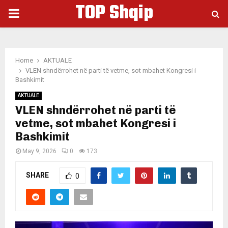
TOP Shqip
PRIMARY
MENU
Home
AKTUALE
VLEN shndërrohet në parti të vetme, sot mbahet Kongresi i
Bashkimit
AKTUALE
VLEN shndërrohet në parti të
vetme, sot mbahet Kongresi i
Bashkimit
May 9, 2026
0
173
SHARE
0