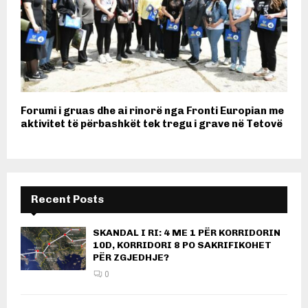
Forumi i gruas dhe ai rinorë nga Fronti Europian me
aktivitet të përbashkët tek tregu i grave në Tetovë
Recent Posts
SKANDAL I RI: 4 ME 1 PËR KORRIDORIN
10D, KORRIDORI 8 PO SAKRIFIKOHET
PËR ZGJEDHJE?
0