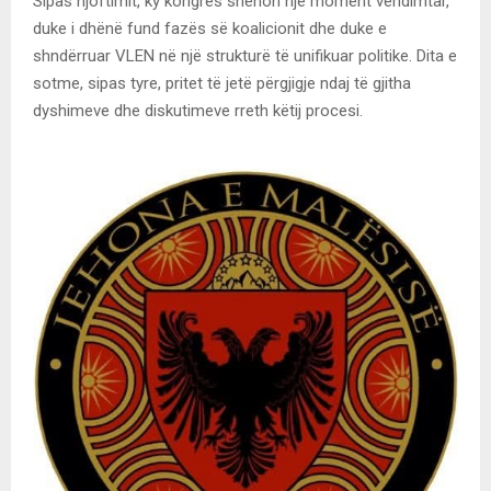
Sipas njoftimit, ky kongres shënon një moment vendimtar,
duke i dhënë fund fazës së koalicionit dhe duke e
shndërruar VLEN në një strukturë të unifikuar politike. Dita e
sotme, sipas tyre, pritet të jetë përgjigje ndaj të gjitha
dyshimeve dhe diskutimeve rreth këtij procesi.