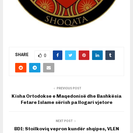
SHARE
0
PREVIOUS POST
Kisha Ortodokse e Maqedonisë dhe Bashkësia
Fetare Islame sërish pa llogari vjetore
NEXT POST
BDI: Stoilkoviq vepron kundër shqipes, VLEN