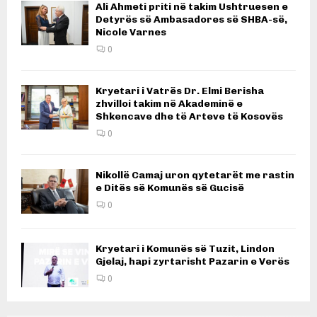
Ali Ahmeti priti në takim Ushtruesen e
Detyrës së Ambasadores së SHBA-së,
Nicole Varnes
0
Kryetari i Vatrës Dr. Elmi Berisha
zhvilloi takim në Akademinë e
Shkencave dhe të Arteve të Kosovës
0
Nikollë Camaj uron qytetarët me rastin
e Ditës së Komunës së Gucisë
0
Kryetari i Komunës së Tuzit, Lindon
Gjelaj, hapi zyrtarisht Pazarin e Verës
0