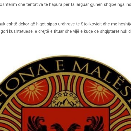
oshtërim dhe tentativa të hapura për ta larguar gjuhën shqipe nga ins
uk është dekor që hiqet sipas urdhrave të Stoilkoviqit dhe me heshtj
gori kushtetuese, e drejtë e fituar dhe vijë e kuqe që shqiptarët nuk do