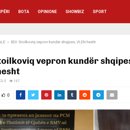
IPËRI
BOTA
OPINIONE
SHOWBIZ
SPORT
ALE
BDI: Stoilkoviq vepron kundër shqipes, VLEN hesht
toilkoviq vepron kundër shqipe
hesht
0
167
0