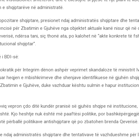
n e shqiptarëve në administratë.
opozitare shqiptare, presionet ndaj administratës shqiptare dhe tenta
encisë për Zbatimin e Gjuhëve nga objektet aktuale kanë nisur që në d
verisë, ndërsa tani, siç thonë ata, po kalohet në “akte konkrete të fs
itucional shqiptar”.
 i BDI-së:
ratik për Integrim dënon ashpër veprimet skandaloze të ministrit Iv
ëruar heqjen e mbishkrimeve dhe shenjave identifikuese në gjuhën shqi
Zbatimin e Gjuhëve, duke vazhduar kështu sulmin e hapur institucion
viq vepron çdo ditë kundër pranisë së gjuhës shqipe në institucione
htë. Kjo heshtje nuk është më paaftësi politike, por bashkëpërgjegj
otë përballë politikave antishqiptare që po zbatohen brenda Qeverisë.
e ndaj administratës shqiptare dhe tentativave të vazhdueshme për l