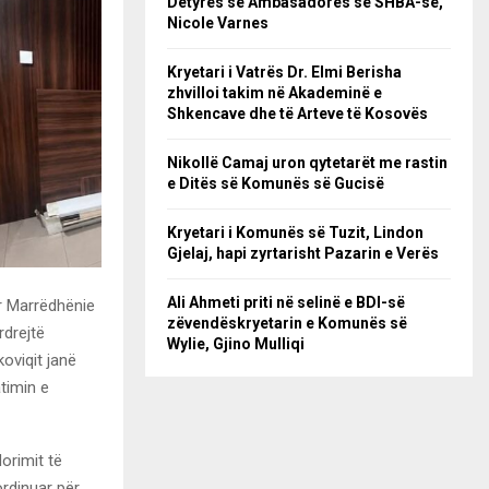
Detyrës së Ambasadores së SHBA-së,
Nicole Varnes
Kryetari i Vatrës Dr. Elmi Berisha
zhvilloi takim në Akademinë e
Shkencave dhe të Arteve të Kosovës
Nikollë Camaj uron qytetarët me rastin
e Ditës së Komunës së Gucisë
Kryetari i Komunës së Tuzit, Lindon
Gjelaj, hapi zyrtarisht Pazarin e Verës
Ali Ahmeti priti në selinë e BDI-së
ër Marrëdhënie
zëvendëskryetarin e Komunës së
rdrejtë
Wylie, Gjino Mulliqi
koviqit janë
timin e
orimit të
ordinuar për