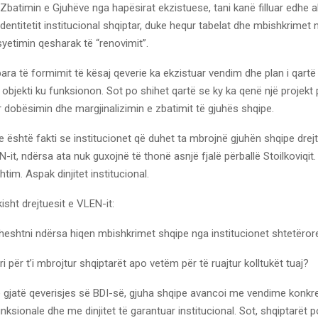
Zbatimin e Gjuhëve nga hapësirat ekzistuese, tani kanë filluar edhe 
 identitetit institucional shqiptar, duke hequr tabelat dhe mbishkrimet
yetimin qesharak të “renovimit”.
para të formimit të kësaj qeverie ka ekzistuar vendim dhe plan i qartë
objekti ku funksionon. Sot po shihet qartë se ky ka qenë një projekt po
 dobësimin dhe margjinalizimin e zbatimit të gjuhës shqipe.
 është fakti se institucionet që duhet ta mbrojnë gjuhën shqipe dre
-it, ndërsa ata nuk guxojnë të thonë asnjë fjalë përballë Stoilkoviqit
tim. Aspak dinjitet institucional.
isht drejtuesit e VLEN-it:
 heshtni ndërsa hiqen mbishkrimet shqipe nga institucionet shtetëror
ri për t’i mbrojtur shqiptarët apo vetëm për të ruajtur kolltukët tuaj?
se gjatë qeverisjes së BDI-së, gjuha shqipe avancoi me vendime konkr
unksionale dhe me dinjitet të garantuar institucional. Sot, shqiptarët 