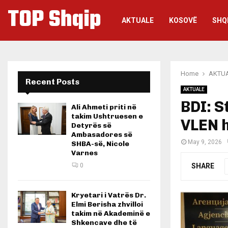
TOP Shqip
AKTUALE
KOSOVË
SHQ
Home
AKTU
Recent Posts
AKTUALE
BDI: S
Ali Ahmeti priti në
takim Ushtruesen e
VLEN 
Detyrës së
Ambasadores së
May 9, 2026
SHBA-së, Nicole
Varnes
SHARE
0
Kryetari i Vatrës Dr.
Elmi Berisha zhvilloi
takim në Akademinë e
Shkencave dhe të