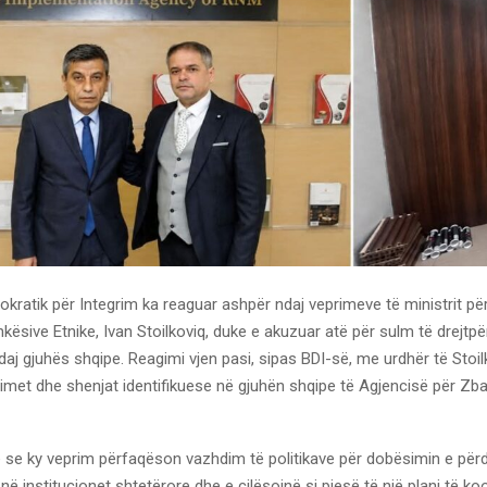
kratik për Integrim ka reaguar ashpër ndaj veprimeve të ministrit p
ësive Etnike, Ivan Stoilkoviq, duke e akuzuar atë për sulm të drejtpë
ndaj gjuhës shqipe. Reagimi vjen pasi, sipas BDI-së, me urdhër të Stoil
imet dhe shenjat identifikuese në gjuhën shqipe të Agjencisë për Zba
 se ky veprim përfaqëson vazhdim të politikave për dobësimin e përd
në institucionet shtetërore dhe e cilësojnë si pjesë të një plani të ko