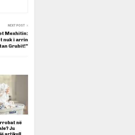
NEXT POST
et Mexhitin:
t nuk i arrin
tan Grubit!”
i rrobat në
ale? Ju
ë artikull