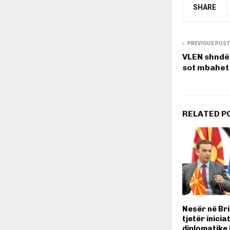
SHARE
PREVIOUS POST
VLEN shndër
sot mbahet 
RELATED P
Nesër në Brin
tjetër inicia
diplomatike 