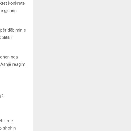
aktet konkrete
 në gjuhën
 për dëbimin e
litik i
jtohen nga
. Asnjë reagim.
e?
ete, me
po shohin