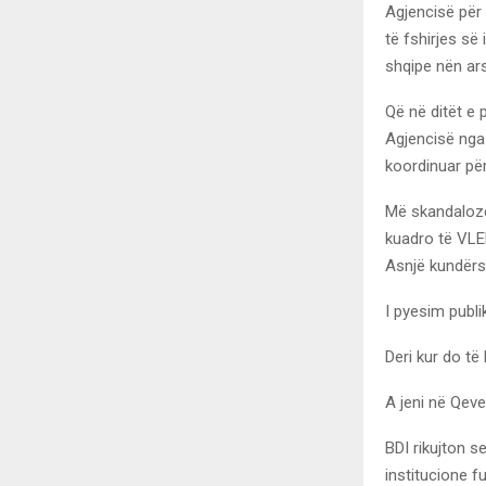
Agjencisë për 
të fshirjes së
shqipe nën ars
Që në ditët e 
Agjencisë nga 
koordinuar për
Më skandaloze
kuadro të VLEN
Asnjë kundërsh
I pyesim publik
Deri kur do të
A jeni në Qeve
BDI rikujton 
institucione f