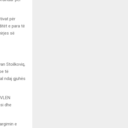
tivat për
itët e para të
hirjes së
an Stoilkoviq,
pe të
al ndaj gjuhës
, VLEN
ësi dhe
argimin e