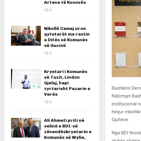
Arteve të Kosovës
0
Nikollë Camaj uron
qytetarët me rastin
e Ditës së Komunës
së Gucisë
0
Kryetari i Komunës
së Tuzit, Lindon
Gjelaj, hapi
Bashkimi Demo
zyrtarisht Pazarin e
Verës
Ndërmjet Bashk
0
institucional 
hequr mbishkr
Gjuhëve.
Ali Ahmeti priti në
selinë e BDI-së
zëvendëskryetarin e
Nga BDI thonë
Komunës së Wylie,
gjuhës shqipe 