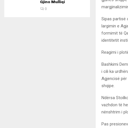
Gjino Mulliqi
margjinalizimi
0
Sipas partisë 
largimin e Agj
formimit të Qe
identitetit inst
Reagimi i plotë
Bashkimi Demok
i cili ka urdh
Agjencisë për 
shqipe.
Ndërsa Stoilko
vazhdon të hes
nënshtrim i pl
Pas presionev