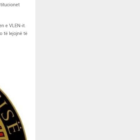
titucionet
en e VLEN-it.
 të lejojnë të