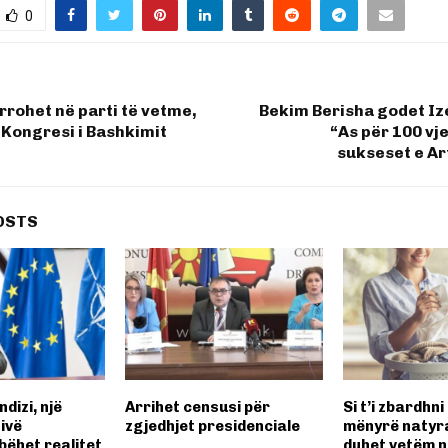
0
rohet në parti të vetme,
Bekim Berisha godet Iz
Kongresi i Bashkimit
“As për 100 vje
sukseset e Ar
OSTS
dizi, një
Arrihet censusi për
Si t’i zbardhn
tivë
zgjedhjet presidenciale
mënyrë natyr
bëhet realitet
duhet vetëm nj