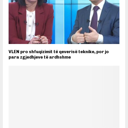
VLEN pro shfuqizimit të qeverisë teknike, por jo
para zgjedhjeve të ardhshme