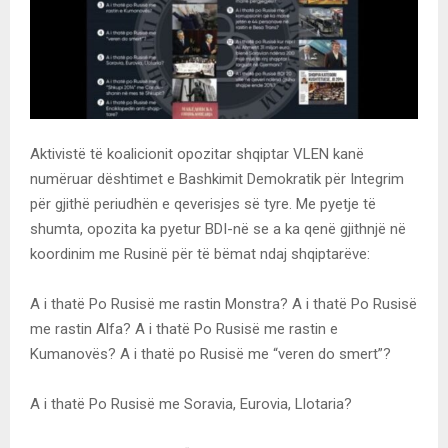
Aktivistë të koalicionit opozitar shqiptar VLEN kanë
numëruar dështimet e Bashkimit Demokratik për Integrim
për gjithë periudhën e qeverisjes së tyre. Me pyetje të
shumta, opozita ka pyetur BDI-në se a ka qenë gjithnjë në
koordinim me Rusinë për të bëmat ndaj shqiptarëve:
A i thatë Po Rusisë me rastin Monstra? A i thatë Po Rusisë
me rastin Alfa? A i thatë Po Rusisë me rastin e
Kumanovës? A i thatë po Rusisë me “veren do smert”?
A i thatë Po Rusisë me Soravia, Eurovia, Llotaria?