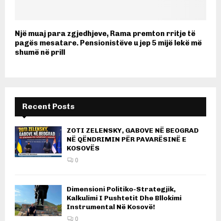
Një muaj para zgjedhjeve, Rama premton rritje të
pagës mesatare. Pensionistëve u jep 5 mijë lekë më
shumë në prill
Recent Posts
ZOTI ZELENSKY, GABOVE NË BEOGRAD
NË QËNDRIMIN PËR PAVARËSINË E
KOSOVËS
0
Dimensioni Politiko-Strategjik,
Kalkulimi I Pushtetit Dhe Bllokimi
Instrumental Në Kosovë!
0