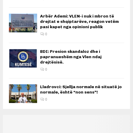
Arbër Ademi: VLEN-i nuk i mbron të
drejtat e shqiptarëve, reagon vetëm
pasi kapet nga opinioni publik
0
BDI: Presion skandaloz dhe i
papranueshëm nga Vlen ndaj
drejtësisë.
0
Lladrovci: Sjellja normale në situatë jo
normale, është “non sens”!
0