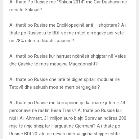
A i thatë Po Rusisë me “Shkupi 2014” me Car Dushanin në
mes të Shkupit?
A i thatë po Rusisë me Enciklopedinë anti – shqiptare? A i
thate po Rusisë ju të BDI-së me rritjet e rrogave për vete
në 78% ndërsa dikush i papunë?
A i thatë po Rusisë kur harruat nxënësit shqiptar në Veles
dhe Çashkë të mos mësojnë Maqedonisht?
A i thate po Rusisë dhe latë të digjet spitali modular në
Tetovë dhe askush mos të merr përgjegjësi?
A i thatë po Rusisë me korrupsion që ka marrë jetën e 44
personave në rastin Besa Trans? Ai thatë po Rusisë kur
nipi i Ali Ahmetit, 31 miljon euro blejti Soravian ndërsa 200
mijë të rinjë shqiptar i larguat në Gjermani? A i thatë po
Rusisë BDI 20 vite në qeveri ndërsa gjuha shqipe është