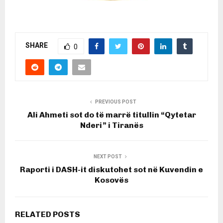
SHARE
0
PREVIOUS POST
Ali Ahmeti sot do të marrë titullin “Qytetar
Nderi” i Tiranës
NEXT POST
Raporti i DASH-it diskutohet sot në Kuvendin e
Kosovës
RELATED POSTS