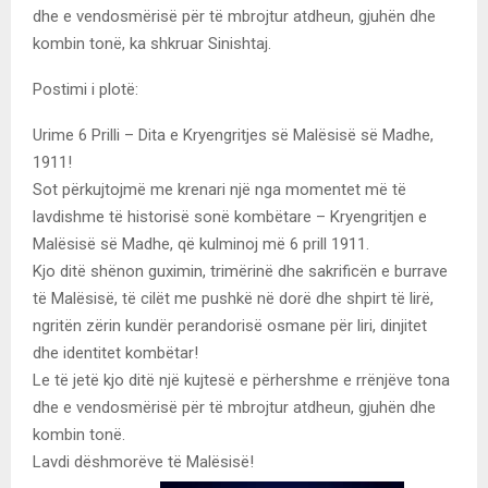
dhe e vendosmërisë për të mbrojtur atdheun, gjuhën dhe
kombin tonë, ka shkruar Sinishtaj.
Postimi i plotë:
Urime 6 Prilli – Dita e Kryengritjes së Malësisë së Madhe,
1911!
Sot përkujtojmë me krenari një nga momentet më të
lavdishme të historisë sonë kombëtare – Kryengritjen e
Malësisë së Madhe, që kulminoj më 6 prill 1911.
Kjo ditë shënon guximin, trimërinë dhe sakrificën e burrave
të Malësisë, të cilët me pushkë në dorë dhe shpirt të lirë,
ngritën zërin kundër perandorisë osmane për liri, dinjitet
dhe identitet kombëtar!
Le të jetë kjo ditë një kujtesë e përhershme e rrënjëve tona
dhe e vendosmërisë për të mbrojtur atdheun, gjuhën dhe
kombin tonë.
Lavdi dëshmorëve të Malësisë!