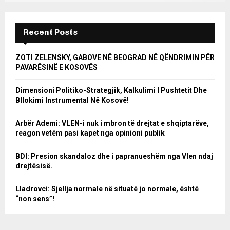
Recent Posts
ZOTI ZELENSKY, GABOVE NË BEOGRAD NË QËNDRIMIN PËR
PAVARËSINË E KOSOVËS
Dimensioni Politiko-Strategjik, Kalkulimi I Pushtetit Dhe
Bllokimi Instrumental Në Kosovë!
Arbër Ademi: VLEN-i nuk i mbron të drejtat e shqiptarëve,
reagon vetëm pasi kapet nga opinioni publik
BDI: Presion skandaloz dhe i papranueshëm nga Vlen ndaj
drejtësisë.
Lladrovci: Sjellja normale në situatë jo normale, është
“non sens”!