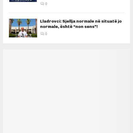
0
Lladrovci: Sjellja normale në situatë jo
normale, është “non sens”!
0