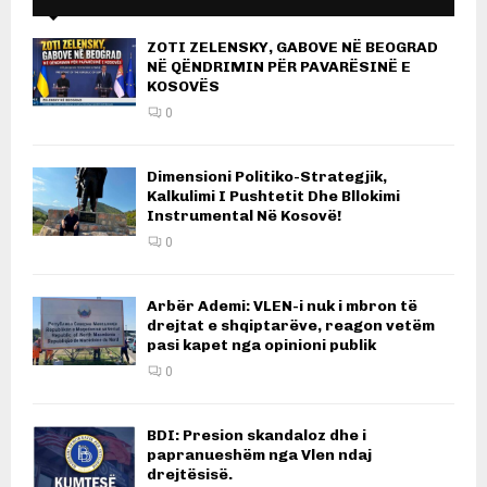
ZOTI ZELENSKY, GABOVE NË BEOGRAD
NË QËNDRIMIN PËR PAVARËSINË E
KOSOVËS
0
Dimensioni Politiko-Strategjik,
Kalkulimi I Pushtetit Dhe Bllokimi
Instrumental Në Kosovë!
0
Arbër Ademi: VLEN-i nuk i mbron të
drejtat e shqiptarëve, reagon vetëm
pasi kapet nga opinioni publik
0
BDI: Presion skandaloz dhe i
papranueshëm nga Vlen ndaj
drejtësisë.