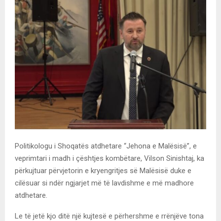
Politikologu i Shoqatës atdhetare “Jehona e Malësisë”, e
veprimtari i madh i çështjes kombëtare, Vilson Sinishtaj, ka
përkujtuar përvjetorin e kryengritjes së Malësisë duke e
cilësuar si ndër ngjarjet më të lavdishme e më madhore
atdhetare.
Le të jetë kjo ditë një kujtesë e përhershme e rrënjëve tona