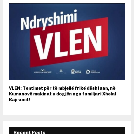
VLEN: Tentimet për të mbjellë frikë dështuan, në
Kumanovë makinat u dogjën nga familjari Xhelal
Bajramit!
Recent Posts