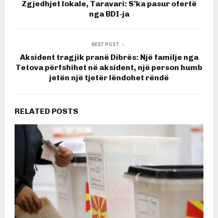
Zgjedhjet lokale, Taravari: S’ka pasur ofertë
nga BDI-ja
NEXT POST
Aksident tragjik pranë Dibrës: Një familje nga
Tetova përfshihet në aksident, një person humb
jetën një tjetër lëndohet rëndë
RELATED POSTS