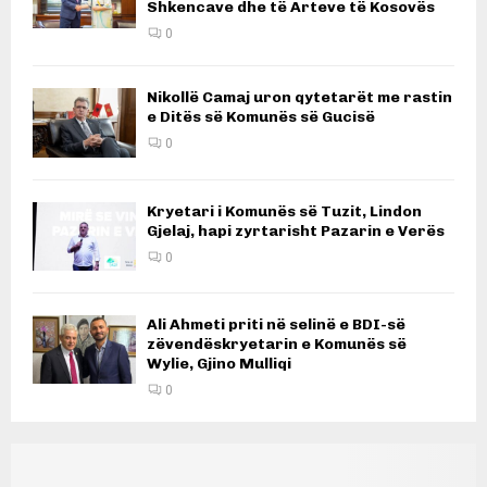
Shkencave dhe të Arteve të Kosovës
0
Nikollë Camaj uron qytetarët me rastin
e Ditës së Komunës së Gucisë
0
Kryetari i Komunës së Tuzit, Lindon
Gjelaj, hapi zyrtarisht Pazarin e Verës
0
Ali Ahmeti priti në selinë e BDI-së
zëvendëskryetarin e Komunës së
Wylie, Gjino Mulliqi
0