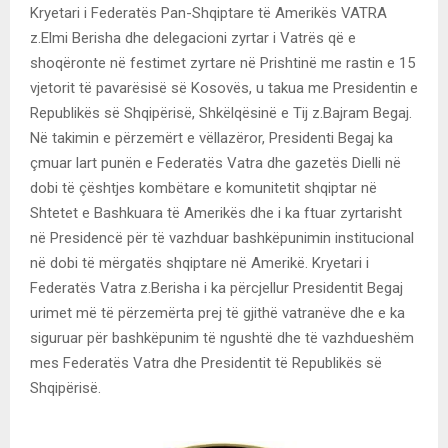
Kryetari i Federatës Pan-Shqiptare të Amerikës VATRA
z.Elmi Berisha dhe delegacioni zyrtar i Vatrës që e
shoqëronte në festimet zyrtare në Prishtinë me rastin e 15
vjetorit të pavarësisë së Kosovës, u takua me Presidentin e
Republikës së Shqipërisë, Shkëlqësinë e Tij z.Bajram Begaj.
Në takimin e përzemërt e vëllazëror, Presidenti Begaj ka
çmuar lart punën e Federatës Vatra dhe gazetës Dielli në
dobi të çështjes kombëtare e komunitetit shqiptar në
Shtetet e Bashkuara të Amerikës dhe i ka ftuar zyrtarisht
në Presidencë për të vazhduar bashkëpunimin institucional
në dobi të mërgatës shqiptare në Amerikë. Kryetari i
Federatës Vatra z.Berisha i ka përcjellur Presidentit Begaj
urimet më të përzemërta prej të gjithë vatranëve dhe e ka
siguruar për bashkëpunim të ngushtë dhe të vazhdueshëm
mes Federatës Vatra dhe Presidentit të Republikës së
Shqipërisë.