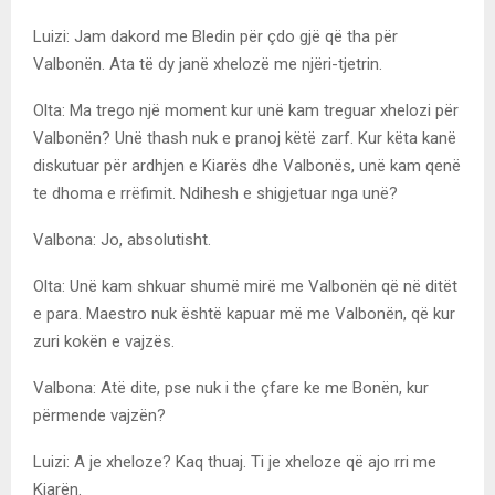
Luizi: Jam dakord me Bledin për çdo gjë që tha për
Valbonën. Ata të dy janë xhelozë me njëri-tjetrin.
Olta: Ma trego një moment kur unë kam treguar xhelozi për
Valbonën? Unë thash nuk e pranoj këtë zarf. Kur këta kanë
diskutuar për ardhjen e Kiarës dhe Valbonës, unë kam qenë
te dhoma e rrëfimit. Ndihesh e shigjetuar nga unë?
Valbona: Jo, absolutisht.
Olta: Unë kam shkuar shumë mirë me Valbonën që në ditët
e para. Maestro nuk është kapuar më me Valbonën, që kur
zuri kokën e vajzës.
Valbona: Atë dite, pse nuk i the çfare ke me Bonën, kur
përmende vajzën?
Luizi: A je xheloze? Kaq thuaj. Ti je xheloze që ajo rri me
Kiarën.