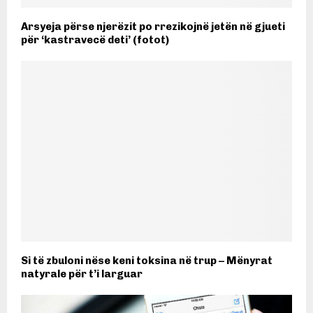
Arsyeja përse njerëzit po rrezikojnë jetën në gjueti
për ‘kastravecë deti’ (fotot)
Si të zbuloni nëse keni toksina në trup – Mënyrat
natyrale për t’i larguar