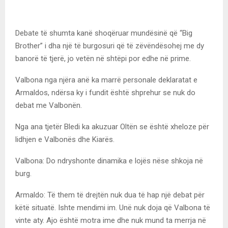
Debate të shumta kanë shoqëruar mundësinë që “Big
Brother” i dha një të burgosuri që të zëvëndësohej me dy
banorë të tjerë, jo vetën në shtëpi por edhe në prime.
Valbona nga njëra anë ka marrë personale deklaratat e
Armaldos, ndërsa ky i fundit është shprehur se nuk do
debat me Valbonën.
Nga ana tjetër Bledi ka akuzuar Oltën se është xheloze për
lidhjen e Valbonës dhe Kiarës.
Valbona: Do ndryshonte dinamika e lojës nëse shkoja në
burg.
Armaldo: Të them të drejtën nuk dua të hap një debat për
këtë situatë. Ishte mendimi im. Unë nuk doja që Valbona të
vinte aty. Ajo është motra ime dhe nuk mund ta merrja në