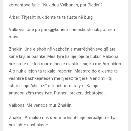
komentove fjalë, “Nuk dua Valbonën, por Bledin”?
Arbër: Thjesht nuk donte të të fuste në burg.
Valbona: Unë po paragjykohem dhe askush nuk po merr
masa.
Zhaklin: Unë e shoh në vazhdën e marrëdhënieve që ata
kanë krijuar bashkë. Mes tyre ka një lojë të bukur. Valbona
nuk ka të njëjtën marrëdhënie elastike, siç ka me Armaldon.
Ajo nuk e lejon ta tejkaloi raportin. Maestro do e kishte të
vështirë bashkëjetesën me njerëz të tjerë. Vendimi i tij,
ishte si një “xhelozi” e fshehur mes tyre. Ka një
antagonizëm mes tyre. Puthen, preken, debatojnë…
Valbona: Më vendos mur Zhaklin.
Zhaklin: Armaldo nuk donte të kishte një përballje me ty,
nuk ishte dashakeqe.