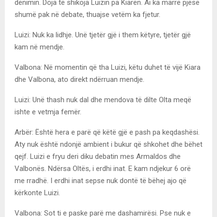
dënimin. Doja të shikoja Luizin pa Kiarën. Ai ka marrë pjesë
shumë pak në debate, thuajse vetëm ka fjetur.
Luizi: Nuk ka lidhje. Unë tjetër gjë i them këtyre, tjetër gjë
kam në mendje.
Valbona: Në momentin që tha Luizi, këtu duhet të vijë Kiara
dhe Valbona, ato direkt ndërruan mendje.
Luizi: Unë thash nuk dal dhe mendova të dilte Olta meqë
ishte e vetmja femër.
Arbër: Është hera e parë që këtë gjë e pash pa keqdashësi.
Aty nuk është ndonjë ambient i bukur që shkohet dhe bëhet
qejf. Luizi e fryu deri diku debatin mes Armaldos dhe
Valbonës. Ndërsa Oltës, i erdhi inat. E kam ndjekur 6 orë
me rradhë. I erdhi inat sepse nuk dontë të bëhej ajo që
kërkonte Luizi.
Valbona: Sot ti e paske parë me dashamirësi. Pse nuk e