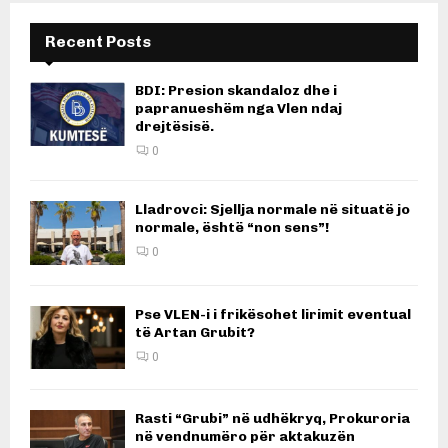
Recent Posts
BDI: Presion skandaloz dhe i
papranueshëm nga Vlen ndaj
drejtësisë.
0
Lladrovci: Sjellja normale në situatë jo
normale, është “non sens”!
0
Pse VLEN-i i frikësohet lirimit eventual
të Artan Grubit?
0
Rasti “Grubi” në udhëkryq, Prokuroria
në vendnumëro për aktakuzën