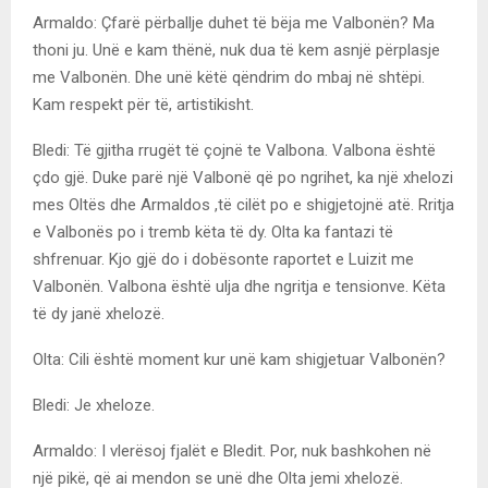
Armaldo: Çfarë përballje duhet të bëja me Valbonën? Ma
thoni ju. Unë e kam thënë, nuk dua të kem asnjë përplasje
me Valbonën. Dhe unë këtë qëndrim do mbaj në shtëpi.
Kam respekt për të, artistikisht.
Bledi: Të gjitha rrugët të çojnë te Valbona. Valbona është
çdo gjë. Duke parë një Valbonë që po ngrihet, ka një xhelozi
mes Oltës dhe Armaldos ,të cilët po e shigjetojnë atë. Rritja
e Valbonës po i tremb këta të dy. Olta ka fantazi të
shfrenuar. Kjo gjë do i dobësonte raportet e Luizit me
Valbonën. Valbona është ulja dhe ngritja e tensionve. Këta
të dy janë xhelozë.
Olta: Cili është moment kur unë kam shigjetuar Valbonën?
Bledi: Je xheloze.
Armaldo: I vlerësoj fjalët e Bledit. Por, nuk bashkohen në
një pikë, që ai mendon se unë dhe Olta jemi xhelozë.