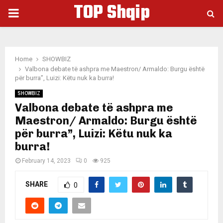
TOP Shqip
PRIMARY
MENU
Home
SHOWBIZ
Valbona debate të ashpra me Maestron/ Armaldo: Burgu është
për burra”, Luizi: Këtu nuk ka burra!
SHOWBIZ
Valbona debate të ashpra me
Maestron/ Armaldo: Burgu është
për burra”, Luizi: Këtu nuk ka
burra!
February 14, 2023
0
925
SHARE
0