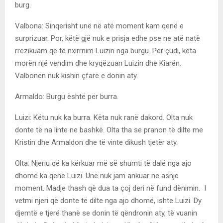
burg.
Valbona: Sinqerisht unë në atë moment kam qenë e
surprizuar. Por, këtë gjë nuk e prisja edhe pse ne atë natë
rrezikuam që të nxirrnim Luizin nga burgu. Për çudi, këta
morën një vendim dhe kryqëzuan Luizin dhe Kiarën.
Valbonën nuk kishin çfarë e donin aty.
Armaldo: Burgu është për burra.
Luizi: Këtu nuk ka burra. Këta nuk ranë dakord. Olta nuk
donte të na linte ne bashkë. Olta tha se pranon të dilte me
Kristin dhe Armaldon dhe të vinte dikush tjetër aty.
Olta: Njeriu që ka kërkuar më së shumti të dalë nga ajo
dhomë ka qenë Luizi. Unë nuk jam ankuar në asnjë
moment. Madje thash që dua ta çoj deri në fund dënimin. I
vetmi njeri që donte të dilte nga ajo dhomë, ishte Luizi. Dy
djemtë e tjerë thanë se donin të qëndronin aty, të vuanin