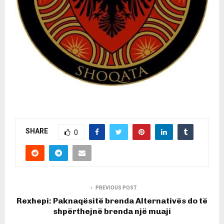
SHARE
0
PREVIOUS POST
Rexhepi: Paknaqësitë brenda Alternativës do të
shpërthejnë brenda një muaji