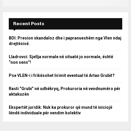
Recent Posts
BDI: Presion skandaloz dhe i papranueshëm nga Vlen ndaj
drejtësisë.
Lladrovci: Sjellja normale në situatë jo normale, është
“non sens”!
Pse VLEN-i i frikësohet lirimit eventual të Artan Grubit?
Rasti “Grubi” në udhëkryq, Prokuroria në vendnumëro për
aktakuzën
Ekspertët juridik: Nuk ka prokuror që mund të iniciojë
lëndë individuale për vendim kolektiv