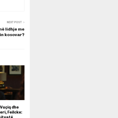
NEXT POST
 në lidhje me
in kosovar?
 Vuçiq dhe
eri, Feilcke:
situatë