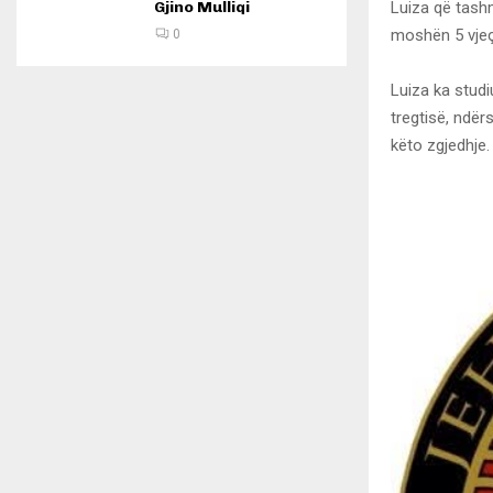
Luiza që tashm
Gjino Mulliqi
moshën 5 vjeç
0
Luiza ka studi
tregtisë, ndër
këto zgjedhje.