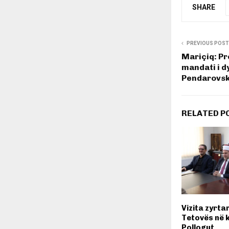
SHARE
PREVIOUS POST
Mariçiq: Pr
mandati i dy
Pendarovsk
RELATED P
Vizita zyrta
Tetovës në 
Pollogut