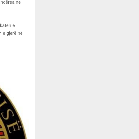
, ndërsa në
ykatën e
n e gjerë në