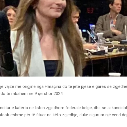
një vajzë me origjinë nga Haraçina do të jetë pjesë e garës së zgjedh
ë do të mbahen më 9 qershor 2024.
nditur e katërta në listën zgjedhore federale belge, dhe se si kandida
testueshme për të fituar në këto zgjedhje, duke siguruar një vend dep