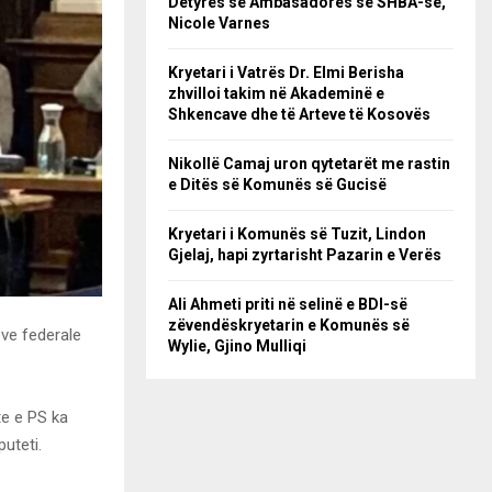
Detyrës së Ambasadores së SHBA-së,
Nicole Varnes
Kryetari i Vatrës Dr. Elmi Berisha
zhvilloi takim në Akademinë e
Shkencave dhe të Arteve të Kosovës
Nikollë Camaj uron qytetarët me rastin
e Ditës së Komunës së Gucisë
Kryetari i Komunës së Tuzit, Lindon
Gjelaj, hapi zyrtarisht Pazarin e Verës
Ali Ahmeti priti në selinë e BDI-së
zëvendëskryetarin e Komunës së
eve federale
Wylie, Gjino Mulliqi
te e PS ka
uteti.