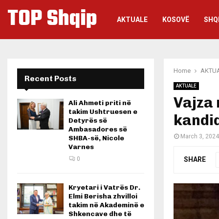
TOP Shqip
AKTUALE
KOSOVË
SHQ
Home
AKTU
Recent Posts
AKTUALE
Vajza
Ali Ahmeti priti në
takim Ushtruesen e
kandid
Detyrës së
Ambasadores së
March 3, 2024
SHBA-së, Nicole
Varnes
SHARE
0
Kryetari i Vatrës Dr.
Elmi Berisha zhvilloi
takim në Akademinë e
Shkencave dhe të