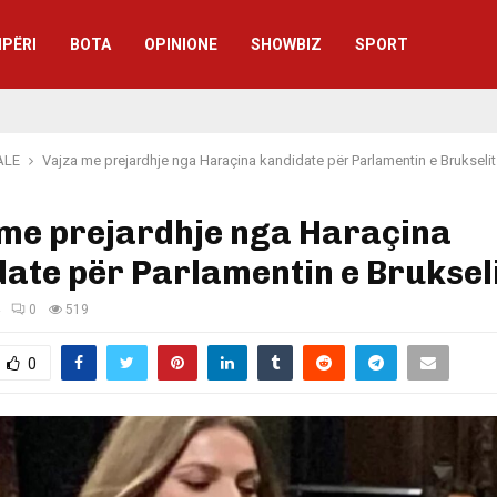
IPËRI
BOTA
OPINIONE
SHOWBIZ
SPORT
ALE
Vajza me prejardhje nga Haraçina kandidate për Parlamentin e Brukselit
 me prejardhje nga Haraçina
ate për Parlamentin e Bruksel
0
519
0