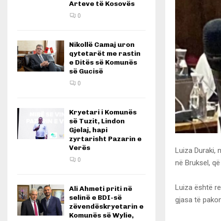
Arteve të Kosovës
0
Nikollë Camaj uron
qytetarët me rastin
e Ditës së Komunës
së Gucisë
0
Kryetari i Komunës
së Tuzit, Lindon
Gjelaj, hapi
zyrtarisht Pazarin e
Verës
Luiza Duraki, 
0
në Bruksel, q
Luiza është re
Ali Ahmeti priti në
selinë e BDI-së
gjasa të pakon
zëvendëskryetarin e
Komunës së Wylie,