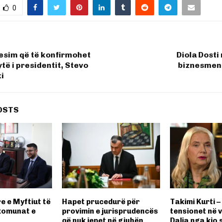
0
esim që të konfirmohet
Diola Dosti
të i presidentit, Stevo
biznesmen
i
OSTS
re e Myftiut të
Hapet prucedurë për
Takimi Kurti –
komunat e
provimin e jurisprudencës
tensionet në v
që nuk jepet në gjuhën
Dalja nga kjo 