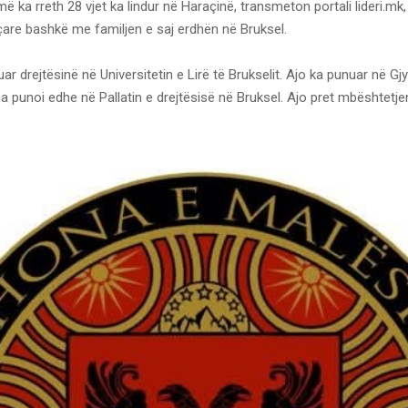
ë ka rreth 28 vjet ka lindur në Haraçinë, transmeton portali lideri.mk
are bashkë me familjen e saj erdhën në Bruksel.
uar drejtësinë në Universitetin e Lirë të Brukselit. Ajo ka punuar në Gj
sa punoi edhe në Pallatin e drejtësisë në Bruksel. Ajo pret mbështetje