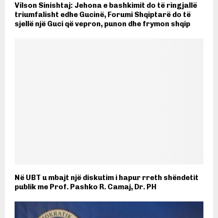
Vilson Sinishtaj: Jehona e bashkimit do të ringjallë
triumfalisht edhe Gucinë, Forumi Shqiptarë do të
sjellë një Guci që vepron, punon dhe frymon shqip
Në UBT u mbajt një diskutim i hapur rreth shëndetit
publik me Prof. Pashko R. Camaj, Dr. PH