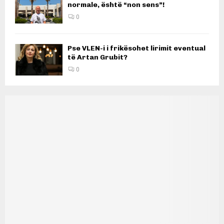
normale, është “non sens”!
0
Pse VLEN-i i frikësohet lirimit eventual
të Artan Grubit?
0