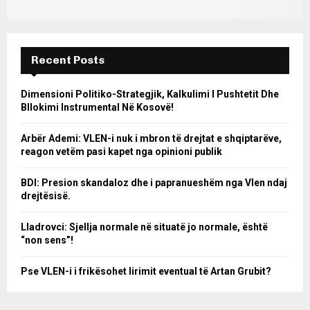
Recent Posts
Dimensioni Politiko-Strategjik, Kalkulimi I Pushtetit Dhe
Bllokimi Instrumental Në Kosovë!
Arbër Ademi: VLEN-i nuk i mbron të drejtat e shqiptarëve,
reagon vetëm pasi kapet nga opinioni publik
BDI: Presion skandaloz dhe i papranueshëm nga Vlen ndaj
drejtësisë.
Lladrovci: Sjellja normale në situatë jo normale, është
“non sens”!
Pse VLEN-i i frikësohet lirimit eventual të Artan Grubit?