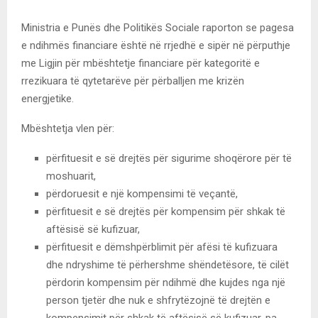
Ministria e Punës dhe Politikës Sociale raporton se pagesa
e ndihmës financiare është në rrjedhë e sipër në përputhje
me Ligjin për mbështetje financiare për kategoritë e
rrezikuara të qytetarëve për përballjen me krizën
energjetike.
Mbështetja vlen për:
përfituesit e së drejtës për sigurime shoqërore për të
moshuarit,
përdoruesit e një kompensimi të veçantë,
përfituesit e së drejtës për kompensim për shkak të
aftësisë së kufizuar,
përfituesit e dëmshpërblimit për afësi të kufizuara
dhe ndryshime të përhershme shëndetësore, të cilët
përdorin kompensim për ndihmë dhe kujdes nga një
person tjetër dhe nuk e shfrytëzojnë të drejtën e
kompensimit për shkak të aftësisë së kufizuar, pa