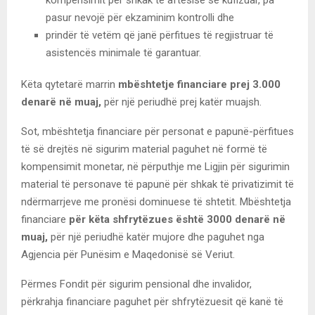
pasur nevojë për ekzaminim kontrolli dhe
prindër të vetëm që janë përfitues të regjistruar të
asistencës minimale të garantuar.
Këta qytetarë marrin
mbështetje financiare prej 3.000
denarë në muaj,
për një periudhë prej katër muajsh.
Sot, mbështetja financiare për personat e papunë-përfitues
të së drejtës në sigurim material paguhet në formë të
kompensimit monetar, në përputhje me Ligjin për sigurimin
material të personave të papunë për shkak të privatizimit të
ndërmarrjeve me pronësi dominuese të shtetit. Mbështetja
financiare
për këta shfrytëzues është 3000 denarë në
muaj,
për një periudhë katër mujore dhe paguhet nga
Agjencia për Punësim e Maqedonisë së Veriut.
Përmes Fondit për sigurim pensional dhe invalidor,
përkrahja financiare paguhet për shfrytëzuesit që kanë të