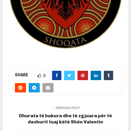
SHARE
0
PREVIOUS POST
Dhurata të bukura dhe të zgjuara për të
dashurit tuaj këtë Shën Valentin