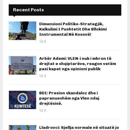
Recent Posts
Dimensioni Politiko-Strategjik,
Kalkulimi I Pushtetit Dhe Bllokimi
Instrumental Në Kosovë!
0
Arbër Ademi: VLEN-i nuk i mbron të
drejtat e shqiptarëve, reagon vetëm
pasi kapet nga opinioni publik
0
BDI: Presion skandaloz dhe i
papranueshëm nga Vlen ndaj
drejtësisë.
0
Lladrovci: Sjellja normale në situatë jo