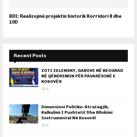
BDI: Realizojmë projektin historik Korridori 8 dhe
10D
Recent Posts
ZOTI ZELENSKY, GABOVE NË BEOGRAD
NË QËNDRIMIN PËR PAVARËSINË E
KOSOVËS
0
Dimensioni Politiko-Strategjik,
Kalkulimi I Pushtetit Dhe Bllokimi
Instrumental Në Kosovë!
0