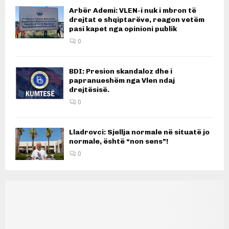
Arbër Ademi: VLEN-i nuk i mbron të
drejtat e shqiptarëve, reagon vetëm
pasi kapet nga opinioni publik
0
BDI: Presion skandaloz dhe i
papranueshëm nga Vlen ndaj
drejtësisë.
0
Lladrovci: Sjellja normale në situatë jo
normale, është “non sens”!
0