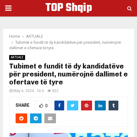
TOP Shqip
PRIMARY
MENU
Home
AKTUALE
Tubimet e fundit të dy kandidatëve për president, numërojnë
dallimet e ofertave të tyre
AKTUALE
Tubimet e fundit të dy kandidatëve
për president, numërojnë dallimet e
ofertave të tyre
May 6, 2024
0
502
SHARE
0