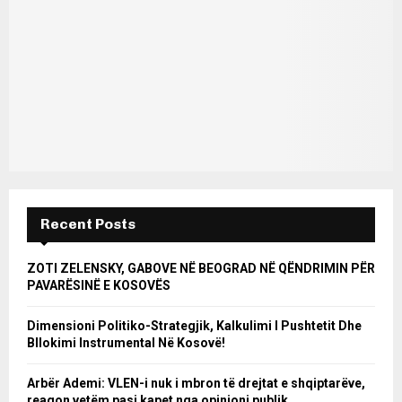
Recent Posts
ZOTI ZELENSKY, GABOVE NË BEOGRAD NË QËNDRIMIN PËR
PAVARËSINË E KOSOVËS
Dimensioni Politiko-Strategjik, Kalkulimi I Pushtetit Dhe
Bllokimi Instrumental Në Kosovë!
Arbër Ademi: VLEN-i nuk i mbron të drejtat e shqiptarëve,
reagon vetëm pasi kapet nga opinioni publik