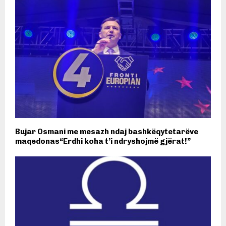
Bujar Osmani me mesazh ndaj bashkëqytetarëve
maqedonas“Erdhi koha t’i ndryshojmë gjërat!”