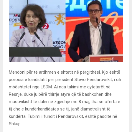
Mendoni për të ardhmen e shtetit në përgjithësi. Kjo është
porosia e kandidatit për president Stevo Pendarovskit, i cili
mbështetet nga LSDM. Ai nga takimi me qytetarët në
Resnjë, duke ju bërë thirrje atyre që të bashkohen dhe
masovikisht të dalin në zgjedhje më 8 maj, tha se oferta e
tij dhe e kundërkandidates së tij, janë diametralisht të
kundërta. Tubimi i fundit i Pendarovskit, është pasdite në
Shkup.