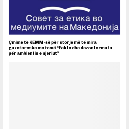
Çmime të KEMM-së për storje më të mira
gazetareske me temë “Fakte dhe dezonformata
për ambientin e njeriut”