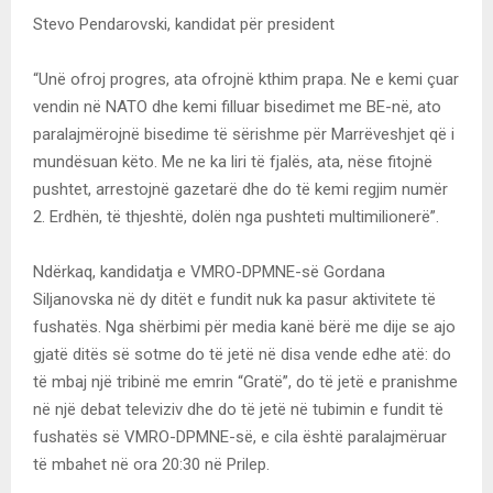
Stevo Pendarovski, kandidat për president
“Unë ofroj progres, ata ofrojnë kthim prapa. Ne e kemi çuar
vendin në NATO dhe kemi filluar bisedimet me BE-në, ato
paralajmërojnë bisedime të sërishme për Marrëveshjet që i
mundësuan këto. Me ne ka liri të fjalës, ata, nëse fitojnë
pushtet, arrestojnë gazetarë dhe do të kemi regjim numër
2. Erdhën, të thjeshtë, dolën nga pushteti multimilionerë”.
Ndërkaq, kandidatja e VMRO-DPMNE-së Gordana
Siljanovska në dy ditët e fundit nuk ka pasur aktivitete të
fushatës. Nga shërbimi për media kanë bërë me dije se ajo
gjatë ditës së sotme do të jetë në disa vende edhe atë: do
të mbaj një tribinë me emrin “Gratë”, do të jetë e pranishme
në një debat televiziv dhe do të jetë në tubimin e fundit të
fushatës së VMRO-DPMNE-së, e cila është paralajmëruar
të mbahet në ora 20:30 në Prilep.