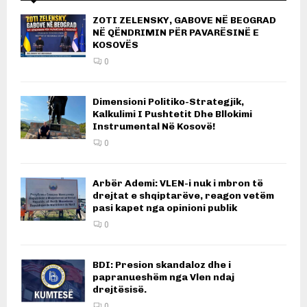
ZOTI ZELENSKY, GABOVE NË BEOGRAD
NË QËNDRIMIN PËR PAVARËSINË E
KOSOVËS
0
Dimensioni Politiko-Strategjik,
Kalkulimi I Pushtetit Dhe Bllokimi
Instrumental Në Kosovë!
0
Arbër Ademi: VLEN-i nuk i mbron të
drejtat e shqiptarëve, reagon vetëm
pasi kapet nga opinioni publik
0
BDI: Presion skandaloz dhe i
papranueshëm nga Vlen ndaj
drejtësisë.
0