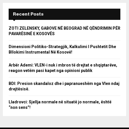
Recent Posts
ZOTI ZELENSKY, GABOVE NË BEOGRAD NË QËNDRIMIN PËR
PAVARËSINË E KOSOVËS
Dimensioni Politiko-Strategjik, Kalkulimi I Pushtetit Dhe
Bllokimi Instrumental Në Kosovë!
Arbër Ademi: VLEN-i nuk i mbron të drejtat e shqiptarëve,
reagon vetëm pasi kapet nga opinioni publik
BDI: Presion skandaloz dhe i papranueshëm nga Vlen ndaj
drejtësisë.
Lladrovci: Sjellja normale në situatë jo normale, është
“non sens”!