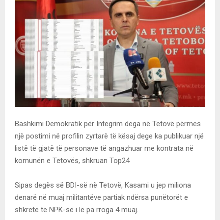
Bashkimi Demokratik për Integrim dega në Tetovë përmes
një postimi në profilin zyrtarë të kësaj dege ka publikuar një
listë të gjatë të personave të angazhuar me kontrata në
komunën e Tetovës, shkruan Top24
Sipas degës së BDI-së në Tetovë, Kasami u jep miliona
denarë në muaj militantëve partiak ndërsa punëtorët e
shkretë të NPK-së i lë pa rroga 4 muaj.