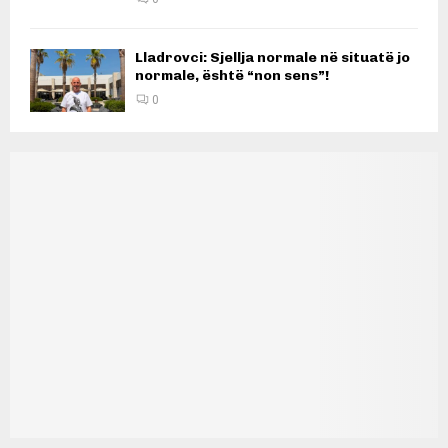
Lladrovci: Sjellja normale në situatë jo
normale, është “non sens”!
0