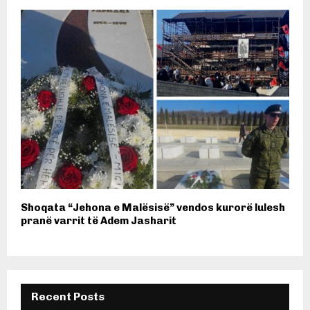
Shoqata “Jehona e Malësisë” vendos kurorë lulesh
pranë varrit të Adem Jasharit
Recent Posts