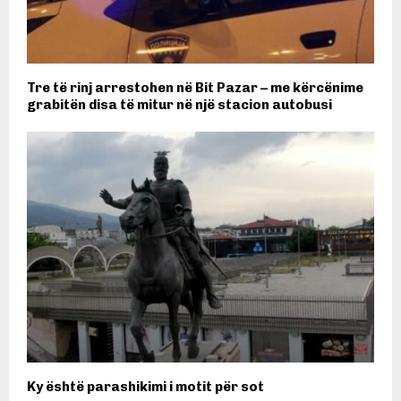
Tre të rinj arrestohen në Bit Pazar – me kërcënime
grabitën disa të mitur në një stacion autobusi
Ky është parashikimi i motit për sot