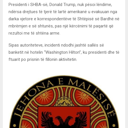
Presidenti i SHBA-së, Donald Trump, nuk pësoi lëndime,
ndërsa drejtues të tjerë të lartë amerikanë u evakuuan nga
darka vjetore e korrespondentëve të Shtëpisë së Bardhë në
mbrëmjen e së shtunës, pas një kërcënimi të paqartë që
rezultoi me të shtëna arme.
Sipas autoriteteve, incidenti ndodhi jashtë sallës së
banketit në hotelin “Washington Hilton”, ku presidenti dhe të
ftuarit po prisnin të fillonin aktivitetin.