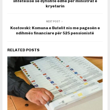
shtetësisë së dyfishtë edhe për ministrat e
kryetarin
NEXT POST
Kostovski: Komuna e Butelit nis me pagesën e
ndihmës financiare për 525 pensionistë
RELATED POSTS