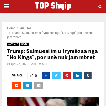
TOP Shqip
PRIMARY
MENU
Home
AKTUALE
Trump: Sulmuesi im u frymëzua nga ”No Kings”, por unë nuk
jam mbret
AKTUALE
BOTA
Trump: Sulmuesi im u frymëzua nga
”No Kings”, por unë nuk jam mbret
April 27, 2026
0
550
SHARE
0