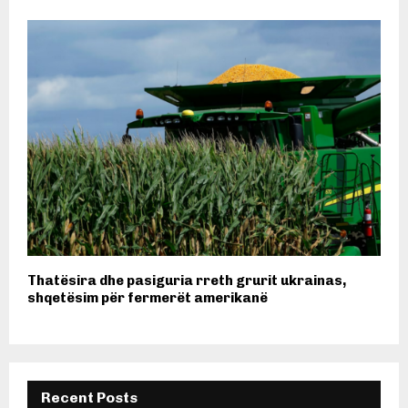
Thatësira dhe pasiguria rreth grurit ukrainas,
shqetësim për fermerët amerikanë
Recent Posts