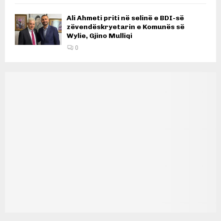
Ali Ahmeti priti në selinë e BDI-së
zëvendëskryetarin e Komunës së
Wylie, Gjino Mulliqi
0