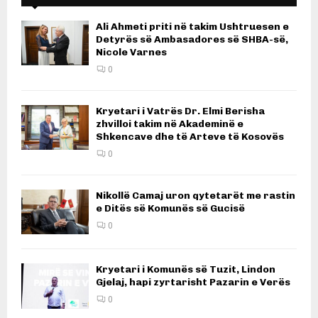
Ali Ahmeti priti në takim Ushtruesen e
Detyrës së Ambasadores së SHBA-së,
Nicole Varnes
0
Kryetari i Vatrës Dr. Elmi Berisha
zhvilloi takim në Akademinë e
Shkencave dhe të Arteve të Kosovës
0
Nikollë Camaj uron qytetarët me rastin
e Ditës së Komunës së Gucisë
0
Kryetari i Komunës së Tuzit, Lindon
Gjelaj, hapi zyrtarisht Pazarin e Verës
0