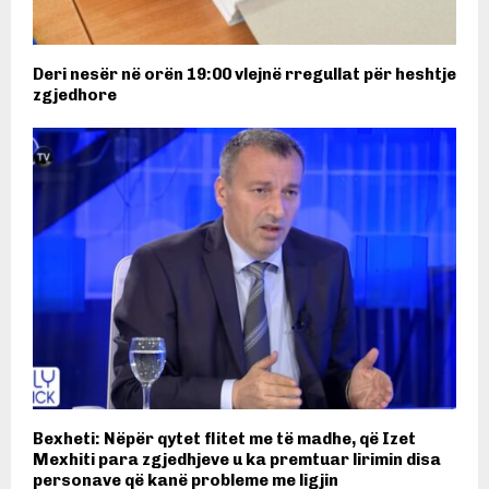
Deri nesër në orën 19:00 vlejnë rregullat për heshtje
zgjedhore
Bexheti: Nëpër qytet flitet me të madhe, që Izet
Mexhiti para zgjedhjeve u ka premtuar lirimin disa
personave që kanë probleme me ligjin