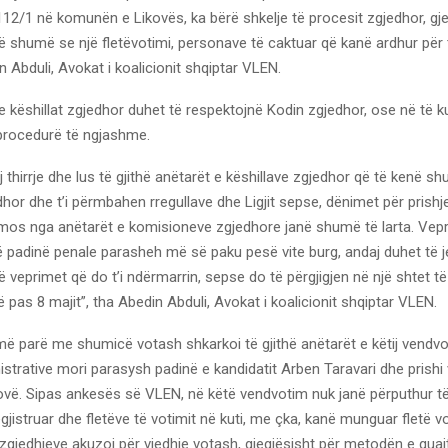
12/1 në komunën e Likovës, ka bërë shkelje të procesit zgjedhor, gjegj
 shumë se një fletëvotimi, personave të caktuar që kanë ardhur për 
n Abduli, Avokat i koalicionit shqiptar VLEN.
e këshillat zgjedhor duhet të respektojnë Kodin zgjedhor, ose në të 
procedurë të ngjashme.
j thirrje dhe lus të gjithë anëtarët e këshillave zgjedhor që të kenë s
hor dhe t’i përmbahen rregullave dhe Ligjit sepse, dënimet për prishj
mos nga anëtarët e komisioneve zgjedhore janë shumë të larta. Vepra
ë padinë penale parasheh më së paku pesë vite burg, andaj duhet të 
veprimet që do t’i ndërmarrin, sepse do të përgjigjen në një shtet të
 pas 8 majit”, tha Abedin Abduli, Avokat i koalicionit shqiptar VLEN.
ë parë me shumicë votash shkarkoi të gjithë anëtarët e këtij vendvo
strative mori parasysh padinë e kandidatit Arben Taravari dhe prishi
ovë. Sipas ankesës së VLEN, në këtë vendvotim nuk janë përputhur t
gjistruar dhe fletëve të votimit në kuti, me çka, kanë munguar fletë v
 zgjedhjeve akuzoi për vjedhje votash, gjegjësisht për metodën e quajt