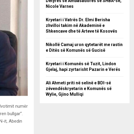
Detyrës së Ambasadores së SHBA-së,
Nicole Varnes
Kryetari i Vatrës Dr. Elmi Berisha
zhvilloi takim në Akademinë e
Shkencave dhe të Arteve të Kosovës
Nikollë Camaj uron qytetarët me rastin
e Ditës së Komunës së Gucisë
Kryetari i Komunës së Tuzit, Lindon
Gjelaj, hapi zyrtarisht Pazarin e Verës
Ali Ahmeti priti në selinë e BDI-së
zëvendëskryetarin e Komunës së
Wylie, Gjino Mulliqi
ndvotimit numër
en bullgar”.
N-it, Abedin