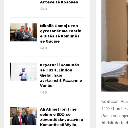
Arteve të Kosovës
0
Nikollë Camaj uron
qytetarët me rastin
e Ditës së Komunës
së Gucisë
0
Kryetari i Komunës
së Tuzit, Lindon
Gjelaj, hapi
zyrtarisht Pazarin e
Verës
0
Koalicioni VLE
1112/1 në Liko
Ali Ahmeti priti në
selinë e BDI-së
Padia ndaj një
zëvendëskryetarin e
Abduli, do të 
Komunës së Wylie,