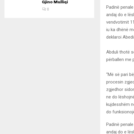
Gjino Mulliqi
Padinë penale
0
andaj do e lës
vendvotimit 11
iu ka dhënë më
deklaroi Abedi
Abduli thotë s
përballen me 
“Më së pari bë
procesin zgjed
zgjedhor sido
ne do lëshojn
kujdesshëm në 
do funksionojë
Padinë penale
andaj do e lës