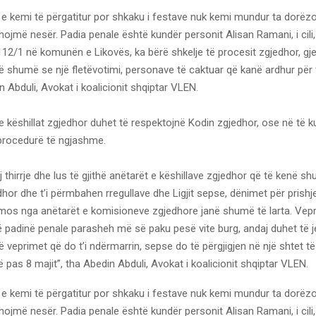
 e kemi të përgatitur por shkaku i festave nuk kemi mundur ta dorëz
hojmë nesër. Padia penale është kundër personit Alisan Ramani, i cili, 
12/1 në komunën e Likovës, ka bërë shkelje të procesit zgjedhor, gjegj
 shumë se një fletëvotimi, personave të caktuar që kanë ardhur për 
n Abduli, Avokat i koalicionit shqiptar VLEN.
e këshillat zgjedhor duhet të respektojnë Kodin zgjedhor, ose në të 
procedurë të ngjashme.
j thirrje dhe lus të gjithë anëtarët e këshillave zgjedhor që të kenë s
hor dhe t’i përmbahen rregullave dhe Ligjit sepse, dënimet për prishj
mos nga anëtarët e komisioneve zgjedhore janë shumë të larta. Vepra
ë padinë penale parasheh më së paku pesë vite burg, andaj duhet të 
veprimet që do t’i ndërmarrin, sepse do të përgjigjen në një shtet të
 pas 8 majit”, tha Abedin Abduli, Avokat i koalicionit shqiptar VLEN.
 e kemi të përgatitur por shkaku i festave nuk kemi mundur ta dorëz
hojmë nesër. Padia penale është kundër personit Alisan Ramani, i cili, 