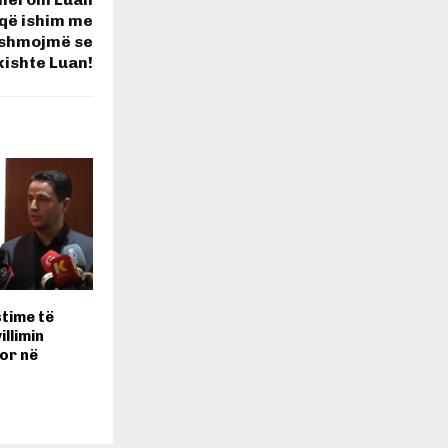
 që ishim me
ëshmojmë se
kishte Luan!
stime të
llimin
or në