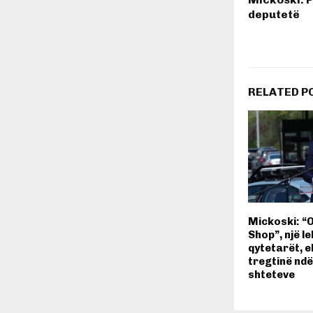
deputetë
RELATED P
Mickoski: “
Shop”, një l
qytetarët, 
tregtinë ndë
shteteve