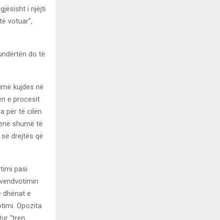
ësisht i njëjti
të votuar”,
kundërtën do të
humë kujdes në
en e procesit
 për të cilën
jenë shumë të
 së drejtës që
timi pasi
 vendvotimin
ë dhënat e
otimi. Opozita
ur “tren