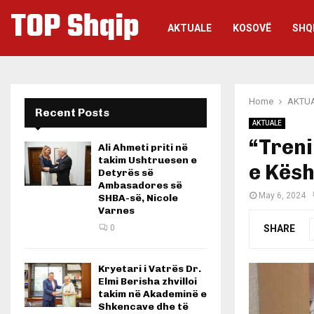
TOP Shqip
AKTUALE
KOSOVË
SHQ
Home
AKTU
Recent Posts
AKTUALE
“Treni
Ali Ahmeti priti në
takim Ushtruesen e
e Kësh
Detyrës së
Ambasadores së
May 6, 2024
SHBA-së, Nicole
Varnes
SHARE
0
Kryetari i Vatrës Dr.
Elmi Berisha zhvilloi
takim në Akademinë e
Shkencave dhe të