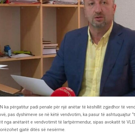
N ka përgatitur padi penale për një anëtar të këshillit zgjedhor të ve
vë, pas dyshimeve se në këtë vendvotim, ka pasur të ashtuquajtur “tr
rit nga anëtarët e vendvotimit të lartpërmendur, sipas avokatit të VLE
dorëzohet gjatë ditës së nesërme.