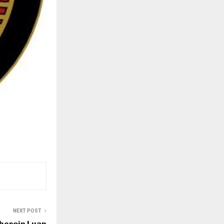
NEXT POST
 heroin Luan