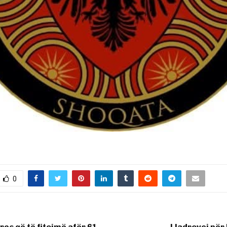
0
res që të fitojmë afër 61
Lladrovci për