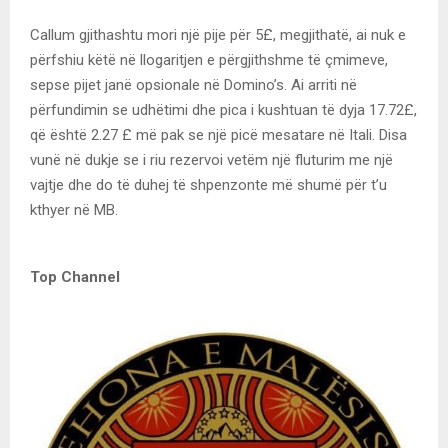
Callum gjithashtu mori një pije për 5£, megjithatë, ai nuk e
përfshiu këtë në llogaritjen e përgjithshme të çmimeve,
sepse pijet janë opsionale në Domino’s. Ai arriti në
përfundimin se udhëtimi dhe pica i kushtuan të dyja 17.72£,
që është 2.27 £ më pak se një picë mesatare në Itali. Disa
vunë në dukje se i riu rezervoi vetëm një fluturim me një
vajtje dhe do të duhej të shpenzonte më shumë për t’u
kthyer në MB.
Top Channel