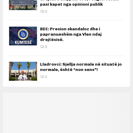
pasi kapet nga opinioni publik
0
BDI: Presion skandaloz dhe i
papranueshëm nga Vlen ndaj
drejtësisë.
0
Lladrovci: Sjellja normale në situatë jo
normale, është “non sens”!
0