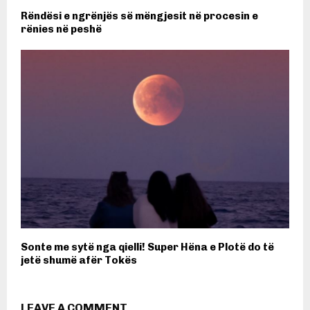
Rëndësi e ngrënjës së mëngjesit në procesin e
rënies në peshë
Sonte me sytë nga qielli! Super Hëna e Plotë do të
jetë shumë afër Tokës
LEAVE A COMMENT