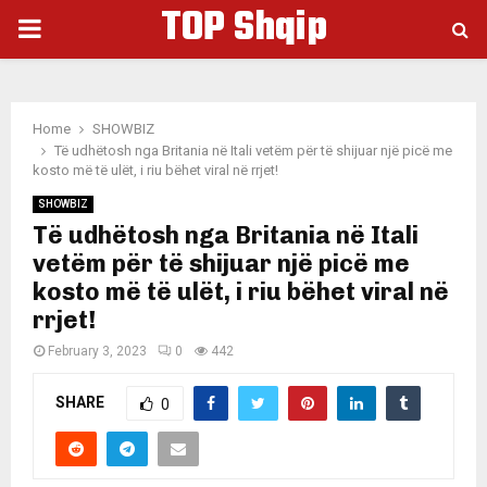
TOP Shqip
PRIMARY
MENU
Home
SHOWBIZ
Të udhëtosh nga Britania në Itali vetëm për të shijuar një picë me
kosto më të ulët, i riu bëhet viral në rrjet!
SHOWBIZ
Të udhëtosh nga Britania në Itali
vetëm për të shijuar një picë me
kosto më të ulët, i riu bëhet viral në
rrjet!
February 3, 2023
0
442
SHARE
0