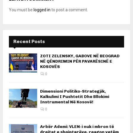
You must be
logged in
to post a comment.
Recent Posts
ZOTI ZELENSKY, GABOVE NË BEOGRAD
NË QËNDRIMIN PËR PAVARËSINË E
KOSOVËS
0
Dimensioni Politiko-Strategjik,
Kalkulimi I Pushtetit Dhe Bllokimi
Instrumental Në Kosovë!
0
Arbër Ademi: VLEN-i nuk i mbron të
drejtat e shqiptarëve, reagon vetëm