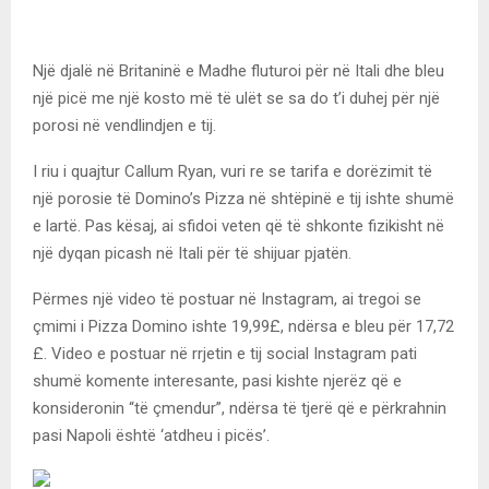
Një djalë në Britaninë e Madhe fluturoi për në Itali dhe bleu
një picë me një kosto më të ulët se sa do t’i duhej për një
porosi në vendlindjen e tij.
I riu i quajtur Callum Ryan, vuri re se tarifa e dorëzimit të
një porosie të Domino’s Pizza në shtëpinë e tij ishte shumë
e lartë. Pas kësaj, ai sfidoi veten që të shkonte fizikisht në
një dyqan picash në Itali për të shijuar pjatën.
Përmes një video të postuar në Instagram, ai tregoi se
çmimi i Pizza Domino ishte 19,99£, ndërsa e bleu për 17,72
£. Video e postuar në rrjetin e tij social Instagram pati
shumë komente interesante, pasi kishte njerëz që e
konsideronin “të çmendur”, ndërsa të tjerë që e përkrahnin
pasi Napoli është ‘atdheu i picës’.