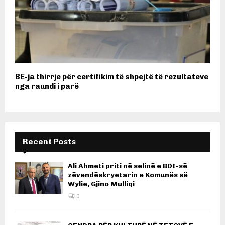
BE-ja thirrje për certifikim të shpejtë të rezultateve
nga raundi i parë
Recent Posts
Ali Ahmeti priti në selinë e BDI-së
zëvendëskryetarin e Komunës së
Wylie, Gjino Mulliqi
0