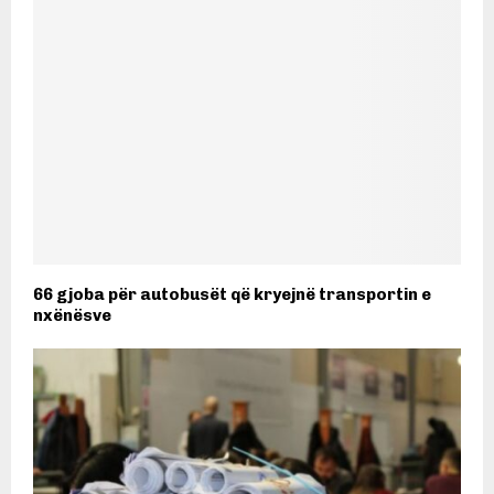
66 gjoba për autobusët që kryejnë transportin e
nxënësve