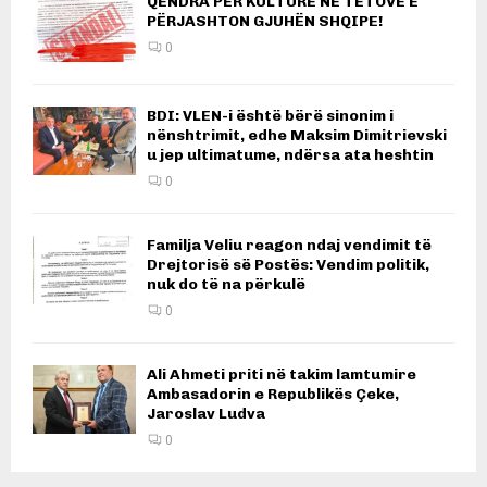
QENDRA PËR KULTURË NË TETOVË E
PËRJASHTON GJUHËN SHQIPE!
0
BDI: VLEN-i është bërë sinonim i
nënshtrimit, edhe Maksim Dimitrievski
u jep ultimatume, ndërsa ata heshtin
0
Familja Veliu reagon ndaj vendimit të
Drejtorisë së Postës: Vendim politik,
nuk do të na përkulë
0
Ali Ahmeti priti në takim lamtumire
Ambasadorin e Republikës Çeke,
Jaroslav Ludva
0