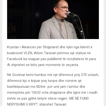
Kryetari i Aleancës për Shqiptarët dhe njëri nga liderët e
koalicionit VLEN, Arben Taravari përmes një statusi në
Facebook ka reaguar pas publikimit të rezultateve të para.
Ai shprehet se këto janë momente të veçanta.
Në Gostivar kemi humbur me një diferencë prej 370 votash,
diferencë kjo e krijuar prej turqve dhe romëve që
bashkëpunuan me BDInë…por unë jam i lumtur dhe
mirënjohës për 10632 vota shqiptarve dhe lajmi më i madh
është se pas gjithë këtyre viteve regjim…MË NË FUND
NDRYSHIMI U KRY!”, shprehet Taravari.