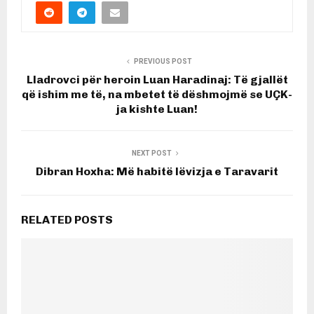
PREVIOUS POST
Lladrovci për heroin Luan Haradinaj: Të gjallët
që ishim me të, na mbetet të dëshmojmë se UÇK-
ja kishte Luan!
NEXT POST
Dibran Hoxha: Më habitë lëvizja e Taravarit
RELATED POSTS