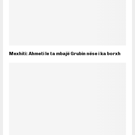
Mexhiti: Ahmeti le ta mbajë Grubin nëse i ka borxh