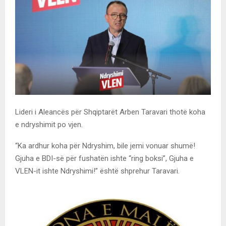
Lideri i Aleancës për Shqiptarët Arben Taravari thotë koha
e ndryshimit po vjen.
“Ka ardhur koha për Ndryshim, bile jemi vonuar shumë!
Gjuha e BDI-së për fushatën ishte “ring boksi”, Gjuha e
VLEN-it ishte Ndryshimi!” është shprehur Taravari.