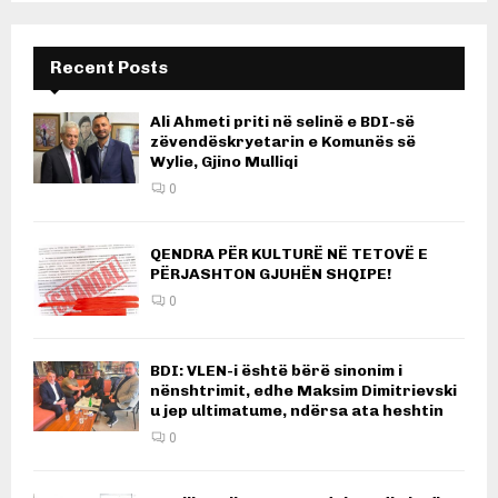
Recent Posts
Ali Ahmeti priti në selinë e BDI-së
zëvendëskryetarin e Komunës së
Wylie, Gjino Mulliqi
0
QENDRA PËR KULTURË NË TETOVË E
PËRJASHTON GJUHËN SHQIPE!
0
BDI: VLEN-i është bërë sinonim i
nënshtrimit, edhe Maksim Dimitrievski
u jep ultimatume, ndërsa ata heshtin
0