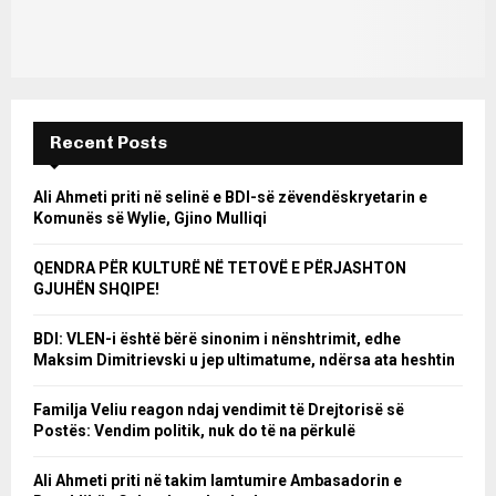
Recent Posts
Ali Ahmeti priti në selinë e BDI-së zëvendëskryetarin e
Komunës së Wylie, Gjino Mulliqi
QENDRA PËR KULTURË NË TETOVË E PËRJASHTON
GJUHËN SHQIPE!
BDI: VLEN-i është bërë sinonim i nënshtrimit, edhe
Maksim Dimitrievski u jep ultimatume, ndërsa ata heshtin
Familja Veliu reagon ndaj vendimit të Drejtorisë së
Postës: Vendim politik, nuk do të na përkulë
Ali Ahmeti priti në takim lamtumire Ambasadorin e