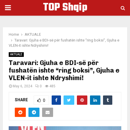
TOP Shqip
PRIMARY
MENU
Home
AKTUALE
Taravari: Gjuha e BDI-së për fushatën ishte “ring boksi”, Gjuha e
VLEN-it ishte Ndryshimi!
AKTUALE
Taravari: Gjuha e BDI-së për
fushatën ishte “ring boksi”, Gjuha e
VLEN-it ishte Ndryshimi!
May 6, 2024
0
485
SHARE
0