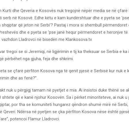
bin Kurti dhe Qeveria e Kosovës nuk tregojnë nëpër media se në çfarë
ti serb në Kosovë. Edhe këtu e kam kundërshtuar dhe e pyeta se ‘pse j
in shqiptar që jeton në Serbi’? Pastaj i mora si shembull përmendore
Preshevës dhe e pyeta se ‘pse janë hequr përmendoret e heronjve të
”, vazhdon Lladrovci në bisedën me Klankosova.tv.
r tregoi se si Jeremiqi, në ligjërimin e tij ka theksuar se Serbia e ka 
ë përbëhet nga gjuha, feja dhe shkrimi.
eta se çfarë përfiton Kosova nga të qenit pjesë e Serbisë kur nuk e k
rimin dhe as fenë?”.
akt nuk u përgjigj tamam në pyetjet e mia. Ai insistoi duke thënë se a
shtete që e kanë njohur Kosovën. Sa i përket minoriteteve, ai nuk u p
qiptar, por tha se komuniteti hungarez qëndron shumë mirë në Serbi,
 në Qeveri. Ndërsa në pyetjen se çka përfiton Kosova nëse është pjesë
 fare”, potencoi Flamur Lladrovci.