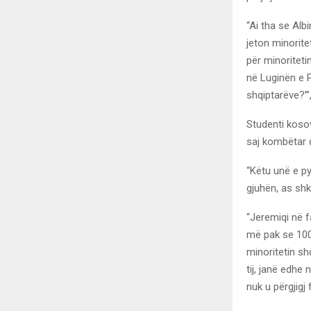
“Ai tha se Al
jeton minorite
për minoritet
në Luginën e 
shqiptarëve?’
Studenti kosova
saj kombëtar q
“Këtu unë e py
gjuhën, as shk
“Jeremiqi në f
më pak se 100 
minoritetin sh
tij, janë edhe
nuk u përgjigj