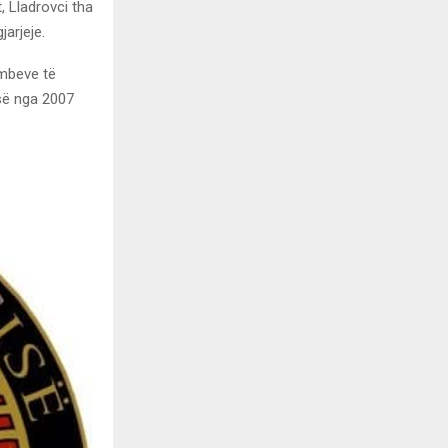
, Lladrovci tha
arjeje.
ombeve të
isë nga 2007