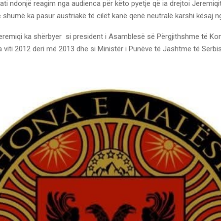
pati ndonjë reagim nga audienca për këto pyetje që ia drejtoi Jeremiqit
 shumë ka pasur austriakë të cilët kanë qenë neutralë karshi kësaj ngj
eremiqi ka shërbyer si president i Asamblesë së Përgjithshme të K
 viti 2012 deri më 2013 dhe si Ministër i Punëve të Jashtme të Serb