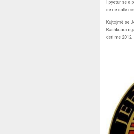
I pyetur se a 
se në sallë më
Kujtojmë se J
Bashkuara nga
deri më 2012.