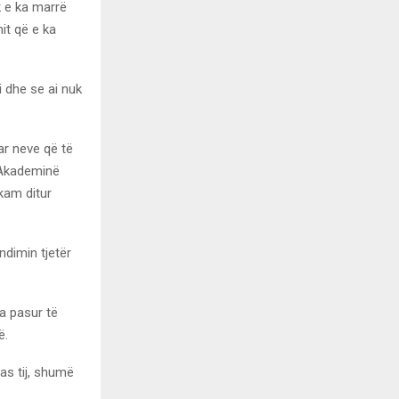
k e ka marrë
it që e ka
i dhe se ai nuk
ar neve që të
 Akademinë
kam ditur
ndimin tjetër
a pasur të
ë.
as tij, shumë