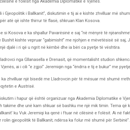
 cilësinë e folësit nga Akademia Diplomatike e Vjenës.
i Gjeopolitik i Ballkanit”, diskutimin e tij ai e kishte zhvilluar më shum
për atë që ishte thirrur të flasë, shkruan Klan Kosova.
e si Kosova e ka shpallur Pavarësinë e saj “në mënyrë të njëanshme”
 Bushit kishte vepruar “gabimisht” me njohjen e mëvetësisë së saj, 
jë djalë i ri që u ngrit në këmbë dhe ia bëri ca pyetje të vështira.
ladrovci nga Gllanasella e Drenasit, që momentalisht studion shkenca
 Vjenës, ai i cili “e zgjoi” Jeremiqin nga “ëndrra e tij e bukur” me pyetjet
 ka zhvilluar një bisedë me Lladrovcin për të mësuar më shumë rreth
qytetin e Austrisë.
diskutim i hapur që është organizuar nga Akademia Diplomatike e Vje
 takime dhe unë kam shkuar së bashku me një mik timin. Tema që ka
allkanit’ ku Vuk Jeremiqi ka qenë i ftuar në cilësinë e folësit. Ai në fak
rolin gjeopolitik të Ballkanit; ndërsa ka folur më shumë për Serbinë”.