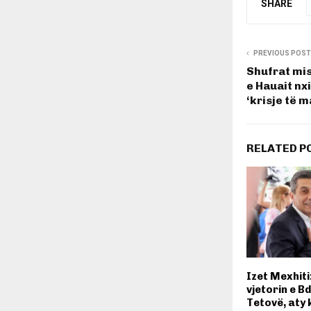
SHARE
PREVIOUS POST
Shufrat mist
e Hauait nxi
‘krisje të m
RELATED P
Izet Mexhiti
vjetorin e Bd
Tetovë, aty 