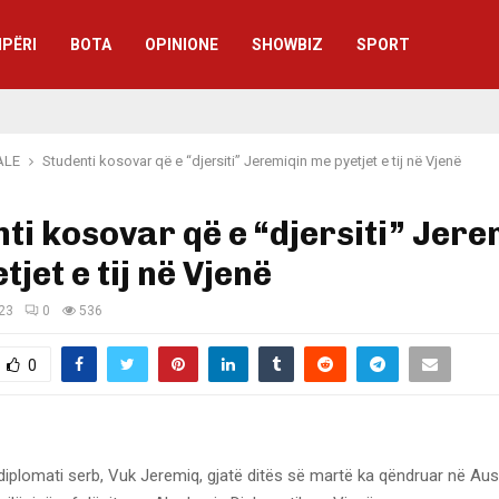
IPËRI
BOTA
OPINIONE
SHOWBIZ
SPORT
ALE
Studenti kosovar që e “djersiti” Jeremiqin me pyetjet e tij në Vjenë
ti kosovar që e “djersiti” Jere
tjet e tij në Vjenë
023
0
536
0
 diplomati serb, Vuk Jeremiq, gjatë ditës së martë ka qëndruar në Aust