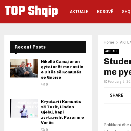
TOP Shqip
AKTUALE
KOSOVË
SHQ
Home
AKTU
Recent Posts
AKTUALE
Studen
Nikollë Camaj uron
qytetarët me rastin
me pye
e Ditës së Komunës
së Gucisë
February 9, 2
0
SHARE
Kryetari i Komunës
së Tuzit, Lindon
Gjelaj, hapi
zyrtarisht Pazarin e
Verës
Politikani dhe
0