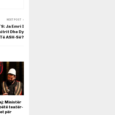
NEXT POST
S: Ja Emri I
trit Dhe Dy
 Të ASH-Së?
j: Ministër
bëtë teatër-
et për