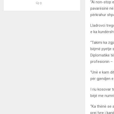
“Ai non-stop 
0
pavarësinë në 
përkrahur shpa
Lladrovci treg
e ka kundërsht
“Takimi ka zgj
bëjmë pyetje 
Diplomatike t
profesionin – 
“Unë e kam dit
për gjendjen e 
I riu kosovar 
bëjë me numrin
“Ka thënë se a
prej tyre i kan