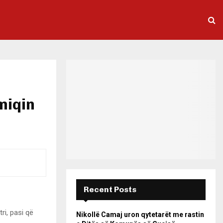
miqin
Recent Posts
ri, pasi që
Nikollë Camaj uron qytetarët me rastin