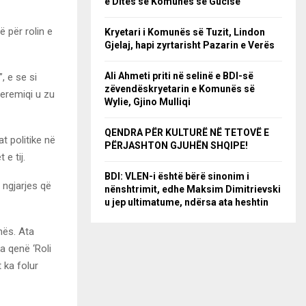
e Ditës së Komunës së Gucisë
ë për rolin e
Kryetari i Komunës së Tuzit, Lindon
Gjelaj, hapi zyrtarisht Pazarin e Verës
Ali Ahmeti priti në selinë e BDI-së
, e se si
zëvendëskryetarin e Komunës së
Jeremiqi u zu
Wylie, Gjino Mulliqi
QENDRA PËR KULTURË NË TETOVË E
t politike në
PËRJASHTON GJUHËN SHQIPE!
 e tij.
BDI: VLEN-i është bërë sinonim i
 ngjarjes që
nënshtrimit, edhe Maksim Dimitrievski
u jep ultimatume, ndërsa ata heshtin
nës. Ata
 qenë ‘Roli
t ka folur