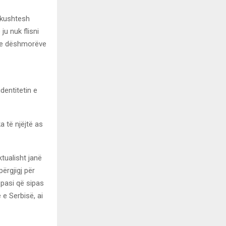
 kushtesh
u nuk flisni
t e dëshmorëve
identitetin e
a të njëjtë as
ktualisht janë
ërgjigj për
 pasi që sipas
 e Serbisë, ai