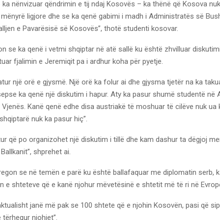
e ka nënvizuar qëndrimin e tij ndaj Kosovës – ka thënë që Kosova nu
mënyrë ligjore dhe se ka qenë gabimi i madh i Administratës së Bush
lljen e Pavarësisë së Kosovës”, thotë studenti kosovar.
on se ka qenë i vetmi shqiptar në atë sallë ku është zhvilluar diskutim
uar fjalimin e Jeremiqit pa i ardhur koha për pyetje.
atur një orë e gjysmë. Një orë ka folur ai dhe gjysma tjetër na ka taku
sepse ka qenë një diskutim i hapur. Aty ka pasur shumë studentë në
ë Vjenës. Kanë qenë edhe disa austriakë të moshuar të cilëve nuk ua 
shqiptarë nuk ka pasur hiç”.
ur që po organizohet një diskutim i tillë dhe kam dashur ta dëgjoj me
Ballkanit”, shprehet ai.
tregon se në temën e parë ku është ballafaquar me diplomatin serb, k
 e shteteve që e kanë njohur mëvetësinë e shtetit më të ri në Evrop
ktualisht janë më pak se 100 shtete që e njohin Kosovën, pasi që sip
ë tërhequr njohjet”.