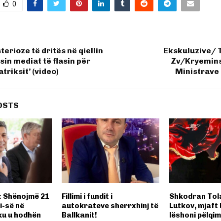
0
erioze të dritës në qiellin
Ekskuluzive/ T
sin mediat të flasin për
Zv/Kryeminsi
atriksit’ (video)
Ministrave
OSTS
: Shënojmë 21
Fillimi i fundit i
Shkodran Tola
i-së në
autokrateve sherrxhinj të
Lutkov, mjaft 
ku u hodhën
Ballkanit!
lëshoni pëlqim