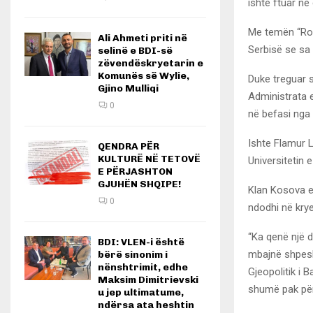
ishte ftuar në
Me temën “Roli 
Ali Ahmeti priti në
Serbisë se sa 
selinë e BDI-së
zëvendëskryetarin e
Komunës së Wylie,
Duke treguar s
Gjino Mulliqi
Administrata e
0
në befasi nga n
Ishte Flamur L
QENDRA PËR
KULTURË NË TETOVË
Universitetin e
E PËRJASHTON
GJUHËN SHQIPE!
Klan Kosova e
0
ndodhi në krye
“Ka qenë një 
BDI: VLEN-i është
mbajnë shpesh
bërë sinonim i
nënshtrimit, edhe
Gjeopolitik i B
Maksim Dimitrievski
shumë pak për 
u jep ultimatume,
ndërsa ata heshtin