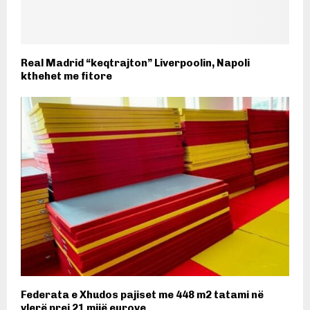
Real Madrid “keqtrajton” Liverpoolin, Napoli
kthehet me fitore
​Federata e Xhudos pajiset me 448 m2 tatami në
vlerë prej 21 mijë eurove