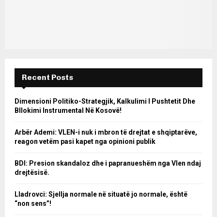
Recent Posts
Dimensioni Politiko-Strategjik, Kalkulimi I Pushtetit Dhe
Bllokimi Instrumental Në Kosovë!
Arbër Ademi: VLEN-i nuk i mbron të drejtat e shqiptarëve,
reagon vetëm pasi kapet nga opinioni publik
BDI: Presion skandaloz dhe i papranueshëm nga Vlen ndaj
drejtësisë.
Lladrovci: Sjellja normale në situatë jo normale, është
“non sens”!