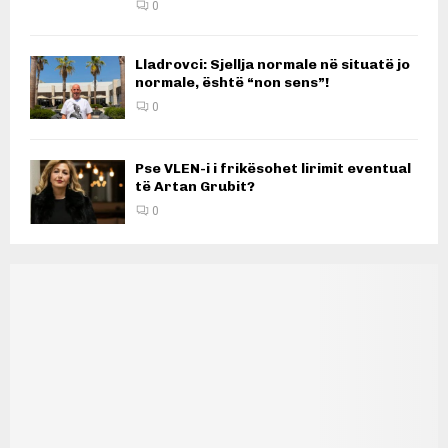
0
Lladrovci: Sjellja normale në situatë jo
normale, është “non sens”!
0
Pse VLEN-i i frikësohet lirimit eventual
të Artan Grubit?
0