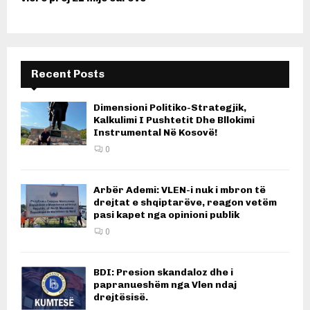
Recent Posts
Dimensioni Politiko-Strategjik,
Kalkulimi I Pushtetit Dhe Bllokimi
Instrumental Në Kosovë!
0
Arbër Ademi: VLEN-i nuk i mbron të
drejtat e shqiptarëve, reagon vetëm
pasi kapet nga opinioni publik
0
BDI: Presion skandaloz dhe i
papranueshëm nga Vlen ndaj
drejtësisë.