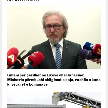
Limani për çerdhet në Likovë dhe Haraçinë:
Ministria përmbushi obligimet e saja, radhën e kanë
kryetarët e komunave