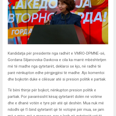
Kandidatja për presidente nga radhët e VMRO-DPMNE-së,
Gordana Siljanovska-Davkova e cila ka marrë mbështetjen
më të madhe nga qytetarët, deklaroi se kjo, në radhë të
parë nënkupton edhe përgjegjësi të madhe. Ajo komentoi
dhe bojkotin duke e cilësuar atë si presion politik e partiak.
Të bëni thirrje për bojkot, nënkupton presion politik e
partiak. Por pavarësisht kësaj qytetarët dolën në votime
dhe e dhanë votën e tyre për atë që deshën. Mua nuk më
ndodhi që t’i bind qytetarët që të votojnë për mua, se jam
më e mira, më e mençura, por e lash që qytetarët vet të