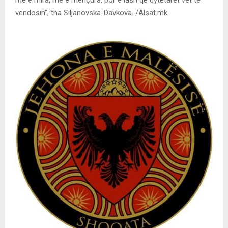
vendosin”, tha Siljanovska-Davkova. /Alsat.mk