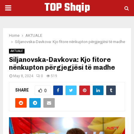
TOP Shqip
PRIMARY
MENU
Home
AKTUALE
Siljanovska-Davkova: Kjo fitore nënkupton përgjegjësi të madhe
AKTUALE
Siljanovska-Davkova: Kjo fitore
nënkupton përgjegjësi të madhe
May 8, 2024
0
519
SHARE
0