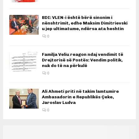
BDI: VLEN-i është bërë sinonim i
nënshtrimit, edhe Maksim Dimitrievski
u jep ultimatume, ndërsa ata heshtin
0
Familja Veliu reagon ndaj vendimit të
Drejtorisë së Postës: Vendim politik,
nuk do të na përkulë
0
Ali Ahmeti priti në takim lamtumire
Ambasadorin e Republikës Çeke,
Jaroslav Ludva
0