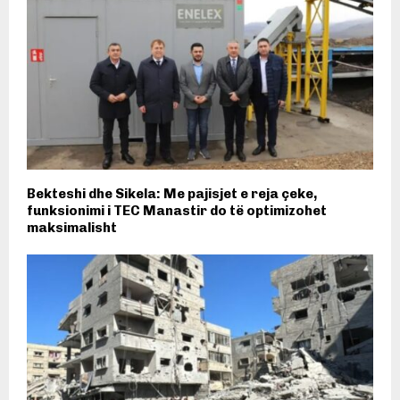
Bekteshi dhe Sikela: Me pajisjet e reja çeke,
funksionimi i TEC Manastir do të optimizohet
maksimalisht