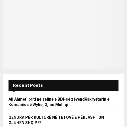
Recent Posts
Ali Ahmeti priti në selinë e BDI-së zëvendëskryetarin e
Komunës së Wylie, Gjino Mulliqi
QENDRA PËR KULTURË NË TETOVË E PËRJASHTON
GJUHËN SHQIPE!