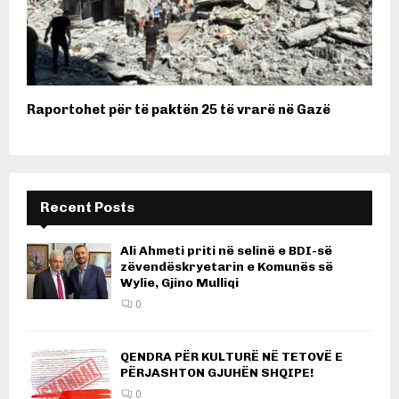
Raportohet për të paktën 25 të vrarë në Gazë
Recent Posts
Ali Ahmeti priti në selinë e BDI-së
zëvendëskryetarin e Komunës së
Wylie, Gjino Mulliqi
0
QENDRA PËR KULTURË NË TETOVË E
PËRJASHTON GJUHËN SHQIPE!
0