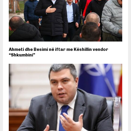
Ahmeti dhe Besimi në iftar me Këshillin vendor
“Shkumbini”