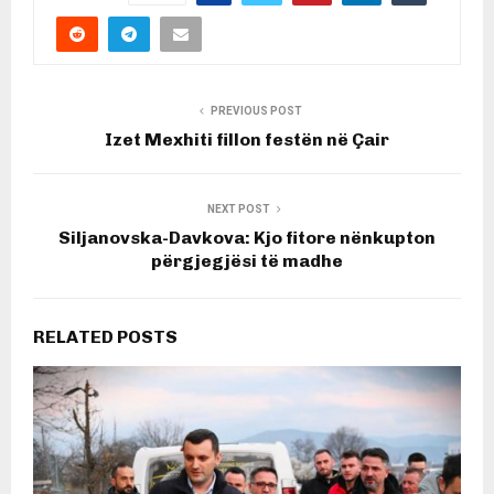
PREVIOUS POST
Izet Mexhiti fillon festën në Çair
NEXT POST
Siljanovska-Davkova: Kjo fitore nënkupton
përgjegjësi të madhe
RELATED POSTS