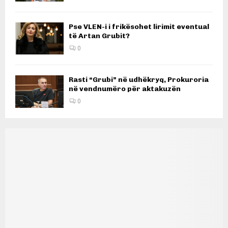
Pse VLEN-i i frikësohet lirimit eventual
të Artan Grubit?
0
Rasti “Grubi” në udhëkryq, Prokuroria
në vendnumëro për aktakuzën
0