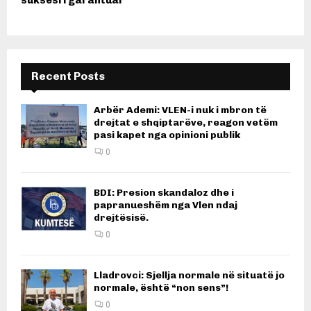
Recent Posts
Arbër Ademi: VLEN-i nuk i mbron të
drejtat e shqiptarëve, reagon vetëm
pasi kapet nga opinioni publik
0
BDI: Presion skandaloz dhe i
papranueshëm nga Vlen ndaj
drejtësisë.
0
Lladrovci: Sjellja normale në situatë jo
normale, është “non sens”!
0