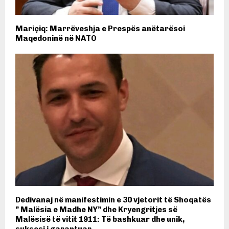
Mariçiq: Marrëveshja e Prespës anëtarësoi
Maqedoninë në NATO
Dedivanaj në manifestimin e 30 vjetorit të Shoqatës
” Malësia e Madhe NY” dhe Kryengritjes së
Malësisë të vitit 1911: Të bashkuar dhe unik,
suksesi i garantuar