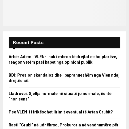
Recent Posts
Arbër Ademi: VLEN-i nuk i mbron të drejtat e shqiptarëve,
reagon vetëm pasi kapet nga opinioni publik
BDI: Presion skandaloz dhe i papranueshëm nga Vlen ndaj
drejtësisë.
Lladrovci: Sjellja normale në situatë jo normale, është
“non sens”!
Pse VLEN-i i frikësohet lirimit eventual të Artan Grubit?
Rasti “Grubi” në udhëkryq, Prokuroria në vendnumëro për