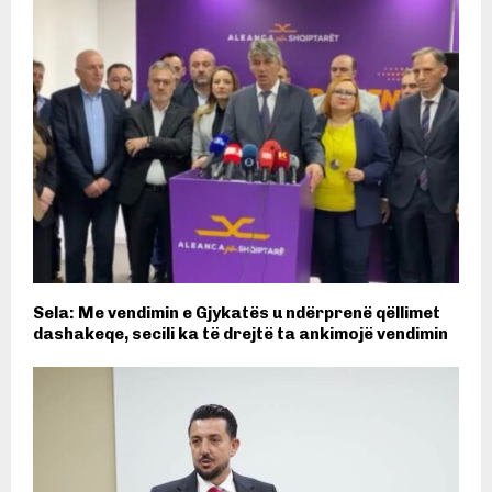
Sela: Me vendimin e Gjykatës u ndërprenë qëllimet
dashakeqe, secili ka të drejtë ta ankimojë vendimin