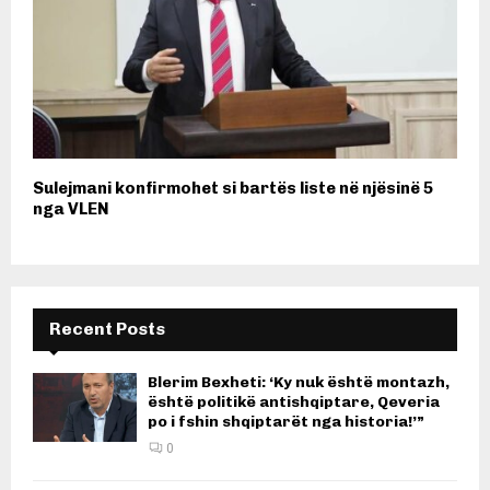
Sulejmani konfirmohet si bartës liste në njësinë 5
nga VLEN
Recent Posts
Blerim Bexheti: ‘Ky nuk është montazh,
është politikë antishqiptare, Qeveria
po i fshin shqiptarët nga historia!’”
0