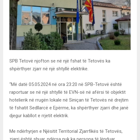
SPB Tetovë njofton se në një fshat të Tetovës ka
shpërthyer zjarr në një shtyllë elektrike.
“Më datë 05.05.2024 në ora 23:20 në SPB-Tetovë është
raportuar se në një shtyllë të EVN-së në afërsi të objektit
hotelierik në rrugën lokale në Siniçan të Tetovës në drejtim
të fshatit Sedllarcë e Epërme, ka shpërthyer zjarri dhe janë
djegur kabllot e rrjetit elektrik.
Me ndërhyrjen e Njësitit Territorial Zjarrfikës të Tetovës,
zjarri është shuar, ndërsa nuk ka persona të lënduar.