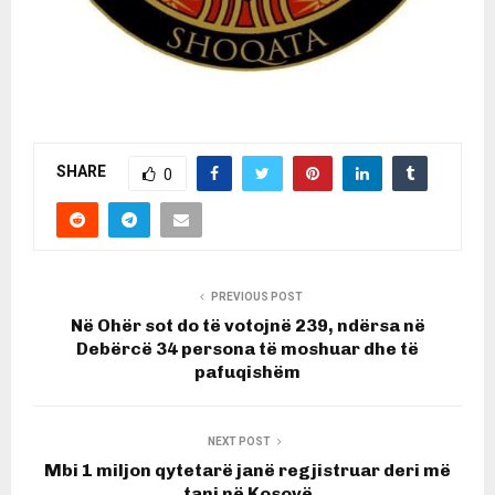
SHARE
0
PREVIOUS POST
Në Ohër sot do të votojnë 239, ndërsa në
Debërcë 34 persona të moshuar dhe të
pafuqishëm
NEXT POST
Mbi 1 miljon qytetarë janë regjistruar deri më
tani në Kosovë