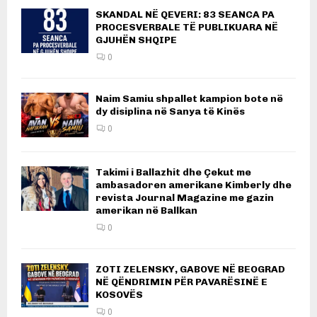
SKANDAL NË QEVERI: 83 SEANCA PA
PROCESVERBALE TË PUBLIKUARA NË
GJUHËN SHQIPE
0
Naim Samiu shpallet kampion bote në
dy disiplina në Sanya të Kinës
0
Takimi i Ballazhit dhe Çekut me
ambasadoren amerikane Kimberly dhe
revista Journal Magazine me gazin
amerikan në Ballkan
0
ZOTI ZELENSKY, GABOVE NË BEOGRAD
NË QËNDRIMIN PËR PAVARËSINË E
KOSOVËS
0