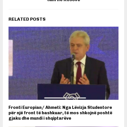
RELATED POSTS
Fronti Europian/ Ahmeti: Nga Lëvizja Studentore
për një front të bashkuar, të mos shkojnë poshtë
gjaku dhe mundi i shqiptarëve