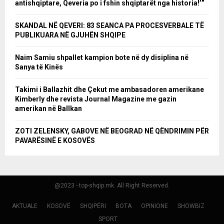
antishqiptare, Qeveria po i fshin shqiptarët nga historia!’”
SKANDAL NË QEVERI: 83 SEANCA PA PROCESVERBALE TË
PUBLIKUARA NË GJUHËN SHQIPE
Naim Samiu shpallet kampion bote në dy disiplina në
Sanya të Kinës
Takimi i Ballazhit dhe Çekut me ambasadoren amerikane
Kimberly dhe revista Journal Magazine me gazin
amerikan në Ballkan
ZOTI ZELENSKY, GABOVE NË BEOGRAD NË QËNDRIMIN PËR
PAVARËSINË E KOSOVËS
@2023 - top-shqip.mk. All Right Reserved.
AKTUALE
KOSOVË
SHQIPËRI
BOTA
OPINIONE
SHOWBIZ
SPORT