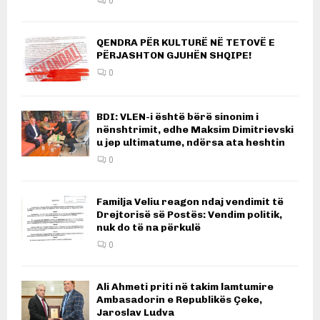
0
QENDRA PËR KULTURË NË TETOVË E
PËRJASHTON GJUHËN SHQIPE!
0
BDI: VLEN-i është bërë sinonim i
nënshtrimit, edhe Maksim Dimitrievski
u jep ultimatume, ndërsa ata heshtin
0
Familja Veliu reagon ndaj vendimit të
Drejtorisë së Postës: Vendim politik,
nuk do të na përkulë
0
Ali Ahmeti priti në takim lamtumire
Ambasadorin e Republikës Çeke,
Jaroslav Ludva