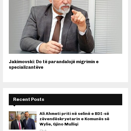
Jakimovski: Do të parandalojë migrimin e
specializantëve
Recent Posts
Ali Ahmeti priti në selinë e BDI-së
zëvendëskryetarin e Komunës së
Wylie, Gjino Mulliqi