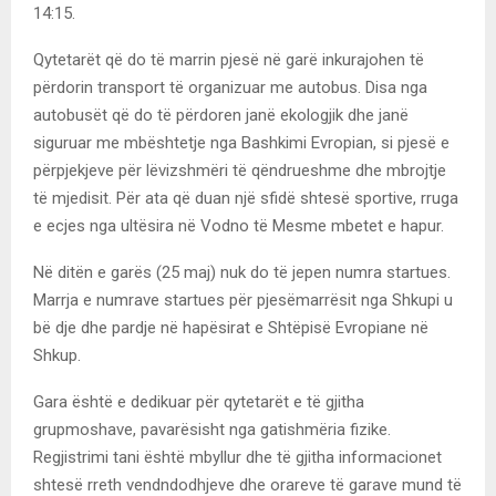
14:15.
Qytetarët që do të marrin pjesë në garë inkurajohen të
përdorin transport të organizuar me autobus. Disa nga
autobusët që do të përdoren janë ekologjik dhe janë
siguruar me mbështetje nga Bashkimi Evropian, si pjesë e
përpjekjeve për lëvizshmëri të qëndrueshme dhe mbrojtje
të mjedisit. Për ata që duan një sfidë shtesë sportive, rruga
e ecjes nga ultësira në Vodno të Mesme mbetet e hapur.
Në ditën e garës (25 maj) nuk do të jepen numra startues.
Marrja e numrave startues për pjesëmarrësit nga Shkupi u
bë dje dhe pardje në hapësirat e Shtëpisë Evropiane në
Shkup.
Gara është e dedikuar për qytetarët e të gjitha
grupmoshave, pavarësisht nga gatishmëria fizike.
Regjistrimi tani është mbyllur dhe të gjitha informacionet
shtesë rreth vendndodhjeve dhe orareve të garave mund të