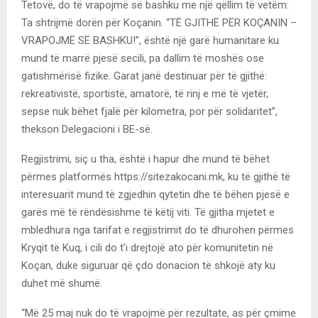
Tetovë, do të vrapojmë së bashku me një qëllim të vetëm:
Ta shtrijmë dorën për Koçanin. “TË GJITHË PËR KOÇANIN –
VRAPOJMË SË BASHKU!”, është një garë humanitare ku
mund të marrë pjesë secili, pa dallim të moshës ose
gatishmërisë fizike. Garat janë destinuar për të gjithë:
rekreativistë, sportistë, amatorë, të rinj e më të vjetër,
sepse nuk bëhet fjalë për kilometra, por për solidaritet”,
thekson Delegacioni i BE-së.
Regjistrimi, siç u tha, është i hapur dhe mund të bëhet
përmes platformës https://sitezakocani.mk, ku të gjithë të
interesuarit mund të zgjedhin qytetin dhe të bëhen pjesë e
garës më të rëndësishme të këtij viti. Të gjitha mjetet e
mbledhura nga tarifat e regjistrimit do të dhurohen përmes
Kryqit të Kuq, i cili do t’i drejtojë ato për komunitetin në
Koçan, duke siguruar që çdo donacion të shkojë aty ku
duhet më shumë.
“Më 25 maj nuk do të vrapojmë për rezultate, as për çmime