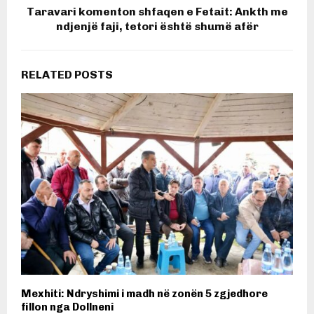
Taravari komenton shfaqen e Fetait: Ankth me
ndjenjë faji, tetori është shumë afër
RELATED POSTS
Mexhiti: Ndryshimi i madh në zonën 5 zgjedhore
fillon nga Dollneni