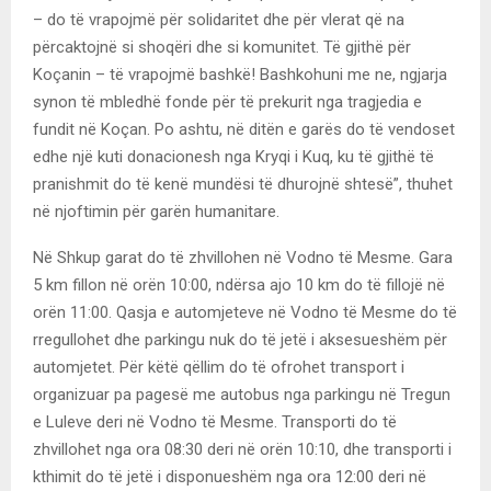
– do të vrapojmë për solidaritet dhe për vlerat që na
përcaktojnë si shoqëri dhe si komunitet. Të gjithë për
Koçanin – të vrapojmë bashkë! Bashkohuni me ne, ngjarja
synon të mbledhë fonde për të prekurit nga tragjedia e
fundit në Koçan. Po ashtu, në ditën e garës do të vendoset
edhe një kuti donacionesh nga Kryqi i Kuq, ku të gjithë të
pranishmit do të kenë mundësi të dhurojnë shtesë”, thuhet
në njoftimin për garën humanitare.
Në Shkup garat do të zhvillohen në Vodno të Mesme. Gara
5 km fillon në orën 10:00, ndërsa ajo 10 km do të fillojë në
orën 11:00. Qasja e automjeteve në Vodno të Mesme do të
rregullohet dhe parkingu nuk do të jetë i aksesueshëm për
automjetet. Për këtë qëllim do të ofrohet transport i
organizuar pa pagesë me autobus nga parkingu në Tregun
e Luleve deri në Vodno të Mesme. Transporti do të
zhvillohet nga ora 08:30 deri në orën 10:10, dhe transporti i
kthimit do të jetë i disponueshëm nga ora 12:00 deri në