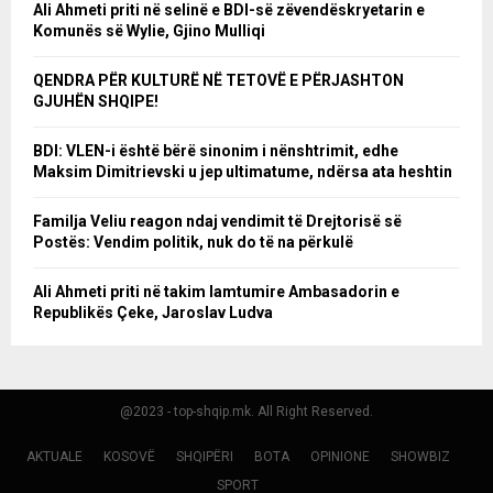
Ali Ahmeti priti në selinë e BDI-së zëvendëskryetarin e
Komunës së Wylie, Gjino Mulliqi
QENDRA PËR KULTURË NË TETOVË E PËRJASHTON
GJUHËN SHQIPE!
BDI: VLEN-i është bërë sinonim i nënshtrimit, edhe
Maksim Dimitrievski u jep ultimatume, ndërsa ata heshtin
Familja Veliu reagon ndaj vendimit të Drejtorisë së
Postës: Vendim politik, nuk do të na përkulë
Ali Ahmeti priti në takim lamtumire Ambasadorin e
Republikës Çeke, Jaroslav Ludva
@2023 - top-shqip.mk. All Right Reserved.
AKTUALE
KOSOVË
SHQIPËRI
BOTA
OPINIONE
SHOWBIZ
SPORT