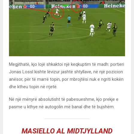
Megjithatë, kjo lojë shkaktoi një keqkuptim të madh: portieri
Jonas Lossl kishte lëvizur jashtë shtyllave, në një pozicion
anësor, për të marrë topin, por mbrojtësi nuk e ngriti kokën
dhe ktheu topin në rrjetë.
Në një mënyrë absolutisht të pabesueshme, kjo prekje e
pasme u kthye në autogolin më banal dhe të bujshëm.
MASIELLO AL MIDTJYLLAND