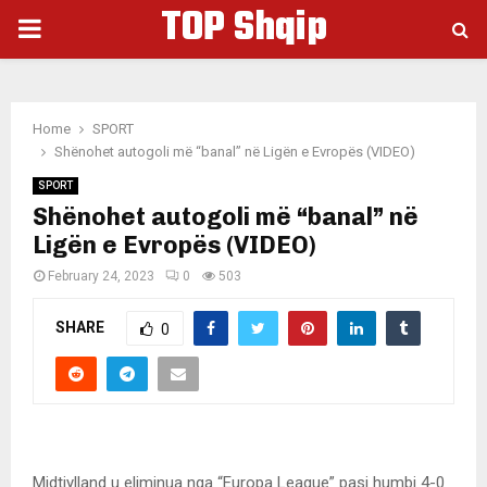
TOP Shqip
PRIMARY
MENU
Home
SPORT
Shënohet autogoli më “banal” në Ligën e Evropës (VIDEO)
SPORT
Shënohet autogoli më “banal” në
Ligën e Evropës (VIDEO)
February 24, 2023
0
503
SHARE
0
Midtjylland u eliminua nga “Europa League” pasi humbi 4-0