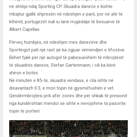
në shtëpi ndaj Sporting CP. Skuadra daneze e kishte
mbajtur gjallë shpresën në ndeshjen e parë, por në atë të
kthimit, portugezët nuk iu lanë rrugëdalje të besuarve të
Albert Capellas.
Përveç humbjes, në ndeshjen mes danezëve dhe
Sportingut pati një rast që ka zgjuar vëmendjen e tifozëve.
Bëhet fjalë për një autogol të pabesueshëm të mbrojtësit
të skuadrës daneze, Stefan Gartenmann, i cili ka bërë
xhiron e botës.
Në minutën e 85-të, skuadra vendase, e cila ishte në
disavantazh 0:3, e mori topin në gjysmëfushën e vet.
Qendërmbrojtësi priti afër zonës dhe për shkak të presionit
nga kundërshtari mendoi se ishte e nevojshme ta pasonte
topin te portieri.