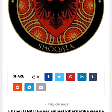
SHARE
0
PREVIOUS POST
Ekspert i NATO-s për sulmet kibernetike vjen në