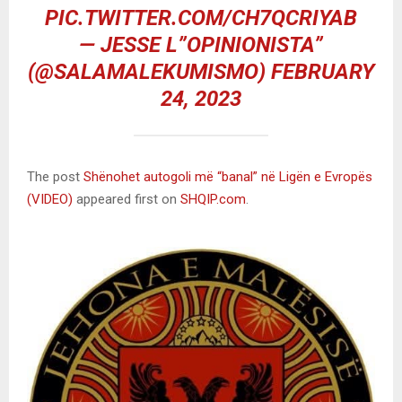
PIC.TWITTER.COM/CH7QCRIYAB
— JESSE L”OPINIONISTA”
(@SALAMALEKUMISMO)
FEBRUARY
24, 2023
The post
Shënohet autogoli më “banal” në Ligën e Evropës
(VIDEO)
appeared first on
SHQIP.com
.