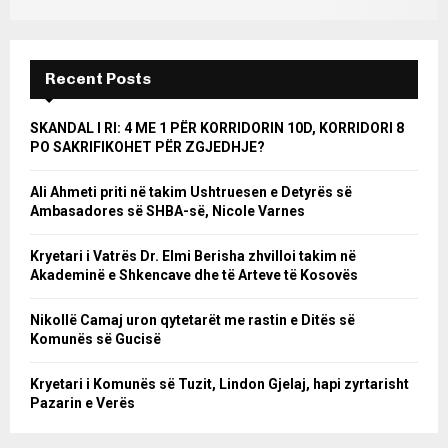
Recent Posts
SKANDAL I RI: 4 ME 1 PËR KORRIDORIN 10D, KORRIDORI 8
PO SAKRIFIKOHET PËR ZGJEDHJE?
Ali Ahmeti priti në takim Ushtruesen e Detyrës së
Ambasadores së SHBA-së, Nicole Varnes
Kryetari i Vatrës Dr. Elmi Berisha zhvilloi takim në
Akademinë e Shkencave dhe të Arteve të Kosovës
Nikollë Camaj uron qytetarët me rastin e Ditës së
Komunës së Gucisë
Kryetari i Komunës së Tuzit, Lindon Gjelaj, hapi zyrtarisht
Pazarin e Verës