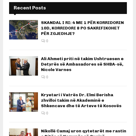
Recent Posts
SKANDAL I RI: 4 ME 1 PËR KORRIDORIN
10D, KORRIDORI 8 PO SAKRIFIKOHET
PËR ZGJEDHJE?
0
Ali Ahmeti priti në takim Ushtruesen e
Detyrës së Ambasadores së SHBA-së,
Nicole Varnes
0
Kryetari i Vatrës Dr. Elmi Berisha
zhvilloi takim në Akademinë e
Shkencave dhe të Arteve të Kosovës
0
Nikollë Camaj uron qytetarët me rastin