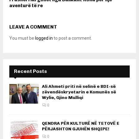
aventurë të re
LEAVE A COMMENT
You must be
logged in
to post a comment.
Recent Posts
Ali Ahmeti priti në selinë e BDI-së
zëvendëskryetarin e Komunës së
Wylie, Gjino Mulliqi
0
QENDRA PËR KULTURË NË TETOVË E
PËRJASHTON GJUHËN SHQIPE!
0