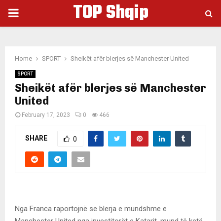
TOP Shqip
PRIMARY
MENU
Home
SPORT
Sheikët afër blerjes së Manchester United
SPORT
Sheikët afër blerjes së Manchester
United
February 17, 2023
0
466
SHARE
0
Nga Franca raportojnë se blerja e mundshme e
Manchester United nga investitorët e Katarit, mund të ketë