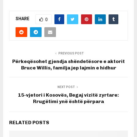
SHARE
0
PREVIOUS POST
Përkeqësohet gjendja shëndetësore e aktorit
Bruce Willis, familja jep lajmin e hidhur
NEXT POST
15-vjetori i Kosovës, ​Begaj vizitë zyrtare:
Rrugëtimi ynë është përpara
RELATED POSTS