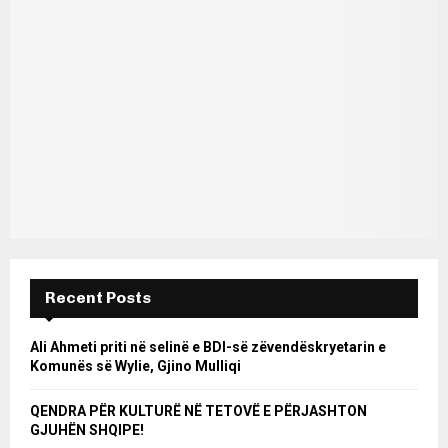
Recent Posts
Ali Ahmeti priti në selinë e BDI-së zëvendëskryetarin e
Komunës së Wylie, Gjino Mulliqi
QENDRA PËR KULTURË NË TETOVË E PËRJASHTON
GJUHËN SHQIPE!