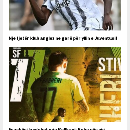
Një tjetër klub anglez në garë për yllin e Juventusit
​Frashëri largohet nga Ballkani: Koha për një