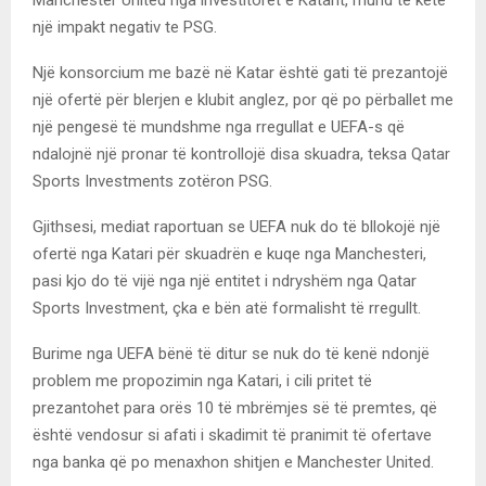
një impakt negativ te PSG.
Një konsorcium me bazë në Katar është gati të prezantojë
një ofertë për blerjen e klubit anglez, por që po përballet me
një pengesë të mundshme nga rregullat e UEFA-s që
ndalojnë një pronar të kontrollojë disa skuadra, teksa Qatar
Sports Investments zotëron PSG.
Gjithsesi, mediat raportuan se UEFA nuk do të bllokojë një
ofertë nga Katari për skuadrën e kuqe nga Manchesteri,
pasi kjo do të vijë nga një entitet i ndryshëm nga Qatar
Sports Investment, çka e bën atë formalisht të rregullt.
Burime nga UEFA bënë të ditur se nuk do të kenë ndonjë
problem me propozimin nga Katari, i cili pritet të
prezantohet para orës 10 të mbrëmjes së të premtes, që
është vendosur si afati i skadimit të pranimit të ofertave
nga banka që po menaxhon shitjen e Manchester United.