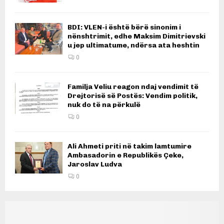
BDI: VLEN-i është bërë sinonim i
nënshtrimit, edhe Maksim Dimitrievski
u jep ultimatume, ndërsa ata heshtin
0
Familja Veliu reagon ndaj vendimit të
Drejtorisë së Postës: Vendim politik,
nuk do të na përkulë
0
Ali Ahmeti priti në takim lamtumire
Ambasadorin e Republikës Çeke,
Jaroslav Ludva
0