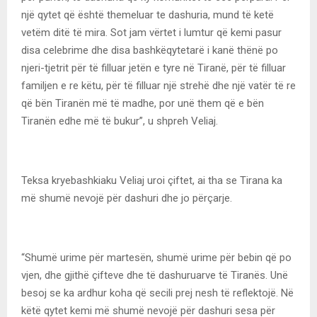
një qytet që është themeluar te dashuria, mund të ketë
vetëm ditë të mira. Sot jam vërtet i lumtur që kemi pasur
disa celebrime dhe disa bashkëqytetarë i kanë thënë po
njeri-tjetrit për të filluar jetën e tyre në Tiranë, për të filluar
familjen e re këtu, për të filluar një strehë dhe një vatër të re
që bën Tiranën më të madhe, por unë them që e bën
Tiranën edhe më të bukur”, u shpreh Veliaj.
Teksa kryebashkiaku Veliaj uroi çiftet, ai tha se Tirana ka
më shumë nevojë për dashuri dhe jo përçarje.
“Shumë urime për martesën, shumë urime për bebin që po
vjen, dhe gjithë çifteve dhe të dashuruarve të Tiranës. Unë
besoj se ka ardhur koha që secili prej nesh të reflektojë. Në
këtë qytet kemi më shumë nevojë për dashuri sesa për