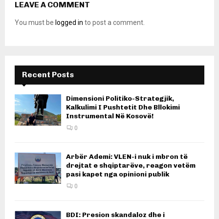
LEAVE A COMMENT
You must be
logged in
to post a comment.
Recent Posts
Dimensioni Politiko-Strategjik,
Kalkulimi I Pushtetit Dhe Bllokimi
Instrumental Në Kosovë!
0
Arbër Ademi: VLEN-i nuk i mbron të
drejtat e shqiptarëve, reagon vetëm
pasi kapet nga opinioni publik
0
BDI: Presion skandaloz dhe i