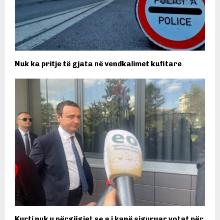
Nuk ka pritje të gjata në vendkalimet kufitare
Kurti nuk u përgjigjet se a i kanë siguruar votat për