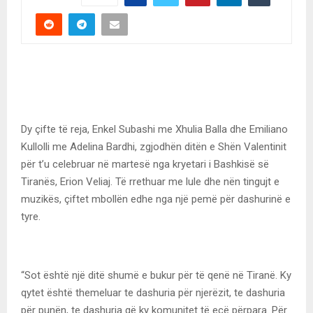
Dy çifte të reja, Enkel Subashi me Xhulia Balla dhe Emiliano
Kullolli me Adelina Bardhi, zgjodhën ditën e Shën Valentinit
për t’u celebruar në martesë nga kryetari i Bashkisë së
Tiranës, Erion Veliaj. Të rrethuar me lule dhe nën tingujt e
muzikës, çiftet mbollën edhe nga një pemë për dashurinë e
tyre.
“Sot është një ditë shumë e bukur për të qenë në Tiranë. Ky
qytet është themeluar te dashuria për njerëzit, te dashuria
për punën, te dashuria që ky komunitet të ecë përpara. Për