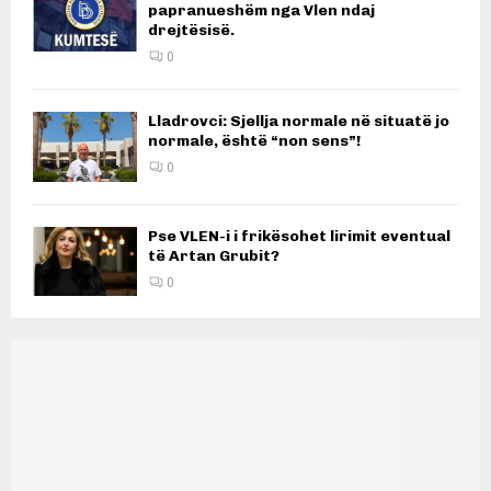
papranueshëm nga Vlen ndaj
drejtësisë.
0
Lladrovci: Sjellja normale në situatë jo
normale, është “non sens”!
0
Pse VLEN-i i frikësohet lirimit eventual
të Artan Grubit?
0