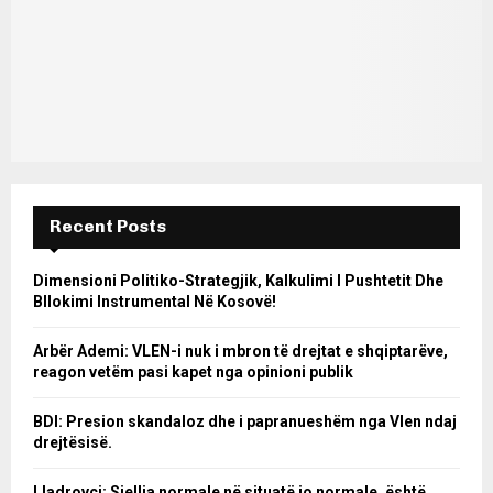
Recent Posts
Dimensioni Politiko-Strategjik, Kalkulimi I Pushtetit Dhe
Bllokimi Instrumental Në Kosovë!
Arbër Ademi: VLEN-i nuk i mbron të drejtat e shqiptarëve,
reagon vetëm pasi kapet nga opinioni publik
BDI: Presion skandaloz dhe i papranueshëm nga Vlen ndaj
drejtësisë.
Lladrovci: Sjellja normale në situatë jo normale, është