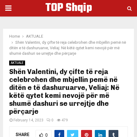
TOP Shqip
PRIMARY
MENU
Home
AKTUALE
Shën Valentini, dy çifte të reja celebrohen dhe mbjellin pemë në
ditën e të dashuruarve, Veliaj: Në këtë qytet kemi nevojë për më
shumë dashuri se urrejtje dhe përçarje
AKTUALE
Shën Valentini, dy çifte të reja
celebrohen dhe mbjellin pemë në
ditën e të dashuruarve, Veliaj: Në
këtë qytet kemi nevojë për më
shumë dashuri se urrejtje dhe
përçarje
February 14, 2023
0
479
SHARE
0