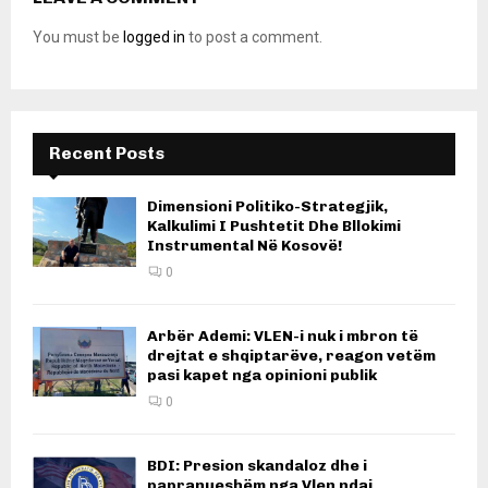
You must be
logged in
to post a comment.
Recent Posts
Dimensioni Politiko-Strategjik,
Kalkulimi I Pushtetit Dhe Bllokimi
Instrumental Në Kosovë!
0
Arbër Ademi: VLEN-i nuk i mbron të
drejtat e shqiptarëve, reagon vetëm
pasi kapet nga opinioni publik
0
BDI: Presion skandaloz dhe i
papranueshëm nga Vlen ndaj