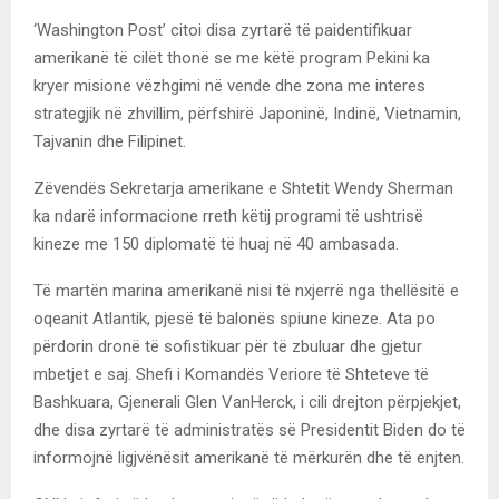
‘Washington Post’ citoi disa zyrtarë të paidentifikuar
amerikanë të cilët thonë se me këtë program Pekini ka
kryer misione vëzhgimi në vende dhe zona me interes
strategjik në zhvillim, përfshirë Japoninë, Indinë, Vietnamin,
Tajvanin dhe Filipinet.
Zëvendës Sekretarja amerikane e Shtetit Wendy Sherman
ka ndarë informacione rreth këtij programi të ushtrisë
kineze me 150 diplomatë të huaj në 40 ambasada.
Të martën marina amerikanë nisi të nxjerrë nga thellësitë e
oqeanit Atlantik, pjesë të balonës spiune kineze. Ata po
përdorin dronë të sofistikuar për të zbuluar dhe gjetur
mbetjet e saj. Shefi i Komandës Veriore të Shteteve të
Bashkuara, Gjenerali Glen VanHerck, i cili drejton përpjekjet,
dhe disa zyrtarë të administratës së Presidentit Biden do të
informojnë ligjvënësit amerikanë të mërkurën dhe të enjten.