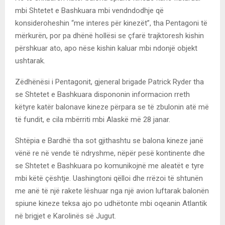
mbi Shtetet e Bashkuara mbi vendndodhje që
konsideroheshin “me interes për kinezët”, tha Pentagoni të
mërkurën, por pa dhënë hollësi se çfarë trajktoresh kishin
përshkuar ato, apo nëse kishin kaluar mbi ndonjë objekt
ushtarak.
Zëdhënësi i Pentagonit, gjeneral brigade Patrick Ryder tha
se Shtetet e Bashkuara dispononin informacion rreth
këtyre katër balonave kineze përpara se të zbulonin atë më
të fundit, e cila mbërriti mbi Alaskë më 28 janar.
Shtëpia e Bardhë tha sot gjithashtu se balona kineze janë
vënë re në vende të ndryshme, nëpër pesë kontinente dhe
se Shtetet e Bashkuara po komunikojnë me aleatët e tyre
mbi këtë çështje. Uashingtoni qëlloi dhe rrëzoi të shtunën
me anë të një rakete lëshuar nga një avion luftarak balonën
spiune kineze teksa ajo po udhëtonte mbi oqeanin Atlantik
në brigjet e Karolinës së Jugut.