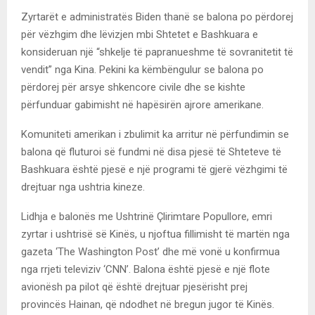
Zyrtarët e administratës Biden thanë se balona po përdorej
për vëzhgim dhe lëvizjen mbi Shtetet e Bashkuara e
konsideruan një “shkelje të papranueshme të sovranitetit të
vendit” nga Kina. Pekini ka këmbëngulur se balona po
përdorej për arsye shkencore civile dhe se kishte
përfunduar gabimisht në hapësirën ajrore amerikane.
Komuniteti amerikan i zbulimit ka arritur në përfundimin se
balona që fluturoi së fundmi në disa pjesë të Shteteve të
Bashkuara është pjesë e një programi të gjerë vëzhgimi të
drejtuar nga ushtria kineze.
Lidhja e balonës me Ushtrinë Çlirimtare Popullore, emri
zyrtar i ushtrisë së Kinës, u njoftua fillimisht të martën nga
gazeta ‘The Washington Post’ dhe më vonë u konfirmua
nga rrjeti televiziv ‘CNN’. Balona është pjesë e një flote
avionësh pa pilot që është drejtuar pjesërisht prej
provincës Hainan, që ndodhet në bregun jugor të Kinës.