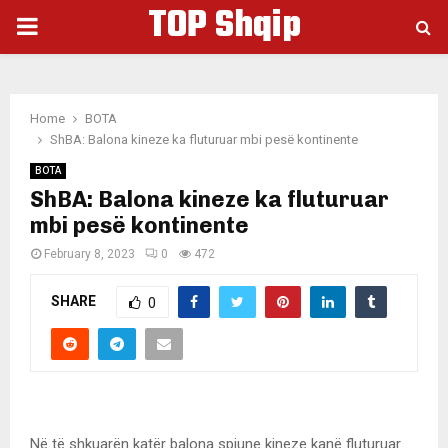
TOP Shqip
PRIMARY
MENU
Home
BOTA
ShBA: Balona kineze ka fluturuar mbi pesë kontinente
BOTA
ShBA: Balona kineze ka fluturuar
mbi pesë kontinente
February 8, 2023
0
472
SHARE
0
Në të shkuarën katër balona spiune kineze kanë fluturuar