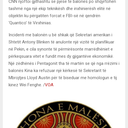
CNN njoftoi gjithashtu se pjesë të balonës po shqyrtohen
tashmë nga një ekip teknikësh dhe inxhinierësh elitë në
objektin ku përgatiten forcat e FBI-së në qendrën
‘Quantico’ të Virxhinias.
Incidenti me balonën u bë shkak që Sekretari amerikan i
Shtetit Antony Blinken të anulonte një vizitë të planifikuar
në Pekin, e cila synonte të përmirësonte marrëdhëniet e
përkeqsuara vitet e fundit mes dy gjigantëve ekonomikë.
Një zëdhënës i Pentagonit tha të martën se që nga rrëzimi i
balonës Kina ka refuzuar një kërkesë të Sekretarit të
Mbrojtjes Lloyd Austin për të biseduar me homologun e tij
kinez Wei Fenghe. /
VOA