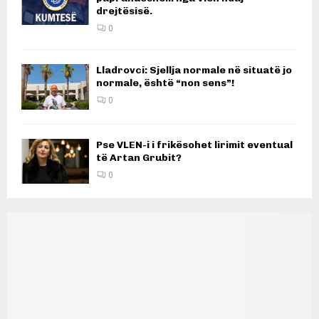
drejtësisë.
0
Lladrovci: Sjellja normale në situatë jo
normale, është “non sens”!
0
Pse VLEN-i i frikësohet lirimit eventual
të Artan Grubit?
0