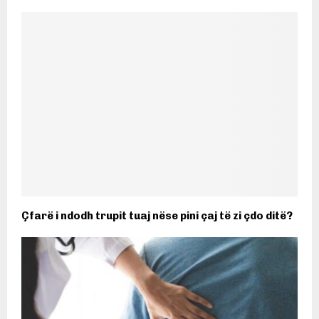
Çfarë i ndodh trupit tuaj nëse pini çaj të zi çdo ditë?