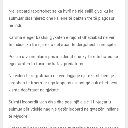
Një leopard raportohet se ka hyrë në një sallë gjyqi ku ka
sulmuar disa njerëz dhe ka lënë të paktën tre të plagosur
në Indi.
Kafsha e egër bastisi gjykatën e rajonit Ghaziabad në veri
të Indisë, ku tre njerëz u detyruan të dërgoheshin në spital.
Policia u vu në alarm pas incidentit dhe zyrtarë të botës së
egër arritën ta fusin në kafaz predatorin.
Në video të regjistruara në vendngjarje njerëzit shihen që
largohen të tmerruar nga leopardi gjigant që nuk dihet sesi
kishte depërtuar në gjykatë.
Sulmi i leopardit vjen disa ditë pasi një djalë 11-vjeçar u
sulmua për vdekje nag një tjetër leopard në qytezën indiane
të Mysore.