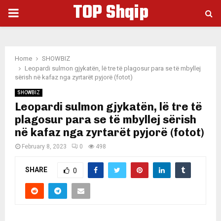
TOP Shqip
PRIMARY
MENU
Home
SHOWBIZ
Leopardi sulmon gjykatën, lë tre të plagosur para se të mbyllej
sërish në kafaz nga zyrtarët pyjorë (fotot)
SHOWBIZ
Leopardi sulmon gjykatën, lë tre të
plagosur para se të mbyllej sërish
në kafaz nga zyrtarët pyjorë (fotot)
February 8, 2023
0
498
SHARE
0