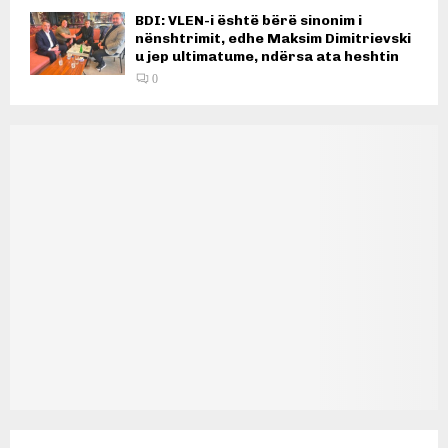
BDI: VLEN-i është bërë sinonim i
nënshtrimit, edhe Maksim Dimitrievski
u jep ultimatume, ndërsa ata heshtin
0