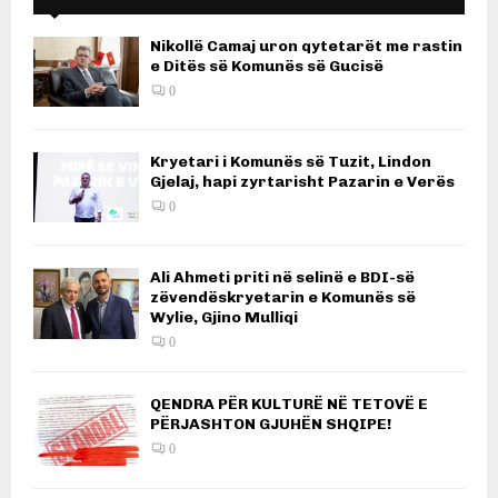
Nikollë Camaj uron qytetarët me rastin
e Ditës së Komunës së Gucisë
0
Kryetari i Komunës së Tuzit, Lindon
Gjelaj, hapi zyrtarisht Pazarin e Verës
0
Ali Ahmeti priti në selinë e BDI-së
zëvendëskryetarin e Komunës së
Wylie, Gjino Mulliqi
0
QENDRA PËR KULTURË NË TETOVË E
PËRJASHTON GJUHËN SHQIPE!
0