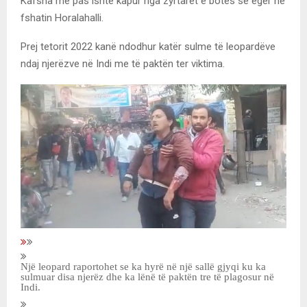
Kafsha më pas ishte kapur nga zyrtarët e botës së egër në
fshatin Horalahalli.
Prej tetorit 2022 kanë ndodhur katër sulme të leopardëve
ndaj njerëzve në Indi me të paktën ter viktima.
Një leopard raportohet se ka hyrë në një sallë gjyqi ku ka
sulmuar disa njerëz dhe ka lënë të paktën tre të plagosur në
Indi.