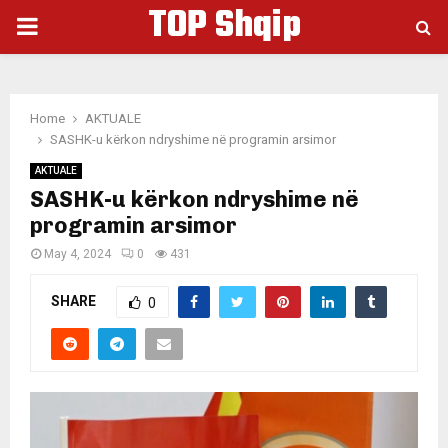
TOP Shqip
PRIMARY
MENU
Home
AKTUALE
SASHK-u kërkon ndryshime në programin arsimor
AKTUALE
SASHK-u kërkon ndryshime në
programin arsimor
May 4, 2024
0
431
SHARE
0