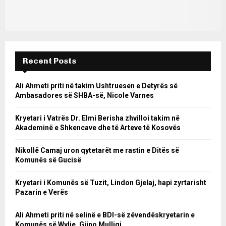
Recent Posts
Ali Ahmeti priti në takim Ushtruesen e Detyrës së
Ambasadores së SHBA-së, Nicole Varnes
Kryetari i Vatrës Dr. Elmi Berisha zhvilloi takim në
Akademinë e Shkencave dhe të Arteve të Kosovës
Nikollë Camaj uron qytetarët me rastin e Ditës së
Komunës së Gucisë
Kryetari i Komunës së Tuzit, Lindon Gjelaj, hapi zyrtarisht
Pazarin e Verës
Ali Ahmeti priti në selinë e BDI-së zëvendëskryetarin e
Komunës së Wylie, Gjino Mulliqi