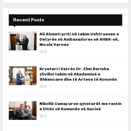
Recent Posts
Ali Ahmeti priti në takim Ushtruesen e
Detyrës së Ambasadores së SHBA-së,
Nicole Varnes
0
Kryetari i Vatrës Dr. Elmi Berisha
zhvilloi takim në Akademinë e
Shkencave dhe të Arteve të Kosovës
0
Nikollë Camaj uron qytetarët me rastin
e Ditës së Komunës së Gucisë
0