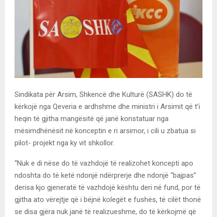
Sindikata për Arsim, Shkencë dhe Kulturë (SASHK) do të
kërkojë nga Qeveria e ardhshme dhe ministri i Arsimit që t’i
heqin të gjitha mangësitë që janë konstatuar nga
mësimdhënësit në konceptin e ri arsimor, i cili u zbatua si
pilot- projekt nga ky vit shkollor.
“Nuk e di nëse do të vazhdojë të realizohet koncepti apo
ndoshta do të ketë ndonjë ndërprerje dhe ndonjë “bajpas”
derisa kjo gjeneratë të vazhdojë kështu deri në fund, por të
gjitha ato vërejtje që i bëjnë kolegët e fushës, të cilët thonë
se disa gjëra nuk janë të realizueshme, do të kërkojmë që