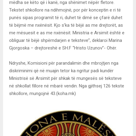
mëdha se këto që i kanë, nga shënimet nëpër fletore.
Tekstet shkollore na ndihmojnë, por për konceptin e ri të
punës sipas programit të ri, duhet të dimë se çfarë duhet
të bëjmë me nxënësit. Kjo s’ka të bëjë as me drejtorët, as
me mësuesit e as me nxënësit. Ministria e Arsimit është e
obliguar të bëjë shpërndarjen e teksteve”, deklaroi Marina
Gjorgoska – drejtoreshë e SH.F “Hristo Uzunov”- Ohër.
Ndryshe, Komisioni për parandalimin dhe mbrojtjen nga
diskriminimi që në muajin tetor ka ngritur padi kundër
Ministrisë së Arsimit për shkak të mungesës së teksteve
në shkollat fillore në mbarë vendin. Nga gjithsej 126 tekste
shkollore, mungojnë 43.(koha.mk)