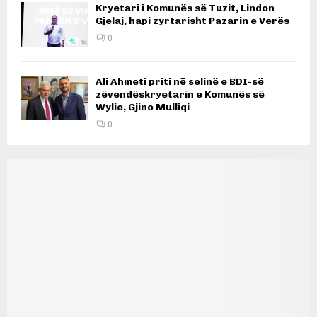
Kryetari i Komunës së Tuzit, Lindon
Gjelaj, hapi zyrtarisht Pazarin e Verës
0
Ali Ahmeti priti në selinë e BDI-së
zëvendëskryetarin e Komunës së
Wylie, Gjino Mulliqi
0