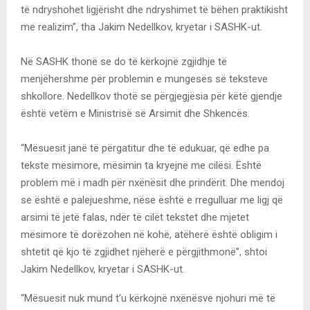
të ndryshohet ligjërisht dhe ndryshimet të bëhen praktikisht
me realizim”, tha Jakim Nedellkov, kryetar i SASHK-ut.
Në SASHK thonë se do të kërkojnë zgjidhje të
menjëhershme për problemin e mungesës së teksteve
shkollore. Nedellkov thotë se përgjegjësia për këtë gjendje
është vetëm e Ministrisë së Arsimit dhe Shkencës.
“Mësuesit janë të përgatitur dhe të edukuar, që edhe pa
tekste mësimore, mësimin ta kryejnë me cilësi. Është
problem më i madh për nxënësit dhe prindërit. Dhe mendoj
se është e palejueshme, nëse është e rregulluar me ligj që
arsimi të jetë falas, ndër të cilët tekstet dhe mjetet
mësimore të dorëzohen në kohë, atëherë është obligim i
shtetit që kjo të zgjidhet njëherë e përgjithmonë”, shtoi
Jakim Nedellkov, kryetar i SASHK-ut.
“Mësuesit nuk mund t’u kërkojnë nxënësve njohuri më të