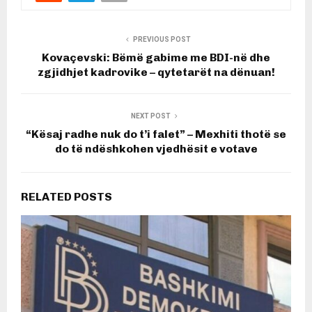
PREVIOUS POST
Kovaçevski: Bëmë gabime me BDI-në dhe
zgjidhjet kadrovike – qytetarët na dënuan!
NEXT POST
“Kësaj radhe nuk do t’i falet” – Mexhiti thotë se
do të ndëshkohen vjedhësit e votave
RELATED POSTS