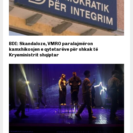
BDI: Skandaloze, VMRO paralajmëron
kamxhikosjen e qytetarëve për shkak të
Kryeministrit shqiptar