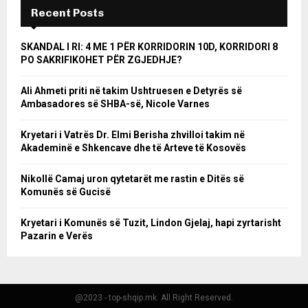
Recent Posts
SKANDAL I RI: 4 ME 1 PËR KORRIDORIN 10D, KORRIDORI 8
PO SAKRIFIKOHET PËR ZGJEDHJE?
Ali Ahmeti priti në takim Ushtruesen e Detyrës së
Ambasadores së SHBA-së, Nicole Varnes
Kryetari i Vatrës Dr. Elmi Berisha zhvilloi takim në
Akademinë e Shkencave dhe të Arteve të Kosovës
Nikollë Camaj uron qytetarët me rastin e Ditës së
Komunës së Gucisë
Kryetari i Komunës së Tuzit, Lindon Gjelaj, hapi zyrtarisht
Pazarin e Verës
@2023 - top-shqip.mk. All Right Reserved.