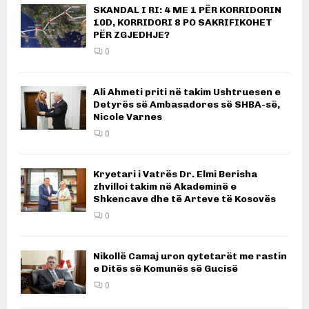
SKANDAL I RI: 4 ME 1 PËR KORRIDORIN
10D, KORRIDORI 8 PO SAKRIFIKOHET
PËR ZGJEDHJE?
0
Ali Ahmeti priti në takim Ushtruesen e
Detyrës së Ambasadores së SHBA-së,
Nicole Varnes
0
Kryetari i Vatrës Dr. Elmi Berisha
zhvilloi takim në Akademinë e
Shkencave dhe të Arteve të Kosovës
0
Nikollë Camaj uron qytetarët me rastin
e Ditës së Komunës së Gucisë
0