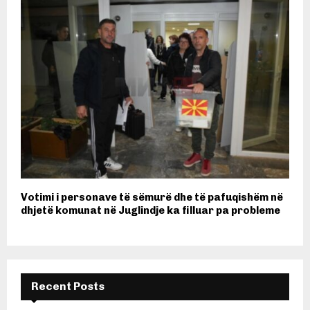
Votimi i personave të sëmurë dhe të pafuqishëm në
dhjetë komunat në Juglindje ka filluar pa probleme
Recent Posts