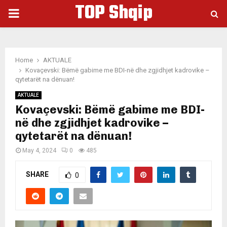
TOP Shqip
PRIMARY
MENU
Home
AKTUALE
Kovaçevski: Bëmë gabime me BDI-në dhe zgjidhjet kadrovike –
qytetarët na dënuan!
AKTUALE
Kovaçevski: Bëmë gabime me BDI-
në dhe zgjidhjet kadrovike –
qytetarët na dënuan!
May 4, 2024
0
485
SHARE
0