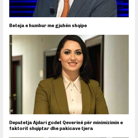
Beteja e humbur me gjuhën shqipe
Deputetja Ajdari godet Qeverinë për minimizimin e
faktorit shqiptar dhe pakicave tjera