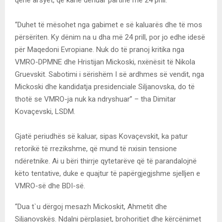
qenë arsyet, që kanë dënuar partinë më 24 prill.
“Duhet të mësohet nga gabimet e së kaluarës dhe të mos
përsëriten. Ky dënim na u dha më 24 prill, por jo edhe idesë
për Maqedoni Evropiane. Nuk do të pranoj kritika nga
VMRO-DPMNE dhe Hristijan Mickoski, nxënësit të Nikola
Gruevskit. Sabotimi i sërishëm I së ardhmes së vendit, nga
Mickoski dhe kandidatja presidenciale Siljanovska, do të
thotë se VMRO-ja nuk ka ndryshuar” – tha Dimitar
Kovaçevski, LSDM.
Gjatë periudhës së kaluar, sipas Kovaçevskit, ka patur
retorikë të rrezikshme, që mund të nxisin tensione
ndëretnike. Ai u bëri thirrje qytetarëve që të parandalojnë
këto tentative, duke e quajtur të papërgjegjshme sjelljen e
VMRO-së dhe BDI-së.
“Dua t`u dërgoj mesazh Mickoskit, Ahmetit dhe
Siljanovskës. Ndalni përplasjet, brohoritjet dhe kërcënimet