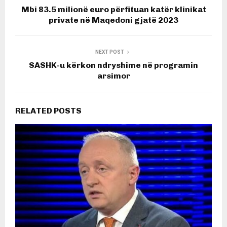
Mbi 83.5 milionë euro përfituan katër klinikat
private në Maqedoni gjatë 2023
NEXT POST
SASHK-u kërkon ndryshime në programin
arsimor
RELATED POSTS