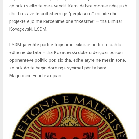
që nuk i sjellin të mira vendit. Kemi detyrë morale ndaj jush
dhe brezave të ardhshëm që “përplasemi” me ide dhe
projekte e jo me kërcënime dhe frikësime” – tha Dimitar
Kovaçevski, LSDM.
LSDM-ja është parti e fuqishme, sikurse në fitore ashtu
edhe në disfata – tha Kovacevski duke u dërguar porosi
oponentëve politik, por, sic tha, edhe atyre në mesin tonë,
se nuk do të heqin dorë nga synimet për ta barë
Maqdoninë vend evropian.