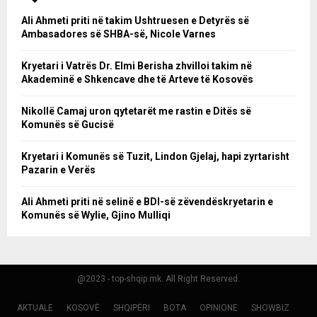
Ali Ahmeti priti në takim Ushtruesen e Detyrës së
Ambasadores së SHBA-së, Nicole Varnes
Kryetari i Vatrës Dr. Elmi Berisha zhvilloi takim në
Akademinë e Shkencave dhe të Arteve të Kosovës
Nikollë Camaj uron qytetarët me rastin e Ditës së
Komunës së Gucisë
Kryetari i Komunës së Tuzit, Lindon Gjelaj, hapi zyrtarisht
Pazarin e Verës
Ali Ahmeti priti në selinë e BDI-së zëvendëskryetarin e
Komunës së Wylie, Gjino Mulliqi
@2023 - top-shqip.mk. All Right Reserved.
AKTUALE
KOSOVË
SHQIPËRI
BOTA
OPINIONE
SHOWBIZ