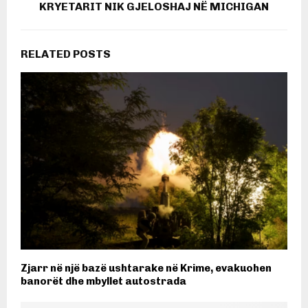
KRYETARIT NIK GJELOSHAJ NË MICHIGAN
RELATED POSTS
Zjarr në një bazë ushtarake në Krime, evakuohen
banorët dhe mbyllet autostrada