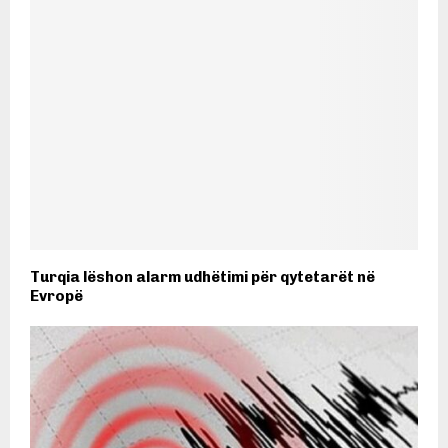
Turqia lëshon alarm udhëtimi për qytetarët në
Evropë