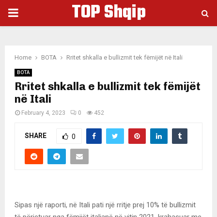
TOP Shqip
PRIMARY
MENU
Home
BOTA
Rritet shkalla e bullizmit tek fëmijët në Itali
BOTA
Rritet shkalla e bullizmit tek fëmijët
në Itali
February 4, 2023
0
452
SHARE
0
Sipas një raporti, në Itali pati një rritje prej 10% të bullizmit
të përjetuar nga fëmijët italianë në vitin 2021, krahasuar me