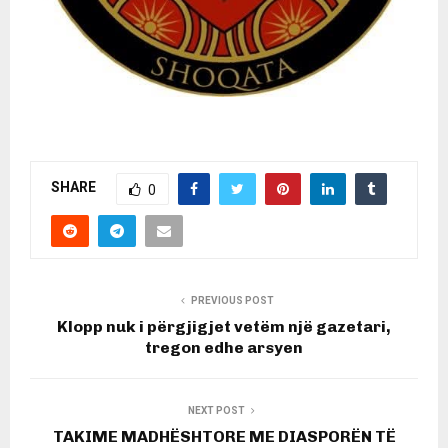
SHARE
0
PREVIOUS POST
Klopp nuk i përgjigjet vetëm një gazetari,
tregon edhe arsyen
NEXT POST
TAKIME MADHËSHTORE ME DIASPORËN TË