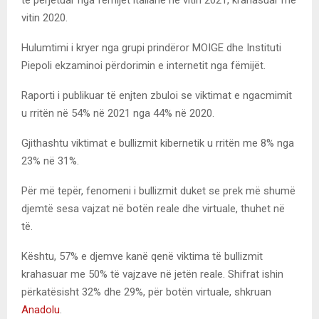
vitin 2020.
Hulumtimi i kryer nga grupi prindëror MOIGE dhe Instituti
Piepoli ekzaminoi përdorimin e internetit nga fëmijët.
Raporti i publikuar të enjten zbuloi se viktimat e ngacmimit
u rritën në 54% në 2021 nga 44% në 2020.
Gjithashtu viktimat e bullizmit kibernetik u rritën me 8% nga
23% në 31%.
Për më tepër, fenomeni i bullizmit duket se prek më shumë
djemtë sesa vajzat në botën reale dhe virtuale, thuhet në
të.
Kështu, 57% e djemve kanë qenë viktima të bullizmit
krahasuar me 50% të vajzave në jetën reale. Shifrat ishin
përkatësisht 32% dhe 29%, për botën virtuale, shkruan
Anadolu
.