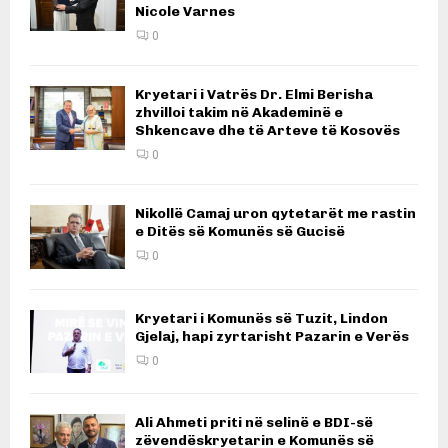
Nicole Varnes
0
Kryetari i Vatrës Dr. Elmi Berisha
zhvilloi takim në Akademinë e
Shkencave dhe të Arteve të Kosovës
0
Nikollë Camaj uron qytetarët me rastin
e Ditës së Komunës së Gucisë
0
Kryetari i Komunës së Tuzit, Lindon
Gjelaj, hapi zyrtarisht Pazarin e Verës
0
Ali Ahmeti priti në selinë e BDI-së
zëvendëskryetarin e Komunës së