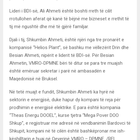
Lideri i BDI-së, Ali Ahmeti është boshti rreth të cilit
rrotullohen aferat që kanë të bëjnë me bizneset e rrethit të
tij më ngushtë dhe më të gjërë familjar.
Djali i tij, Shkumbin Ahmeti, është njëri nga tre pronarët e
kompanisë “Helios Plant”, së bashku me vëllezërit Drin dhe
Besian Ahmeti, nipërit e liderit të BDI-së. Për Besian
Ahmetin, VMRO-DPMNE bëri të ditur se para tre muajsh
është emëruar sekretar i parë në ambasadën e
Maqedonisë në Bruksel.
Në tetë muajt e fundit, Shkumbin Ahmeti ka hyrë në
sektorin e energjisë, duke hapur dy kompani të reja për
prodhimin e energjisë elektrike. E para është kompania
“Theas Energu DOOEL”, kurse tjetra “Mega Pover DOO
Shkup”, e regjistruar me adresë në vendbanimin Bardovci të
Shkupit, kompani në të cilën është bashkëpronar me ish-
këshilltarin e huaj në Qeverinë VMRO – DPMNE. /REL