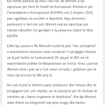
Kjo është pasuria që kreu i BDI-së, Ali Ahmeti, e ka
raportuar për herë të fundit në Komisionin Shtetëror për
Parandalimin e Korrupsionit (KSHPK) më 2 shtator 2020,
pas zgjedhjes në pozitën e deputetit. Nga dorëzimi i
pyetësorit e deri më sot, Ahmeti nuk ka raportuar për
ndonjë ndryshim në gjendjen e tij pasurore, bëjnë të ditur
KSHPK.
Edhe kjo pasuri e Ali Ahmetit mund të jetë “nën vëzhgimin”
e autoriteteve hetuese, nëse vendosin t’i përgjigjen thirrjes
së tij për hetim të funksionimit 20-vjeçar të BDI-së në
veprimtarinë politike të Maqedonisë së Veriut. Kreu i partisë
Ahmeti ishte i pari që e futi veten në listë, i gatshëm për të
nisur një proces të tillë prej tij.
Ne nuk mund të bëhemi parti, prokurorë dhe hetues dhe të
përgjigjemi për çdo shpifje, as të punojmë për të zbuluar të
vërtetën që i takon organeve të drejtësisë”, tha dje Ahmeti,
duke thënë se integristët nuk janë engjëj dhe kërkoi