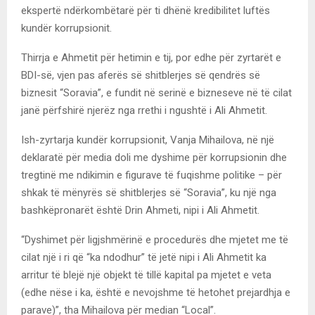
ekspertë ndërkombëtarë për ti dhënë kredibilitet luftës
kundër korrupsionit.
Thirrja e Ahmetit për hetimin e tij, por edhe për zyrtarët e
BDI-së, vjen pas aferës së shitblerjes së qendrës së
biznesit “Soravia”, e fundit në serinë e bizneseve në të cilat
janë përfshirë njerëz nga rrethi i ngushtë i Ali Ahmetit.
Ish-zyrtarja kundër korrupsionit, Vanja Mihailova, në një
deklaratë për media doli me dyshime për korrupsionin dhe
tregtinë me ndikimin e figurave të fuqishme politike – për
shkak të mënyrës së shitblerjes së “Soravia”, ku një nga
bashkëpronarët është Drin Ahmeti, nipi i Ali Ahmetit.
“Dyshimet për ligjshmërinë e procedurës dhe mjetet me të
cilat një i ri që “ka ndodhur” të jetë nipi i Ali Ahmetit ka
arritur të blejë një objekt të tillë kapital pa mjetet e veta
(edhe nëse i ka, është e nevojshme të hetohet prejardhja e
parave)”, tha Mihailova për median “Local”.