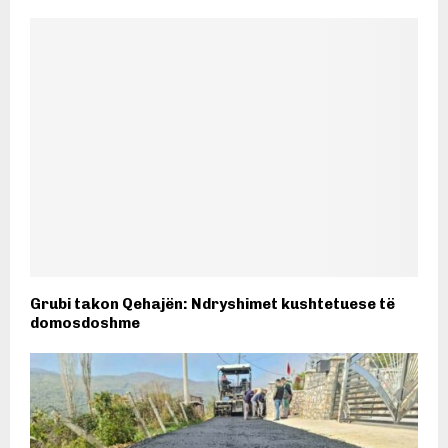
Grubi takon Qehajën: Ndryshimet kushtetuese të
domosdoshme