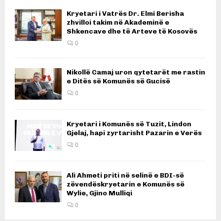
Kryetari i Vatrës Dr. Elmi Berisha
zhvilloi takim në Akademinë e
Shkencave dhe të Arteve të Kosovës
0
Nikollë Camaj uron qytetarët me rastin
e Ditës së Komunës së Gucisë
0
Kryetari i Komunës së Tuzit, Lindon
Gjelaj, hapi zyrtarisht Pazarin e Verës
0
Ali Ahmeti priti në selinë e BDI-së
zëvendëskryetarin e Komunës së
Wylie, Gjino Mulliqi
0