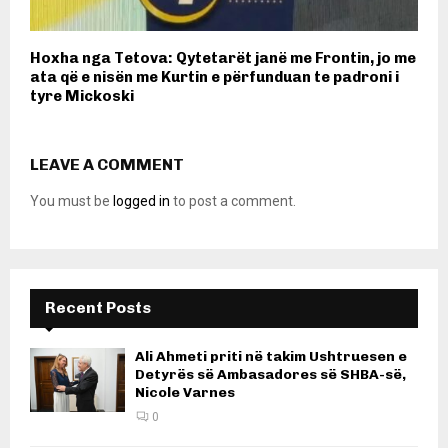
Hoxha nga Tetova: Qytetarët janë me Frontin, jo me
ata që e nisën me Kurtin e përfunduan te padroni i
tyre Mickoski
LEAVE A COMMENT
You must be
logged in
to post a comment.
Recent Posts
Ali Ahmeti priti në takim Ushtruesen e
Detyrës së Ambasadores së SHBA-së,
Nicole Varnes
0