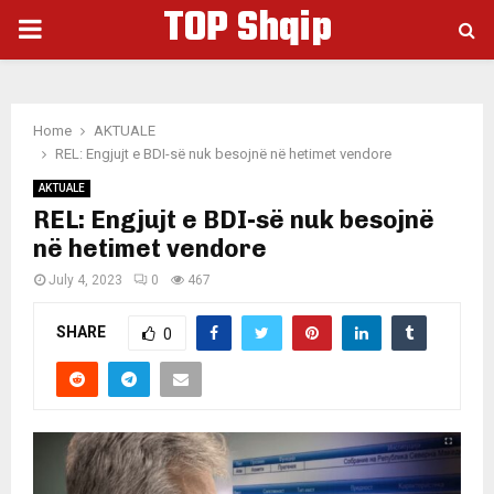
TOP Shqip
PRIMARY
MENU
Home
AKTUALE
REL: Engjujt e BDI-së nuk besojnë në hetimet vendore
AKTUALE
REL: Engjujt e BDI-së nuk besojnë
në hetimet vendore
July 4, 2023
0
467
SHARE
0