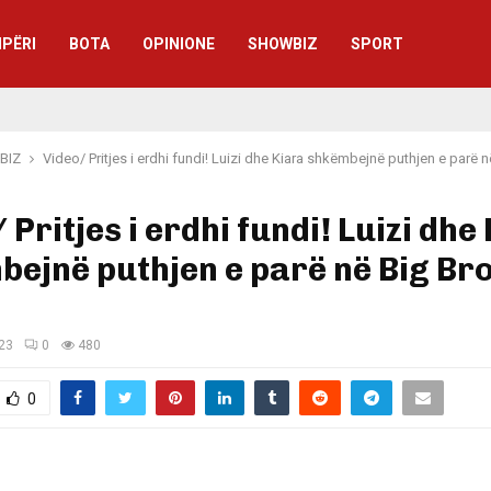
IPËRI
BOTA
OPINIONE
SHOWBIZ
SPORT
BIZ
Video/ Pritjes i erdhi fundi! Luizi dhe Kiara shkëmbejnë puthjen e parë n
 Pritjes i erdhi fundi! Luizi dhe
ejnë puthjen e parë në Big Br
023
0
480
0