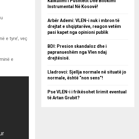
Kalkulimi I Pushtetit Dhe Bllokimi
Instrumental Në Kosovë!
 u
Arbër Ademi: VLEN-i nuk i mbron të
drejtat e shqiptarëve, reagon vetëm
pasi kapet nga opinioni publik
ë e tyre’, veç
BDI: Presion skandaloz dhe i
papranueshëm nga Vlen ndaj
drejtësisë.
aminë e
Lladrovci: Sjellja normale në situatë jo
normale, është “non sens”!
Pse VLEN-i i frikësohet lirimit eventual
të Artan Grubit?