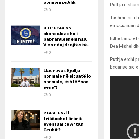
opinioni publik
Puthja e shumë
0
Tashmë në das
emocionuan dh
BDI: Presion
skandaloz dhe i
Edhe banorët e
papranueshëm nga
Vlen ndaj drejtësisë.
Dea Mishel dh
0
Puthja erdhi 
beqarisë siç e 
Lladrovci: Sjellja
normale në situatë jo
normale, është “non
sens”!
0
Pse VLEN-i i
frikësohet lirimit
eventual të Artan
Grubit?
0