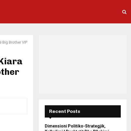
ë Big Brother VIP
 Kiara
other
Recent Posts
Dimensioni Politiko-Strategjik,