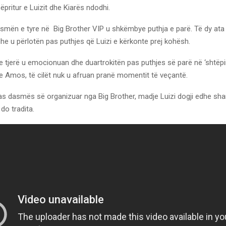
pritur e Luizit dhe Kiarës ndodhi.
mën e tyre në Big Brother VIP u shkëmbye puthja e parë. Të dy ata
e u përlotën pas puthjes që Luizi e kërkonte prej kohësh.
 tjerë u emocionuan dhe duartrokitën pas puthjes së parë në ‘shtëpin
e Amos, të cilët nuk u afruan pranë momentit të veçantë.
pas dasmës së organizuar nga Big Brother, madje Luizi dogji edhe sh
do tradita.