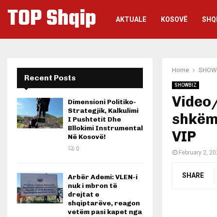
TOP Shqip
AKTUALE
KOSOVË
SHQ
Home
SHOW
Recent Posts
SHOWBIZ
Video/
Dimensioni Politiko-
Strategjik, Kalkulimi
shkëmb
I Pushtetit Dhe
Bllokimi Instrumental
VIP
Në Kosovë!
0
February 2, 2
SHARE
Arbër Ademi: VLEN-i
nuk i mbron të
drejtat e
shqiptarëve, reagon
vetëm pasi kapet nga