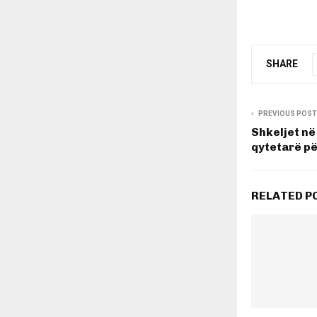
SHARE
PREVIOUS POST
Shkeljet në
qytetarë p
RELATED P