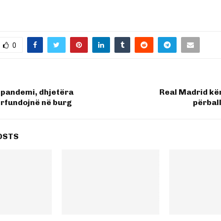
0
 pandemi, dhjetëra
Real Madrid kë
ërfundojnë në burg
përbal
OSTS