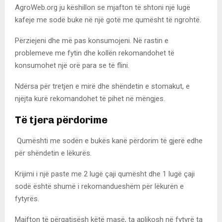
AgroWeb.org ju këshillon se mjafton të shtoni një lugë
kafeje me sodë buke në një gotë me qumësht të ngrohtë.
Përziejeni dhe më pas konsumojeni. Në rastin e
problemeve me fytin dhe kollën rekomandohet të
konsumohet një orë para se të flini.
Ndërsa për tretjen e mirë dhe shëndetin e stomakut, e
njëjta kurë rekomandohet të pihet në mëngjes.
Të tjera përdorime
Qumështi me sodën e bukës kanë përdorim të gjerë edhe
për shëndetin e lëkurës.
Krijimi i një paste me 2 lugë çaji qumësht dhe 1 lugë çaji
sodë është shumë i rekomandueshëm për lëkurën e
fytyrës.
Majfton të përgatisësh këtë masë, ta aplikosh në fytyrë ta