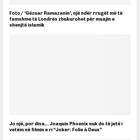
Foto/ ‘Gëzuar Ramazanin’, një ndër rrugët më të
famshme të Londrës zbukurohet për muajin e
shenjtë islamik
Jo një, por disa… Joaquin Phoenix nuk do të jetë i
vetëm në filmin e ri “Joker: Folie à Deux”