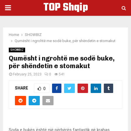
TOP Shqip
PRIMARY
MENU
Home
SHOWBIZ
Qumësht i ngrohtë me sodë buke, për shëndetin e stomakut
SHOWBIZ
Qumësht i ngrohtë me sodë buke,
për shëndetin e stomakut
February 25, 2023
0
541
SHARE
0
Soda e bukës është një përbërës fantastik që krahas