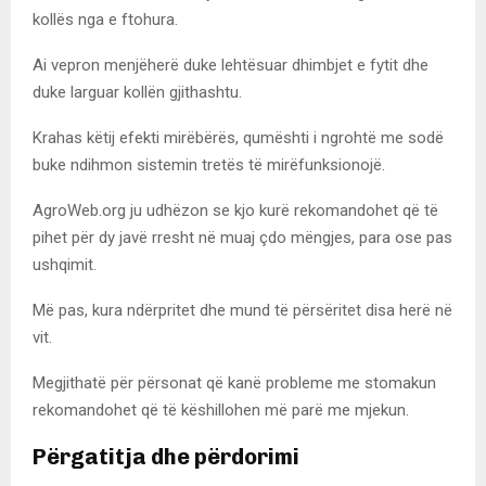
kollës nga e ftohura.
Ai vepron menjëherë duke lehtësuar dhimbjet e fytit dhe
duke larguar kollën gjithashtu.
Krahas këtij efekti mirëbërës, qumështi i ngrohtë me sodë
buke ndihmon sistemin tretës të mirëfunksionojë.
AgroWeb.org ju udhëzon se kjo kurë rekomandohet që të
pihet për dy javë rresht në muaj çdo mëngjes, para ose pas
ushqimit.
Më pas, kura ndërpritet dhe mund të përsëritet disa herë në
vit.
Megjithatë për përsonat që kanë probleme me stomakun
rekomandohet që të këshillohen më parë me mjekun.
Përgatitja dhe përdorimi