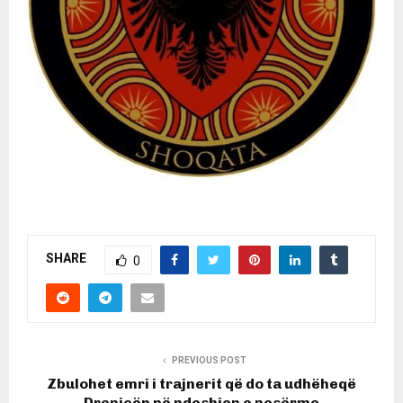
SHARE
0
PREVIOUS POST
Zbulohet emri i trajnerit që do ta udhëheqë
Drenicën në ndeshjen e nesërme