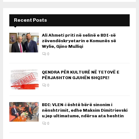
Recent Posts
Ali Ahmeti priti në selinë e BDI-së
zëvendëskryetarin e Komunës së
Wylie, Gjino Mulliqi
0
QENDRA PËR KULTURË NË TETOVË E
PËRJASHTON GJUHËN SHQIPE!
0
BDI: VLEN-i është bërë sinonim i
nënshtrimit, edhe Maksim Dimitrievski
u jep ultimatume, ndërsa ata heshtin
0