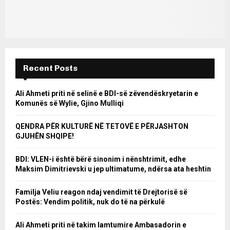
Recent Posts
Ali Ahmeti priti në selinë e BDI-së zëvendëskryetarin e
Komunës së Wylie, Gjino Mulliqi
QENDRA PËR KULTURË NË TETOVË E PËRJASHTON
GJUHËN SHQIPE!
BDI: VLEN-i është bërë sinonim i nënshtrimit, edhe
Maksim Dimitrievski u jep ultimatume, ndërsa ata heshtin
Familja Veliu reagon ndaj vendimit të Drejtorisë së
Postës: Vendim politik, nuk do të na përkulë
Ali Ahmeti priti në takim lamtumire Ambasadorin e