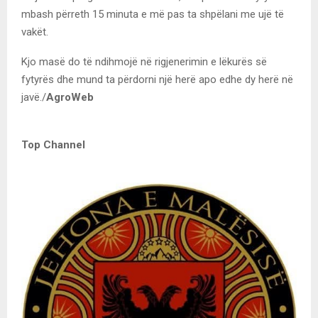
mbash përreth 15 minuta e më pas ta shpëlani me ujë të
vakët.
Kjo masë do të ndihmojë në rigjenerimin e lëkurës së
fytyrës dhe mund ta përdorni një herë apo edhe dy herë në
javë./
AgroWeb
Top Channel