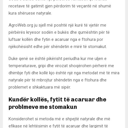
recetave të gatimit gjen përdorim të veçantë në shumë
kura shëruese natyrale.
AgroWeb.org ju sjell më poshtë një kurë të vjetër me
përbërës kryesor sodën e bukës dhe qumështin për të
luftuar kollën dhe fytin e acaruar nga e ftohura por
njëkohësisht edhe për shëndetin e mirë të stomakut.
Duke qenë se është pikërisht periudha kur me uljen e
temperaturave, gripi dhe virozat shoqërohen përherë me
dhimbje fyti dhe kollë kjo është një nga metodat më të mira
natyrale për të mbrojtur shëndetin nga e ftohura dhe
problemet e shkaktuara më sipër.
Kundër kollës, fytit të acaruar dhe
problmeve me stomakun
Konsiderohet si metoda më e shpejtë natyrale dhe më
efikase në lehtësimin e fytit të acaruar dhe largimit të