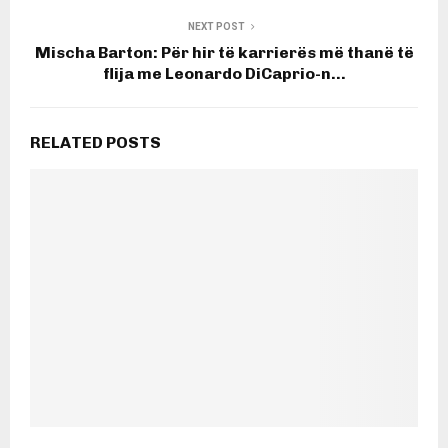
NEXT POST
Mischa Barton: Për hir të karrierës më thanë të
flija me Leonardo DiCaprio-n…
RELATED POSTS