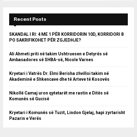
Recent Posts
SKANDAL I RI: 4 ME 1 PËR KORRIDORIN 10D, KORRIDORI 8
PO SAKRIFIKOHET PËR ZGJEDHJE?
Ali Ahmeti priti në takim Ushtruesen e Detyrës së
Ambasadores së SHBA-së, Nicole Varnes
Kryetari i Vatrës Dr. Elmi Berisha zhvilloi takim në
Akademinë e Shkencave dhe të Arteve të Kosovës
Nikollë Camaj uron qytetarët me rastin e Ditës së
Komunës së Gucisë
Kryetari i Komunës së Tuzit, Lindon Gjelaj, hapi zyrtarisht
Pazarin e Verës