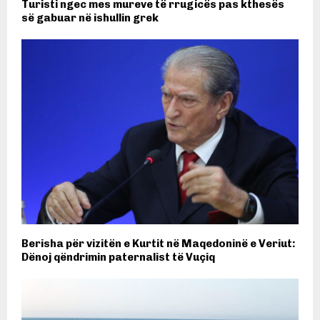
Turisti ngec mes mureve të rrugicës pas kthesës
së gabuar në ishullin grek
Berisha për vizitën e Kurtit në Maqedoninë e Veriut:
Dënoj qëndrimin paternalist të Vuçiq