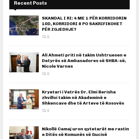
Recent Posts
SKANDAL I RI: 4 ME 1 PËR KORRIDORIN
10D, KORRIDORI 8 PO SAKRIFIKOHET
PËR ZGJEDHJE?
0
Ali Ahmeti priti në takim Ushtruesen e
Detyrës së Ambasadores së SHBA-së,
Nicole Varnes
0
Kryetari i Vatrës Dr. Elmi Berisha
zhvilloi takim në Akademinë e
Shkencave dhe të Arteve të Kosovës
0
Nikollë Camaj uron qytetarët me rastin
e Ditës së Komunës së Gucisë