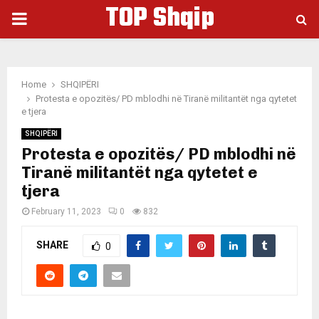
TOP Shqip
PRIMARY
MENU
Home
SHQIPËRI
Protesta e opozitës/ PD mblodhi në Tiranë militantët nga qytetet
e tjera
SHQIPËRI
Protesta e opozitës/ PD mblodhi në
Tiranë militantët nga qytetet e
tjera
February 11, 2023
0
832
SHARE
0