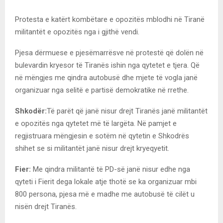
Protesta e katërt kombëtare e opozitës mblodhi në Tiranë
militantët e opozitës nga i gjithë vendi.
Pjesa dërmuese e pjesëmarrësve në protestë që dolën në
bulevardin kryesor të Tiranës ishin nga qytetet e tjera. Që
në mëngjes me qindra autobusë dhe mjete të vogla janë
organizuar nga selitë e partisë demokratike në rrethe.
Shkodër:
Të parët që janë nisur drejt Tiranës janë militantët
e opozitës nga qytetet më të largëta. Në pamjet e
regjistruara mëngjesin e sotëm në qytetin e Shkodrës
shihet se si militantët janë nisur drejt kryeqyetit.
Fier:
Me qindra militantë të PD-së janë nisur edhe nga
qyteti i Fierit dega lokale atje thotë se ka organizuar mbi
800 persona, pjesa më e madhe me autobusë të cilët u
nisën drejt Tiranës.