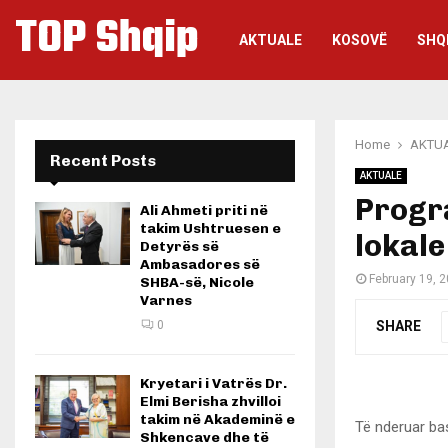
TOP Shqip
AKTUALE
KOSOVË
SHQ
Home
AKTU
Recent Posts
AKTUALE
Progra
Ali Ahmeti priti në
takim Ushtruesen e
lokale
Detyrës së
Ambasadores së
February 19, 
SHBA-së, Nicole
Varnes
SHARE
0
Kryetari i Vatrës Dr.
Elmi Berisha zhvilloi
takim në Akademinë e
Të nderuar ba
Shkencave dhe të