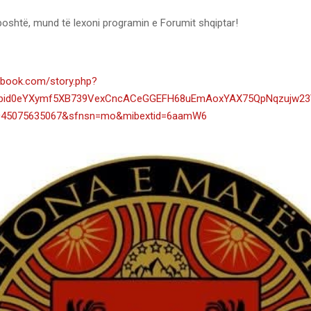
poshtë, mund të lexoni programin e Forumit shqiptar!
ebook.com/story.php?
pfbid0eYXymf5XB739VexCncACeGGEFH68uEmAoxYAX75QpNqzujw2
0045075635067&sfnsn=mo&mibextid=6aamW6