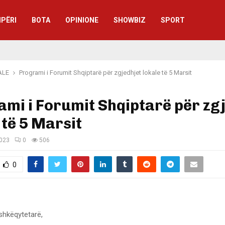
IPËRI
BOTA
OPINIONE
SHOWBIZ
SPORT
ALE
Programi i Forumit Shqiptarë për zgjedhjet lokale të 5 Marsit
mi i Forumit Shqiptarë për zg
 të 5 Marsit
2023
0
506
0
shkëqytetarë,