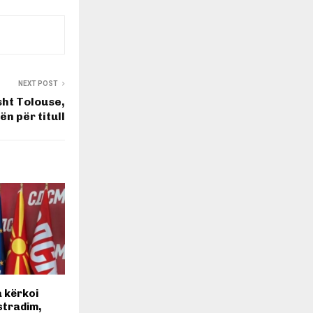
NEXT POST
ht Tolouse,
n për titull
 kërkoi
stradim,