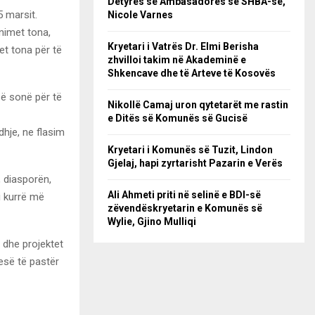
Detyrës së Ambasadores së SHBA-së,
5 marsit.
Nicole Varnes
nimet tona,
Kryetari i Vatrës Dr. Elmi Berisha
et tona për të
zhvilloi takim në Akademinë e
Shkencave dhe të Arteve të Kosovës
së sonë për të
Nikollë Camaj uron qytetarët me rastin
e Ditës së Komunës së Gucisë
dhje, ne flasim
Kryetari i Komunës së Tuzit, Lindon
Gjelaj, hapi zyrtarisht Pazarin e Verës
, diasporën,
Ali Ahmeti priti në selinë e BDI-së
i kurrë më
zëvendëskryetarin e Komunës së
Wylie, Gjino Mulliqi
 dhe projektet
esë të pastër