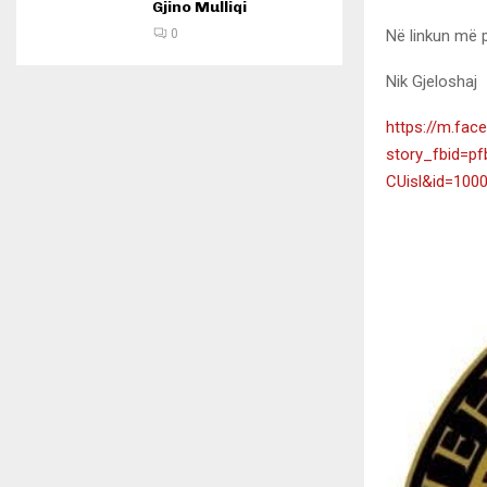
Gjino Mulliqi
Në linkun më 
0
Nik Gjeloshaj
https://m.fac
story_fbid=
CUisl&id=10