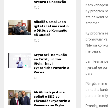
Arteve të Kosovës
Kam kënaqësinë
0
Ky program në
atë që kemi bë
Nikollë Camaj uron
ardhmen.
qytetarët me rastin
e Ditës së Komunës
Ky program ës
së Gucisë
promovuar vaz
0
Ndërsa konkurr
me vepra.
Kryetari i Komunës
së Tuzit, Lindon
Jam krenar për
Gjelaj, hapi
njerëzit që pu
zyrtarisht Pazarin e
Verës
parë.
0
Për gëzimin e 
e mëdha kanë 
Ali Ahmeti priti në
për punën e ty
selinë e BDI-së
zëvendëskryetarin e
Komunës së Wylie,
Prandaj, numri