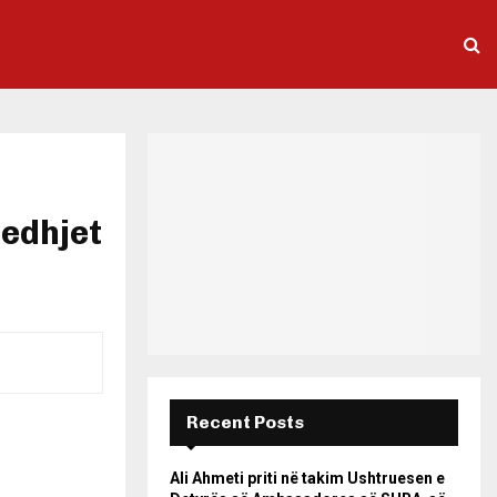
jedhjet
Recent Posts
Ali Ahmeti priti në takim Ushtruesen e