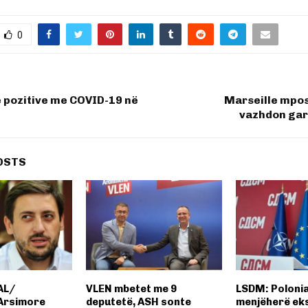
0
 pozitive me COVID-19 në
Marseille mpos
vazhdon garë
OSTS
AL/
VLEN mbetet me 9
LSDM: Polonia
Arsimore
deputetë, ASH sonte
menjëherë ek