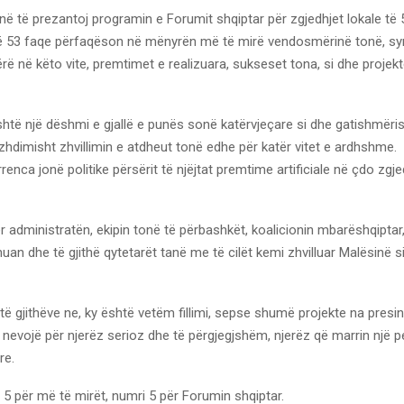
 të prezantoj programin e Forumit shqiptar për zgjedhjet lokale të 
 53 faqe përfaqëson në mënyrën më të mirë vendosmërinë tonë, sy
rë në këto vite, premtimet e realizuara, sukseset tona, si dhe projekt
htë një dëshmi e gjallë e punës sonë katërvjeçare si dhe gatishmëri
hdimisht zhvillimin e atdheut tonë edhe për katër vitet e ardhshme.
enca jonë politike përsërit të njëjtat premtime artificiale në çdo zgje
 administratën, ekipin tonë të përbashkët, koalicionin mbarëshqiptar
nuan dhe të gjithë qytetarët tanë me të cilët kemi zhvilluar Malësinë s
të gjithëve ne, ky është vetëm fillimi, sepse shumë projekte na presin
nevojë për njerëz serioz dhe të përgjegjshëm, njerëz që marrin një p
re.
 5 për më të mirët, numri 5 për Forumin shqiptar.