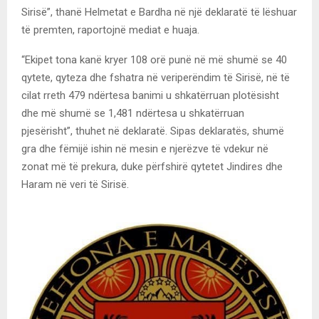
Sirisë”, thanë Helmetat e Bardha në një deklaratë të lëshuar
të premten, raportojnë mediat e huaja.
“Ekipet tona kanë kryer 108 orë punë në më shumë se 40
qytete, qyteza dhe fshatra në veriperëndim të Sirisë, në të
cilat rreth 479 ndërtesa banimi u shkatërruan plotësisht
dhe më shumë se 1,481 ndërtesa u shkatërruan
pjesërisht”, thuhet në deklaratë. Sipas deklaratës, shumë
gra dhe fëmijë ishin në mesin e njerëzve të vdekur në
zonat më të prekura, duke përfshirë qytetet Jindires dhe
Haram në veri të Sirisë.