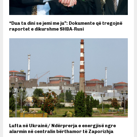
“Dua ta dini se jemi me ju”: Dokumente që tregojnë
raportet e dikurshme SHBA-Rusi
Lufta në Ukrainë/ Ndërprerja e energjisë ngre
alarmin në centralin bërthamor të Zaporizhja