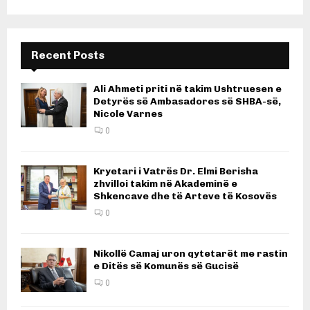
Recent Posts
Ali Ahmeti priti në takim Ushtruesen e
Detyrës së Ambasadores së SHBA-së,
Nicole Varnes
0
Kryetari i Vatrës Dr. Elmi Berisha
zhvilloi takim në Akademinë e
Shkencave dhe të Arteve të Kosovës
0
Nikollë Camaj uron qytetarët me rastin
e Ditës së Komunës së Gucisë
0