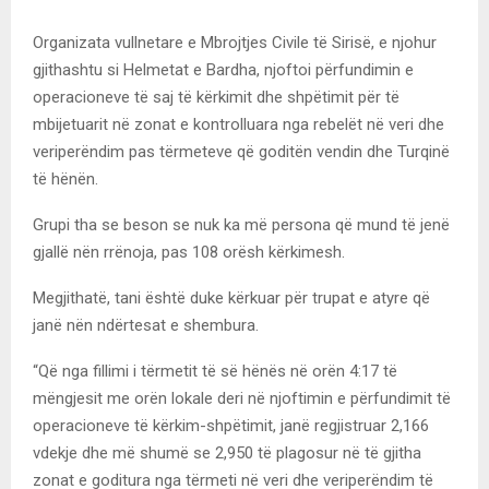
Organizata vullnetare e Mbrojtjes Civile të Sirisë, e njohur
gjithashtu si Helmetat e Bardha, njoftoi përfundimin e
operacioneve të saj të kërkimit dhe shpëtimit për të
mbijetuarit në zonat e kontrolluara nga rebelët në veri dhe
veriperëndim pas tërmeteve që goditën vendin dhe Turqinë
të hënën.
Grupi tha se beson se nuk ka më persona që mund të jenë
gjallë nën rrënoja, pas 108 orësh kërkimesh.
Megjithatë, tani është duke kërkuar për trupat e atyre që
janë nën ndërtesat e shembura.
“Që nga fillimi i tërmetit të së hënës në orën 4:17 të
mëngjesit me orën lokale deri në njoftimin e përfundimit të
operacioneve të kërkim-shpëtimit, janë regjistruar 2,166
vdekje dhe më shumë se 2,950 të plagosur në të gjitha
zonat e goditura nga tërmeti në veri dhe veriperëndim të