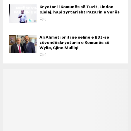
Kryetari i Komunës së Tuzit, Lindon
Gjelaj, hapi zyrtarisht Pazarin e Verës
0
Ali Ahmeti priti në selinë e BDI-së
zëvendëskryetarin e Komunës së
Wylie, Gjino Mulliqi
0